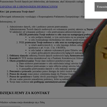
Pozostawienie Twoich danych jest dobrowolne, ale konieczne, abyś skorzystał z usługi serwisowej lub przegl
ZAPOZNAJ SIĘ Z OBOWIĄZKIEM INFORMACYJNYM
Ustawie
Kto i jak przetwarza Twoje dane?
(Obowiązek informacyjny wynikający z Rozporządzenia Parlamentu Europejskiego i Rady (UE) 2016/679 z dni
Informujemy, iż:
Administrator danych, cele i podstawy prawne przetwarzania:
Administratorem Twoich danych osobowych we wskazanym poniżej zakresie są
Toyota Central Euro
W zależności od wskazanej podstawy i celu przetwarzania administratorami są:.
DILER przetwarza Twoje osobowe w celu oraz na następującej podstawie prawnej:
w celu podjęcia działań, w tym umówienia się na przegląd lub usługę serwisową, 
w celu ewentualnego dochodzenia lub obrony przed roszczeniami będącym realizacj
TCE przetwarza Twoje osobowe w celu oraz na następującej podstawie prawnej:
w celach analitycznych tj. w celu lepszego doboru usług do potrzeb klientów Toy
(podstawa z art. 6 ust. 1 lit. f RODO);
w celu badań w zakresie wykonanych przez Dilerów umów i usług w tym posprzedaż
w celach archiwalnych (dowodowych) będących realizacją naszego prawnie uzasadn
Odbiorcy danych:
odbiorcą Twoich danych osobowych będą
Autoryzowani Dilerzy Toyoty w Polsc
Kontakt:
W TCE można skontaktować się z Punktem Kontaktowym Ochrony Danych pod adresem e
Okres przechowywania:
Twoje dane osobowe przechowywane są:
Dane osobowe przetwarzane w celu umówienia usługi serwisu lub przeglądu przez okres do 
Dane osobowe przetwarzane w razie odbycia usługi serwisu lub przeglądu będziemy przecho
w przypadku przetwarzania danych w celu realizacji naszego prawnie uzasadnionego interesu
Pouczenie o prawach:
posiadasz prawo dostępu do treści swoich danych oraz prawo ich sprostowania
Prawo do skargi:
masz prawo wniesienia skargi do Prezesa Urzędu Ochrony Danych Osobowych, gdy
Prawo do sprzeciwu:
w każdej chwili przysługuje Tobie prawo do wniesienia sprzeciwu wobec przet
dla nas ważne prawnie uzasadnione podstawy, które są nadrzędne wobec Twoich interesów, praw i wol
Twoje dane osobowe
nie podlegają zautomatyzowanemu podejmowaniu decyzji, w tym profilow
DZIĘKUJEMY ZA KONTAKT
Wkrótce wybrana stacja skontaktuje się z Tobą.