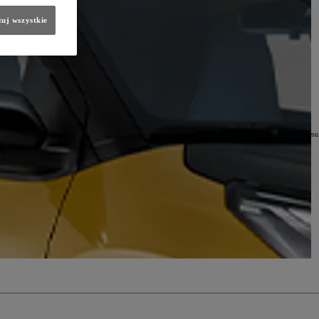
2-673 Warszawa, ul. Konstruktorska 5 (TCE) oraz wybrany diler są administratorami Twoich danych.
uj wszystkie
 sprawie swobodnego przepływu takich danych oraz uchylenia dyrektywy 95/46/WE (RODO))
tualizowane listy adresowe oraz dane kontaktowe są na stronie
www.toyota.pl
zawarcia umowy na takie usługi w celu jej wykonania (podstawa z art. 6 ust 1 lit. b RODO),
ota, analizy finansowej TCE oraz sieci dilerskiej, będących realizacją naszego prawnie uzasadnionego interesu
 RODO);
łki z grupy TOYOTA;
końca okresu niezbędnego do ustalenia, dochodzenia lub obrony roszczeń.
etwarzania danych, prawo wniesienia sprzeciwu wobec profilowania;
rzać Twoje dane w tych celach, chyba że będziemy w stanie wykazać, że w stosunku do tych danych istnieją
złowieka.