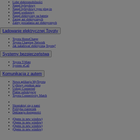
Lider elektromobilności
Napęd hybrydowy
Napęd hybrydowy typu plug-in
Napęd wodorowy
Napęd elektryczny na baterię
Zasięg aut elektrycznych
Zalety posiadania aut elektrycznych
Ładowanie elektrycznej Toyoty
Toyota HomeCharge
Toyota Charging Network
Jak naładować elektryczną Toyotę?
Systemy bezpieczeństwa
Toyota T-Mate
System eCall
Komunikacja z autem
Nowa aplikacja MyToyota
Cyfrowy opiekun auta
Usługi Connected
Płatne subskrypcje
Toyota Connectivity Match
Skontaktuj się z nami
Polityka ciasteczek
Deklaracja dostępności
(Opens in new window)
(Opens in new window)
(Opens in new window)
(Opens in new window)