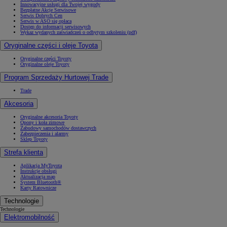
Innowacyjne usługi dla Twojej wygody
Bezpłatne Akcje Serwisowe
Serwis Dobrych Cen
Serwis w ASO się opłaca
Dostęp do informacji serwisowych
Wykaz wydanych zaświadczeń o odbytym szkoleniu (pdf)
Oryginalne części i oleje Toyota
Oryginalne części Toyoty
Oryginalne oleje Toyoty
Program Sprzedaży Hurtowej Trade
Trade
Akcesoria
Oryginalne akcesoria Toyoty
Opony i koła zimowe
Zabudowy samochodów dostawczych
Zabezpieczenia i alarmy
Sklep Toyoty
Strefa klienta
Aplikacja MyToyota
Instrukcje obsługi
Aktualizacja map
System Bluetooth®
Karty Ratownicze
Technologie
Technologie
Elektromobilność