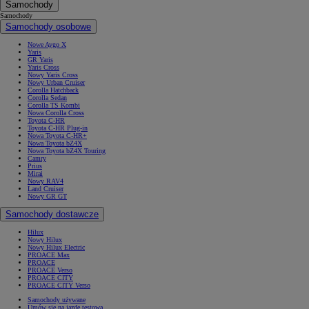
Samochody
Samochody
Samochody osobowe
Nowe Aygo X
Yaris
GR Yaris
Yaris Cross
Nowy Yaris Cross
Nowy Urban Cruiser
Corolla Hatchback
Corolla Sedan
Corolla TS Kombi
Nowa Corolla Cross
Toyota C-HR
Toyota C-HR Plug-in
Nowa Toyota C-HR+
Nowa Toyota bZ4X
Nowa Toyota bZ4X Touring
Camry
Prius
Mirai
Nowy RAV4
Land Cruiser
Nowy GR GT
Samochody dostawcze
Hilux
Nowy Hilux
Nowy Hilux Electric
PROACE Max
PROACE
PROACE Verso
PROACE CITY
PROACE CITY Verso
Samochody używane
Umów się na jazdę testową