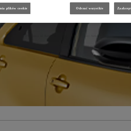
ądu. W związku z usługą serwisową lub przeglądem i przekazanymi danymi, Toyota Central Europe Sp. z o.o., 0
nia plików cookie
Odrzuć wszystkie
Zaakcept
a 27 kwietnia 2016 r. w sprawie ochrony osób fizycznych w związku z przetwarzaniem danych osobowych i w
pe Sp. z o.o.
, 02-673 Warszawa, ul. Konstruktorska 5 (
TCE
) oraz wybrany
Autoryzowany Diler Toyoty
– ak
przed zawarciem umowy na podstawie zgłoszenia chęci skorzystania z usług przeglądu lub serwisu oraz w razie 
ą prawnie uzasadnionego interesu Dilera (podstawa z art. 6 ust. 1 lit. f RODO) (np. zapłata mandatu);
ota, ogólnej optymalizacji produktów Toyota, optymalizacji procesów obsługi, budowania wiedzy o klientach Toy
nych, które odbywają się w związku z działaniem sieci dilerskiej) (podstawa z art. 6 ust. 1 lit. f RODO);
ionego interesu zabezpieczenia informacji na wypadek prawnej potrzeby wykazania faktów (art. 6 ust. 1 lit. f
e (Dilerzy)
, firmy współpracujące w zakresie usług IT, usług marketingowych, badań rynku, call center, spó
-mail:
klient@toyota.pl
6 miesięcy;
wywać przez czas w jakim mogą ujawnić się roszczenia związane z usługą;
 - przez okres do czasu złożenia przez Ciebie sprzeciwu, z zastrzeżeniem konieczności przetwarzania danych do 
, usunięcia, ograniczenia przetwarzania, prawo do przenoszenia danych, prawo wniesienia sprzeciwu wobec prz
 uznasz, iż przetwarzanie Twoich danych osobowych narusza przepisy RODO;
warzania Twoich danych na podstawie prawnie uzasadnionego interesu, opisanego powyżej. Przestaniemy przetwa
ności, lub dane będą nam niezbędne do ewentualnego ustalenia, dochodzenia lub obrony roszczeń;
aniu
związanym z automatycznym podejmowaniem decyzji tj. profilowaniu które odbywałoby się bez udziału c