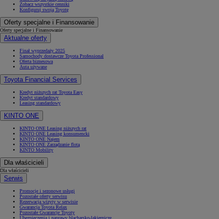
Zobacz wszystkie cenniki
Konfiguruj swoją Toyotę
Oferty specjalne i Finansowanie
Oferty specjalne i Finansowanie
Aktualne oferty
Finał wyprzedaży 2025
Samochody dostawcze Toyota Professional
Oferta biznesowa
Auta używane
Toyota Financial Services
Kredyt niższych rat Toyota Easy
Kredyt standardowy
Leasing standardowy
KINTO ONE
KINTO ONE Leasing niższych rat
KINTO ONE Leasing konsumencki
KINTO ONE Najem
KINTO ONE Zarządzanie flotą
KINTO Mobility
Od
81 900 zł
Dla właścicieli
Yaris Cross
Dla właścicieli
HYBRID
Serwis
Promocje i sezonowe usługi
Pozostałe oferty serwisu
Rezerwacja wizyty w serwisie
Gwarancja Toyota Relax
Pozostałe Gwarancje Toyoty
Ubezpieczenia i naprawy blacharsko-lakiernicze