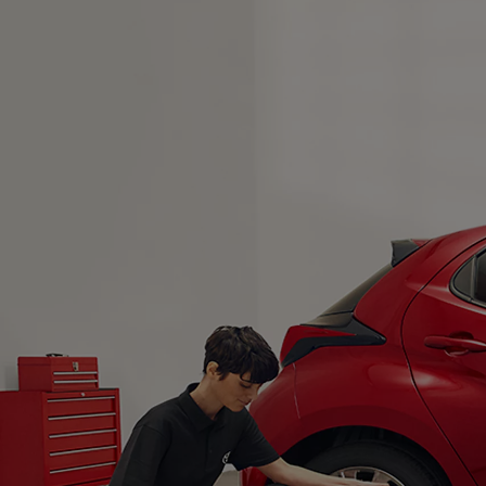
Od
105 300 zł
Corolla Hatchback
HYBRID