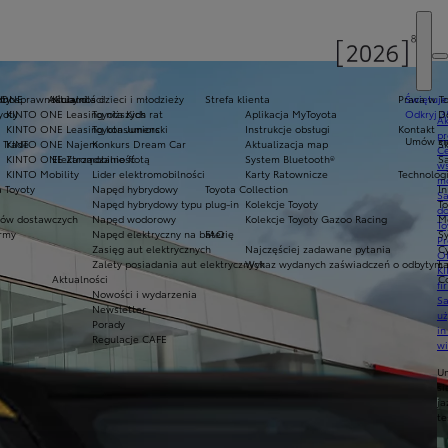
oty
ełnosprawnościami
 ONE
Aktualności
Kluby dla dzieci i młodzieży
Strefa klienta
Praca w T
Świętuje
yoty
KINTO ONE Leasing niższych rat
Toyota Kids
Aplikacja MyToyota
Odkryj 3
D
Ak
KINTO ONE Leasing konsumencki
Toyota Juniors
Instrukcje obsługi
Kontakt
pr
Umów się
 Trade
KINTO ONE Najem
Konkurs Dream Car
Aktualizacja map
Sk
Ce
KINTO ONE Zarządzanie flotą
Elektromobilność
System Bluetooth®
Sa
ws
KINTO Mobility
Lider elektromobilności
Karty Ratownicze
Technolog
mo
 Toyoty
Napęd hybrydowy
Toyota Collection
I
S
Napęd hybrydowy typu plug-in
Kolekcje Toyoty
T
do
ów dostawczych
Napęd wodorowy
Kolekcje Toyoty Gazoo Racing
M
To
army
Napęd elektryczny na baterię
FAQ
S
Pr
Zasięg aut elektrycznych
Najczęściej zadawane pytania
C
Of
Zalety posiadania aut elektrycznych
Wykaz wydanych zaświadczeń o odbytym s
Ł
KI
Aktualności
C
fi
Nowości i wydarzenia
S
Newsletter
u
Porady
in
Regulacje CAFE
w
U
si
ja
te