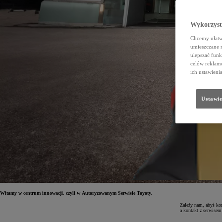
Wykorzystu
Chcemy ułatwi
umieszczane 
ulepszać funk
celów reklamo
ich ustawieni
Ustawie
Witamy w centrum innowacji, czyli w Autoryzowanym Serwisie Toyoty.
Zależy nam, abyś kor
a kontakt z serwisem