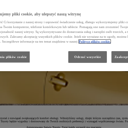
jemy pliki cookie, aby ulepszyć naszą witrynę
ć Ci korzystanie z naszej strony i usprawnić świadczenie usług, dlatego wykorzystujemy pliki co
na Twoim komputerze, telefonie komórkowym lub tablecie. Pomagają one nam zrozumieć Twoje 
cjonalność naszej witryny. Są wykorzystywane do dostarczania usług i narzędzi osób trzecich, a 
wych. Zalecamy akceptację wszystkich plików cookie. Jeżeli nie wyrażasz na to zgody, możesz 
a. Szczegółowe informacje na ten temat znajdziesz w naszej
Polityce plików cookie.
nia plików cookie
Odrzuć wszystkie
Zaakcept
zystał z rozwiązań zwiększających komfort obsługi. Wdrożyliśmy usługi, dzięki którym oszczędzisz czas, zys
 Toyoty będzie wygodny i dostosowany do Twoich osobistych preferencji i wymagań współczesnego świata. Po
Autoryzowany Serwis Toyoty. Tutaj każdy szczegół ma znaczenie.