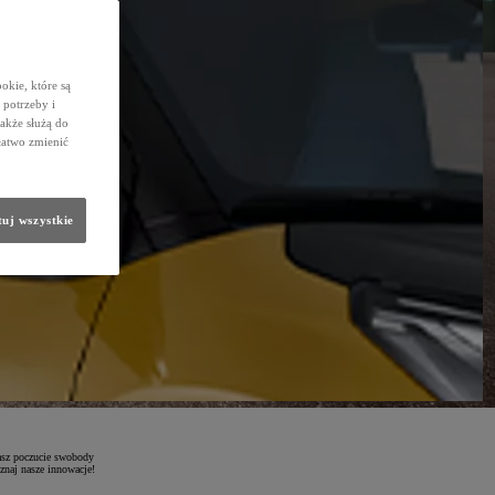
okie, które są
potrzeby i
także służą do
łatwo zmienić
uj wszystkie
kasz poczucie swobody
znaj nasze innowacje!