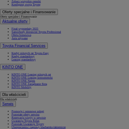
Zobacz wszystkie cenniki
Konfiguruj swoją Toyotę
Oferty specjalne i Finansowanie
Oferty specjalne i Finansowanie
Aktualne oferty
Finał wyprzedaży 2025
Samochody dostawcze Toyota Professional
Oferta biznesowa
Auta używane
Toyota Financial Services
Kredyt niższych rat Toyota Easy
Kredyt standardowy
Leasing standardowy
KINTO ONE
KINTO ONE Leasing niższych rat
KINTO ONE Leasing konsumencki
KINTO ONE Najem
KINTO ONE Zarządzanie flotą
KINTO Mobility
Dla właścicieli
Dla właścicieli
Serwis
Promocje i sezonowe usługi
Pozostałe oferty serwisu
Rezerwacja wizyty w serwisie
Gwarancja Toyota Relax
Pozostałe Gwarancje Toyoty
Ubezpieczenia i naprawy blacharsko-lakiernicze