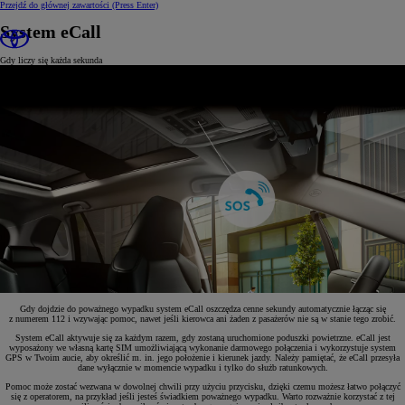
Przejdź do głównej zawartości
(Press Enter)
System eCall
Gdy liczy się każda sekunda
Gdy dojdzie do poważnego wypadku system eCall oszczędza cenne sekundy automatycznie łącząc się
z numerem 112 i wzywając pomoc, nawet jeśli kierowca ani żaden z pasażerów nie są w stanie tego zrobić.
System eCall aktywuje się za każdym razem, gdy zostaną uruchomione poduszki powietrzne. eCall jest
wyposażony we własną kartę SIM umożliwiającą wykonanie darmowego połączenia i wykorzystuje system
GPS w Twoim aucie, aby określić m. in. jego położenie i kierunek jazdy. Należy pamiętać, że eCall przesyła
dane wyłącznie w momencie wypadku i tylko do służb ratunkowych.
Pomoc może zostać wezwana w dowolnej chwili przy użyciu przycisku, dzięki czemu możesz łatwo połączyć
się z operatorem, na przykład jeśli jesteś świadkiem poważnego wypadku. Warto rozważnie korzystać z tej