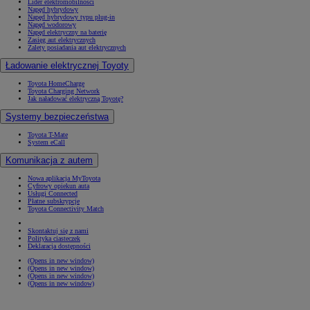
Lider elektromobilności
Napęd hybrydowy
Napęd hybrydowy typu plug-in
Napęd wodorowy
Napęd elektryczny na baterię
Zasięg aut elektrycznych
Zalety posiadania aut elektrycznych
Ładowanie elektrycznej Toyoty
Toyota HomeCharge
Toyota Charging Network
Jak naładować elektryczną Toyotę?
Systemy bezpieczeństwa
Toyota T-Mate
System eCall
Komunikacja z autem
Nowa aplikacja MyToyota
Cyfrowy opiekun auta
Usługi Connected
Płatne subskrypcje
Toyota Connectivity Match
Skontaktuj się z nami
Polityka ciasteczek
Deklaracja dostępności
(Opens in new window)
(Opens in new window)
(Opens in new window)
(Opens in new window)