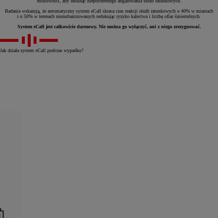
możliwości, aby uniknąć niepotrzebnego angażowania służb ratunkowych.
Badania wskazują, że automatyczny system eCall skraca czas reakcji służb ratunkowych o 40% w miastach
i o 50% w terenach niezurbanizowanych redukując ryzyko kalectwa i liczbę ofiar śmiertelnych.
System eCall jest całkowicie darmowy. Nie można go wyłączyć, ani z niego zrezygnować.
Jak działa system eCall podczas wypadku?