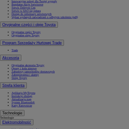
Innowacyjne usługi dla Twojej wygody
Bezpłatne Akcje Serwisowe
Serwis Dobrych Cen
Serwis w ASO się opłaca
Dostęp do informacji serwisowych
Wykaz wydanych zaświadczeń o odbytym szkoleniu (pdf)
Oryginalne części i oleje Toyota
Oryginalne części Toyoty
Oryginalne oleje Toyoty
Program Sprzedaży Hurtowej Trade
Trade
Akcesoria
Oryginalne akcesoria Toyoty
Opony i koła zimowe
Zabudowy samochodów dostawczych
Zabezpieczenia i alarmy
Sklep Toyoty
Strefa klienta
Aplikacja MyToyota
Instrukcje obsługi
Aktualizacja map
System Bluetooth®
Karty Ratownicze
Technologie
Technologie
Elektromobilność