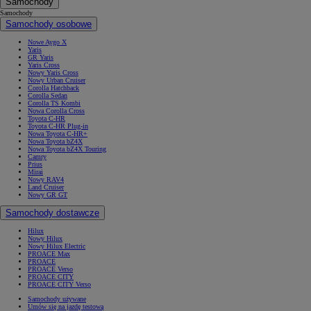
Samochody
Samochody
Samochody osobowe
Nowe Aygo X
Yaris
GR Yaris
Yaris Cross
Nowy Yaris Cross
Nowy Urban Cruiser
Corolla Hatchback
Corolla Sedan
Corolla TS Kombi
Nowa Corolla Cross
Toyota C-HR
Toyota C-HR Plug-in
Nowa Toyota C-HR+
Nowa Toyota bZ4X
Nowa Toyota bZ4X Touring
Camry
Prius
Mirai
Nowy RAV4
Land Cruiser
Nowy GR GT
Samochody dostawcze
Hilux
Nowy Hilux
Nowy Hilux Electric
PROACE Max
PROACE
PROACE Verso
PROACE CITY
PROACE CITY Verso
Samochody używane
Umów się na jazdę testową