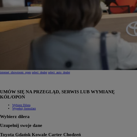
internet_showroom_open
select_dealer
select_auto_dealer
UMÓW SIĘ NA PRZEGLĄD, SERWIS LUB WYMIANĘ
KÓŁ/OPON
Wybierz Dilera
Wypełnij formularz
Wybierz dilera
Uzupełnij swoje dane
Toyota Gdańsk Kowale Carter Chodzeń