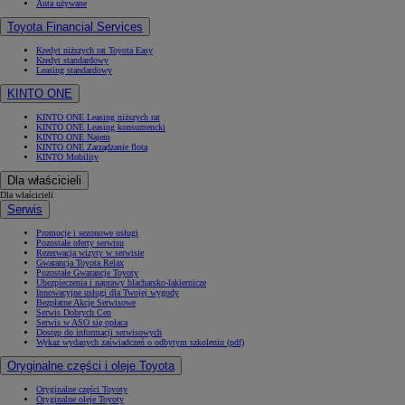
Auta używane
Toyota Financial Services
Kredyt niższych rat Toyota Easy
Kredyt standardowy
Leasing standardowy
KINTO ONE
KINTO ONE Leasing niższych rat
KINTO ONE Leasing konsumencki
KINTO ONE Najem
KINTO ONE Zarządzanie flotą
KINTO Mobility
Dla właścicieli
Dla właścicieli
Serwis
Promocje i sezonowe usługi
Pozostałe oferty serwisu
Rezerwacja wizyty w serwisie
Gwarancja Toyota Relax
Pozostałe Gwarancje Toyoty
Ubezpieczenia i naprawy blacharsko-lakiernicze
Innowacyjne usługi dla Twojej wygody
Bezpłatne Akcje Serwisowe
Serwis Dobrych Cen
Serwis w ASO się opłaca
Dostęp do informacji serwisowych
Wykaz wydanych zaświadczeń o odbytym szkoleniu (pdf)
Oryginalne części i oleje Toyota
Oryginalne części Toyoty
Oryginalne oleje Toyoty