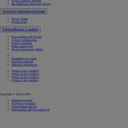
Toyota Charging Network
Jak naładować elektryczną Toyotę?
Systemy bezpieczeństwa
Toyota T-Mate
System eCall
Komunikacja z autem
Nowa aplikacja MyToyota
Cyfrowy opiekun auta
Usługi Connected
Płatne subskrypcje
Toyota Connectivity Match
Skontaktuj się z nami
Polityka ciasteczek
Deklaracja dostępności
(Opens in new window)
(Opens in new window)
(Opens in new window)
(Opens in new window)
Copyright © Toyota 2026
Informacje prawne
Polityka prywatności
Udostępnianie danych
Przetwarzanie danych osobowych