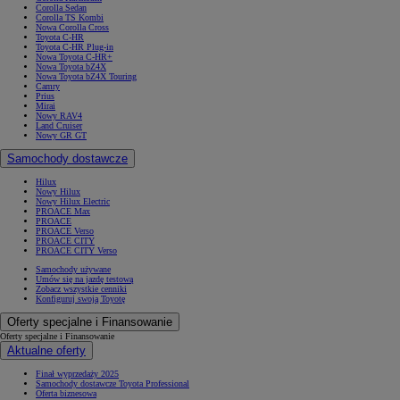
Corolla Sedan
Corolla TS Kombi
Nowa Corolla Cross
Toyota C-HR
Toyota C-HR Plug-in
Nowa Toyota C-HR+
Nowa Toyota bZ4X
Nowa Toyota bZ4X Touring
Camry
Prius
Mirai
Nowy RAV4
Land Cruiser
Nowy GR GT
Samochody dostawcze
Hilux
Nowy Hilux
Nowy Hilux Electric
PROACE Max
PROACE
PROACE Verso
PROACE CITY
PROACE CITY Verso
Samochody używane
Umów się na jazdę testową
Zobacz wszystkie cenniki
Konfiguruj swoją Toyotę
Oferty specjalne i Finansowanie
Oferty specjalne i Finansowanie
Aktualne oferty
Finał wyprzedaży 2025
Samochody dostawcze Toyota Professional
Oferta biznesowa