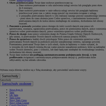
e-mail:
klient@toyota.pl
Okres przechowywania:
Twoje dane osobowe przechowywane są:
Dane osobowe przetwarzane w celu umówienia usługi serwisu lub przeglądu przez okres
do 6 miesięcy;
Dane osobowe przetwarzane w razie odbycia usługi serwisu lub przeglądu będziemy
przechowywać przez czas w jakim mogą ujawnić się roszczenia związane z usługą;
w przypadku przetwarzania danych w celu realizacji naszego prawnie uzasadnionego interesu
- przez okres do czasu złożenia przez Ciebie sprzeciwu, z zastrzeżeniem konieczności
przetwarzania danych do końca okresu niezbędnego do ustalenia, dochodzenia lub obrony
roszczeń.
Pouczenie o prawach:
posiadasz prawo dostępu do treści swoich danych oraz prawo ich
sprostowania, usunięcia, ograniczenia przetwarzania, prawo do przenoszenia danych, prawo wniesienia
sprzeciwu wobec przetwarzania danych, prawo wniesienia sprzeciwu wobec profilowania;
Prawo do skargi:
masz prawo wniesienia skargi do Prezesa Urzędu Ochrony Danych Osobowych,
gdy uznasz, iż przetwarzanie Twoich danych osobowych narusza przepisy RODO;
Prawo do sprzeciwu:
w każdej chwili przysługuje Tobie prawo do wniesienia sprzeciwu wobec
przetwarzania Twoich danych na podstawie prawnie uzasadnionego interesu, opisanego powyżej.
Przestaniemy przetwarzać Twoje dane w tych celach, chyba że będziemy w stanie wykazać, że
w stosunku do tych danych istnieją dla nas ważne prawnie uzasadnione podstawy, które są nadrzędne
wobec Twoich interesów, praw i wolności, lub dane będą nam niezbędne do ewentualnego ustalenia,
dochodzenia lub obrony roszczeń;
Twoje dane osobowe
nie podlegają zautomatyzowanemu podejmowaniu decyzji, w tym
profilowaniu
związanym z automatycznym podejmowaniem decyzji tj. profilowaniu które
odbywałoby się bez udziału człowieka.
Wybrana stacja dilerska wkrótce się z Tobą skontaktuje, aby potwierdzić umówienie wizyty.
Samochody
Samochody
Samochody osobowe
Nowe Aygo X
Yaris
GR Yaris
Yaris Cross
Nowy Yaris Cross
Nowy Urban Cruiser
Corolla Hatchback