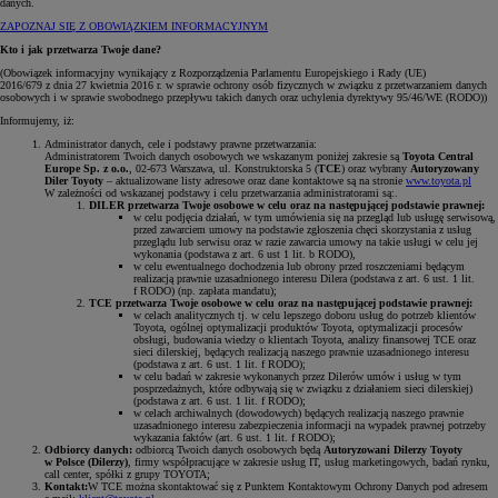
danych.
ZAPOZNAJ SIĘ Z OBOWIĄZKIEM INFORMACYJNYM
Kto i jak przetwarza Twoje dane?
(Obowiązek informacyjny wynikający z Rozporządzenia Parlamentu Europejskiego i Rady (UE)
2016/679 z dnia 27 kwietnia 2016 r. w sprawie ochrony osób fizycznych w związku z przetwarzaniem danych
osobowych i w sprawie swobodnego przepływu takich danych oraz uchylenia dyrektywy 95/46/WE (RODO))
Informujemy, iż:
Administrator danych, cele i podstawy prawne przetwarzania:
Administratorem Twoich danych osobowych we wskazanym poniżej zakresie są
Toyota Central
Europe Sp. z o.o.
, 02-673 Warszawa, ul. Konstruktorska 5 (
TCE
) oraz wybrany
Autoryzowany
Diler Toyoty
– aktualizowane listy adresowe oraz dane kontaktowe są na stronie
www.toyota.pl
W zależności od wskazanej podstawy i celu przetwarzania administratorami są:.
DILER przetwarza Twoje osobowe w celu oraz na następującej podstawie prawnej:
w celu podjęcia działań, w tym umówienia się na przegląd lub usługę serwisową,
przed zawarciem umowy na podstawie zgłoszenia chęci skorzystania z usług
przeglądu lub serwisu oraz w razie zawarcia umowy na takie usługi w celu jej
wykonania (podstawa z art. 6 ust 1 lit. b RODO),
w celu ewentualnego dochodzenia lub obrony przed roszczeniami będącym
realizacją prawnie uzasadnionego interesu Dilera (podstawa z art. 6 ust. 1 lit.
f RODO) (np. zapłata mandatu);
TCE przetwarza Twoje osobowe w celu oraz na następującej podstawie prawnej:
w celach analitycznych tj. w celu lepszego doboru usług do potrzeb klientów
Toyota, ogólnej optymalizacji produktów Toyota, optymalizacji procesów
obsługi, budowania wiedzy o klientach Toyota, analizy finansowej TCE oraz
sieci dilerskiej, będących realizacją naszego prawnie uzasadnionego interesu
(podstawa z art. 6 ust. 1 lit. f RODO);
w celu badań w zakresie wykonanych przez Dilerów umów i usług w tym
posprzedażnych, które odbywają się w związku z działaniem sieci dilerskiej)
(podstawa z art. 6 ust. 1 lit. f RODO);
w celach archiwalnych (dowodowych) będących realizacją naszego prawnie
uzasadnionego interesu zabezpieczenia informacji na wypadek prawnej potrzeby
wykazania faktów (art. 6 ust. 1 lit. f RODO);
Odbiorcy danych:
odbiorcą Twoich danych osobowych będą
Autoryzowani Dilerzy Toyoty
w Polsce (Dilerzy)
, firmy współpracujące w zakresie usług IT, usług marketingowych, badań rynku,
call center, spółki z grupy TOYOTA;
Kontakt:
W TCE można skontaktować się z Punktem Kontaktowym Ochrony Danych pod adresem