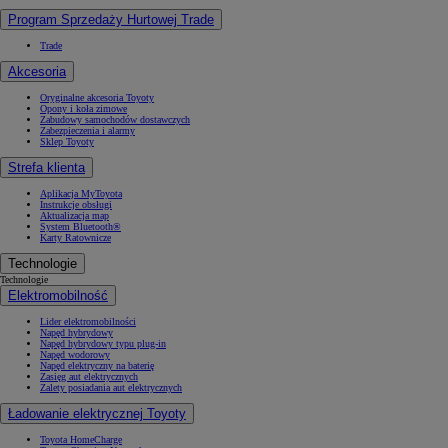
Program Sprzedaży Hurtowej Trade
Trade
Akcesoria
Oryginalne akcesoria Toyoty
Opony i koła zimowe
Zabudowy samochodów dostawczych
Zabezpieczenia i alarmy
Sklep Toyoty
Strefa klienta
Aplikacja MyToyota
Instrukcje obsługi
Aktualizacja map
System Bluetooth®
Karty Ratownicze
Technologie
Technologie
Elektromobilność
Lider elektromobilności
Napęd hybrydowy
Napęd hybrydowy typu plug-in
Napęd wodorowy
Napęd elektryczny na baterię
Zasięg aut elektrycznych
Zalety posiadania aut elektrycznych
Ładowanie elektrycznej Toyoty
Toyota HomeCharge