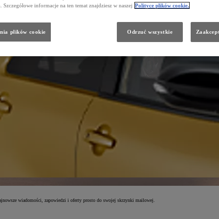
a. Szczegółowe informacje na ten temat znajdziesz w naszej
Polityce plików cookie.
nia plików cookie
Odrzuć wszystkie
Zaakcept
jnowsze wiadomości, zapowiedzi i oferty prosto do swojej skrzynki mailowej.