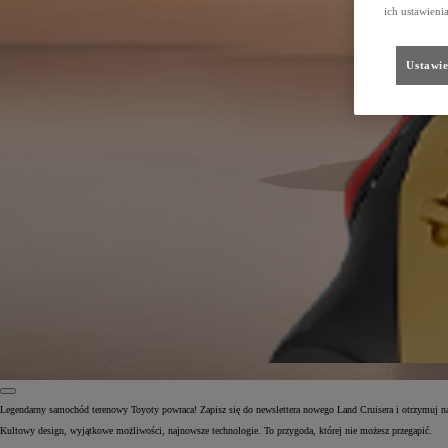
ich ustawieni
Ustawie
Legendarny samochód terenowy Toyoty powraca! Zapisz się do newslettera nowego Land Cruisera i otrzymuj na
Kultowy design, wyjątkowe możliwości, najnowsze technologie. To przygoda, której nie możesz przegapić.