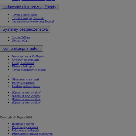
Ładowanie elektrycznej Toyoty
Toyota HomeCharge
Toyota Charging Network
Jak naładować elektryczną Toyotę?
Systemy bezpieczeństwa
Toyota T-Mate
System eCall
Komunikacja z autem
Nowa aplikacja MyToyota
Cyfrowy opiekun auta
Usługi Connected
Płatne subskrypcje
Toyota Connectivity Match
Skontaktuj się z nami
Polityka ciasteczek
Deklaracja dostępności
(Opens in new window)
(Opens in new window)
(Opens in new window)
(Opens in new window)
Copyright © Toyota 2026
Informacje prawne
Polityka prywatności
Udostępnianie danych
Przetwarzanie danych osobowych