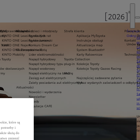
oty
ełnosprawnościami
 ONE
Aktualności
Kluby dla dzieci i młodzieży
Strefa klienta
Praca w T
Świętuje
yoty
KINTO ONE Leasing niższych rat
Toyota Kids
Aplikacja MyToyota
Odkryj 3
D
Ak
KINTO ONE Leasing konsumencki
Toyota Juniors
Instrukcje obsługi
Kontakt
pr
Umów się
 Trade
KINTO ONE Najem
Konkurs Dream Car
Aktualizacja map
Sk
Ce
KINTO ONE Zarządzanie flotą
Elektromobilność
System Bluetooth®
Sa
ws
KINTO Mobility
Lider elektromobilności
Karty Ratownicze
Technolog
mo
 Toyoty
Napęd hybrydowy
Toyota Collection
I
S
Napęd hybrydowy typu plug-in
Kolekcje Toyoty
T
do
ów dostawczych
Napęd wodorowy
Kolekcje Toyoty Gazoo Racing
M
To
army
Napęd elektryczny na baterię
FAQ
S
Pr
Zasięg aut elektrycznych
Najczęściej zadawane pytania
C
Of
Zalety posiadania aut elektrycznych
Wykaz wydanych zaświadczeń o odbytym s
Ł
KI
Aktualności
C
fi
Nowości i wydarzenia
S
Newsletter
u
Porady
in
Regulacje CAFE
w
U
si
okie, które są
ja
potrzeby i
te
także służą do
łatwo zmienić