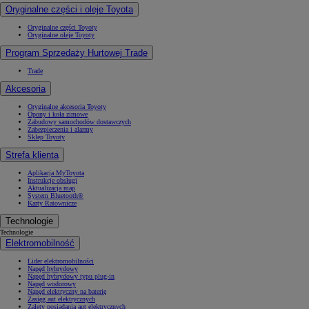
Oryginalne części i oleje Toyota
Oryginalne części Toyoty
Oryginalne oleje Toyoty
Program Sprzedaży Hurtowej Trade
Trade
Akcesoria
Oryginalne akcesoria Toyoty
Opony i koła zimowe
Zabudowy samochodów dostawczych
Zabezpieczenia i alarmy
Sklep Toyoty
Strefa klienta
Aplikacja MyToyota
Instrukcje obsługi
Aktualizacja map
System Bluetooth®
Karty Ratownicze
Technologie
Technologie
Elektromobilność
Lider elektromobilności
Napęd hybrydowy
Napęd hybrydowy typu plug-in
Napęd wodorowy
Napęd elektryczny na baterię
Zasięg aut elektrycznych
Zalety posiadania aut elektrycznych