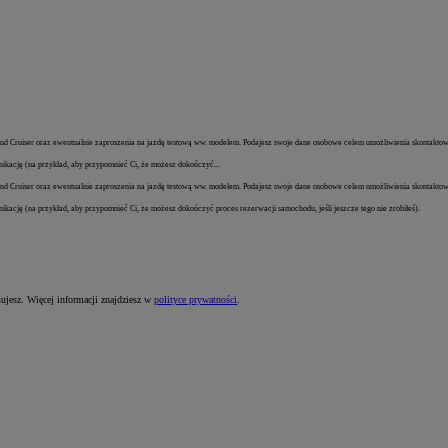
d Cruiser oraz ewentualnie zaproszenia na jazdę testową ww. modelem. Podajesz swoje dane osobowe celem umożliwienia skontaktowani
ikację (na przykład, aby przypomnieć Ci, że możesz dokończyć...
d Cruiser oraz ewentualnie zaproszenia na jazdę testową ww. modelem. Podajesz swoje dane osobowe celem umożliwienia skontaktowani
kację (na przykład, aby przypomnieć Ci, że możesz dokończyć proces rezerwacji samochodu, jeśli jeszcze tego nie zrobiłeś).
sujesz. Więcej informacji znajdziesz w
polityce prywatności
.