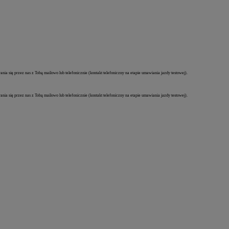
a się przez nas z Tobą mailowo lub telefonicznie (kontakt telefoniczny na etapie umawiania jazdy testowej).
a się przez nas z Tobą mailowo lub telefonicznie (kontakt telefoniczny na etapie umawiania jazdy testowej).