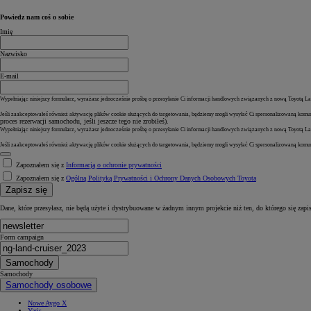
Powiedz nam coś o sobie
Imię
Nazwisko
E-mail
Wypełniając niniejszy formularz, wyrażasz jednocześnie prośbę o przesyłanie Ci informacji handlowych związanych z nową Toyotą Lan
Jeśli zaakceptowałeś również aktywację plików cookie służących do targetowania, będziemy mogli wysyłać Ci spersonalizowaną komun
proces rezerwacji samochodu, jeśli jeszcze tego nie zrobiłeś).
Wypełniając niniejszy formularz, wyrażasz jednocześnie prośbę o przesyłanie Ci informacji handlowych związanych z nową Toyotą Lan
Jeśli zaakceptowałeś również aktywację plików cookie służących do targetowania, będziemy mogli wysyłać Ci spersonalizowaną komuni
Zapoznałem się z
Informacją o ochronie prywatności
Zapoznałem się z
Ogólną Polityką Prywatności i Ochrony Danych Osobowych Toyota
Zapisz się
Dane, które przesyłasz, nie będą użyte i dystrybuowane w żadnym innym projekcie niż ten, do którego się zapi
Form campaign
Samochody
Samochody
Samochody osobowe
Nowe Aygo X
Yaris