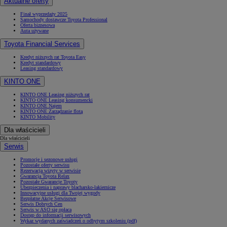
Aktualne oferty
Finał wyprzedaży 2025
Samochody dostawcze Toyota Professional
Oferta biznesowa
Auta używane
Toyota Financial Services
Kredyt niższych rat Toyota Easy
Kredyt standardowy
Leasing standardowy
KINTO ONE
KINTO ONE Leasing niższych rat
KINTO ONE Leasing konsumencki
KINTO ONE Najem
KINTO ONE Zarządzanie flotą
KINTO Mobility
Dla właścicieli
Dla właścicieli
Serwis
Promocje i sezonowe usługi
Pozostałe oferty serwisu
Rezerwacja wizyty w serwisie
Gwarancja Toyota Relax
Pozostałe Gwarancje Toyoty
Ubezpieczenia i naprawy blacharsko-lakiernicze
Innowacyjne usługi dla Twojej wygody
Bezpłatne Akcje Serwisowe
Serwis Dobrych Cen
Serwis w ASO się opłaca
Dostęp do informacji serwisowych
Wykaz wydanych zaświadczeń o odbytym szkoleniu (pdf)