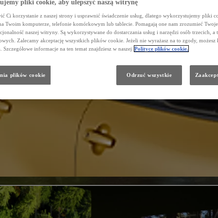
jemy pliki cookie, aby ulepszyć naszą witrynę
ć Ci korzystanie z naszej strony i usprawnić świadczenie usług, dlatego wykorzystujemy pliki co
na Twoim komputerze, telefonie komórkowym lub tablecie. Pomagają one nam zrozumieć Twoje 
cjonalność naszej witryny. Są wykorzystywane do dostarczania usług i narzędzi osób trzecich, a 
wych. Zalecamy akceptację wszystkich plików cookie. Jeżeli nie wyrażasz na to zgody, możesz 
a. Szczegółowe informacje na ten temat znajdziesz w naszej
Polityce plików cookie.
nia plików cookie
Odrzuć wszystkie
Zaakcept