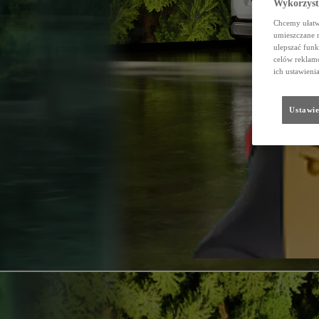
Wykorzystu
Chcemy ułatwi
umieszczane 
ulepszać funk
celów reklamo
ich ustawieni
Ustawie