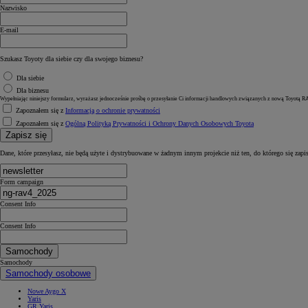
Nazwisko
E-mail
Szukasz Toyoty dla siebie czy dla swojego biznesu?
Dla siebie
Dla biznesu
Wypełniając niniejszy formularz, wyrażasz jednocześnie prośbę o przesyłanie Ci informacji handlowych związanych z nową Toyotą RA
Zapoznałem się z
Informacją o ochronie prywatności
Zapoznałem się z
Ogólną Polityką Prywatności i Ochrony Danych Osobowych Toyota
Zapisz się
Dane, które przesyłasz, nie będą użyte i dystrybuowane w żadnym innym projekcie niż ten, do którego się zapi
Form campaign
Consent Info
Consent Info
Samochody
Samochody
Samochody osobowe
Nowe Aygo X
Yaris
GR Yaris