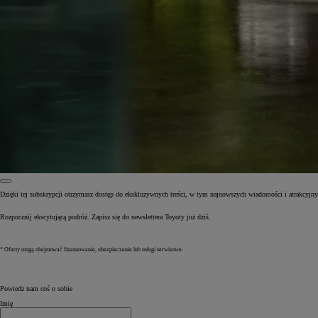
Dzięki tej subskrypcji otrzymasz dostęp do ekskluzywnych treści, w tym najnowszych wiadomości i atrakcyj
Rozpocznij ekscytującą podróż. Zapisz się do newslettera Toyoty już dziś.
Od
81 900 zł
Yaris Cross
HYBRID
* Oferty mogą obejmować finansowanie, ubezpieczenie lub usługi serwisowe.
Powiedz nam coś o sobie
Imię