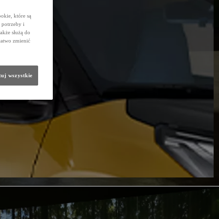
okie, które są
potrzeby i
także służą do
łatwo zmienić
uj wszystkie