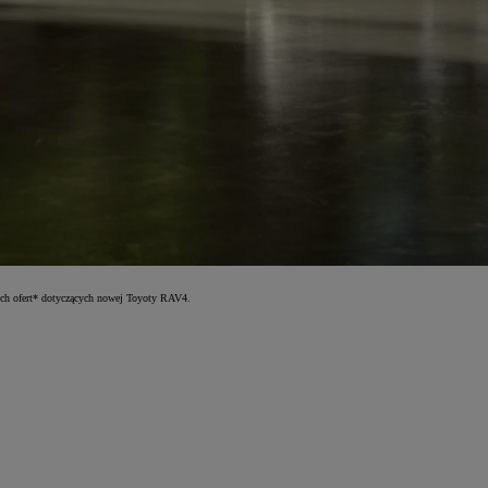
nych ofert* dotyczących nowej Toyoty RAV4.