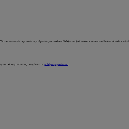
V4 oraz ewentualnie zaproszenia na jazdę testową ww. modelem. Podajesz swoje dane osobowe celem umożliwienia skontaktowania się p
sujesz. Więcej informacji znajdziesz w
polityce prywatności
.