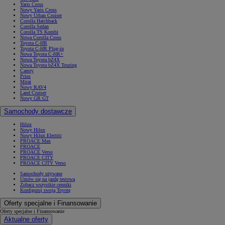
Yaris Cross
Nowy Yaris Cross
Nowy Urban Cruiser
Corolla Hatchback
Corolla Sedan
Corolla TS Kombi
Nowa Corolla Cross
Toyota C-HR
Toyota C-HR Plug-in
Nowa Toyota C-HR+
Nowa Toyota bZ4X
Nowa Toyota bZ4X Touring
Camry
Prius
Mirai
Nowy RAV4
Land Cruiser
Nowy GR GT
Samochody dostawcze
Hilux
Nowy Hilux
Nowy Hilux Electric
PROACE Max
PROACE
PROACE Verso
PROACE CITY
PROACE CITY Verso
Samochody używane
Umów się na jazdę testową
Zobacz wszystkie cenniki
Konfiguruj swoją Toyotę
Oferty specjalne i Finansowanie
Oferty specjalne i Finansowanie
Aktualne oferty