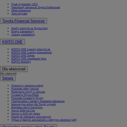
Finał wyprzedaży 2025
Samochody dostawcze Toyota Professional
Oferta biznesowa
Auta używane
Toyota Financial Services
Kredyt niższych rat Toyota Easy
Kredyt standardowy
Leasing standardowy
KINTO ONE
KINTO ONE Leasing niższych rat
KINTO ONE Leasing konsumencki
KINTO ONE Najem
KINTO ONE Zarządzanie flotą
KINTO Mobility
Dla właścicieli
Dla właścicieli
Serwis
Promocje i sezonowe usługi
Pozostałe oferty serwisu
Rezerwacja wizyty w serwisie
Gwarancja Toyota Relax
Pozostałe Gwarancje Toyoty
Ubezpieczenia i naprawy blacharsko-lakiernicze
Innowacyjne usługi dla Twojej wygody
Bezpłatne Akcje Serwisowe
Serwis Dobrych Cen
Serwis w ASO się opłaca
Dostęp do informacji serwisowych
Wykaz wydanych zaświadczeń o odbytym szkoleniu (pdf)