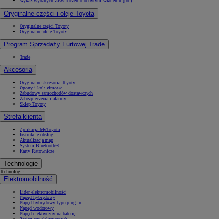
Wykaz wydanych zaświadczeń o odbytym szkoleniu (pdf)
Oryginalne części i oleje Toyota
Oryginalne części Toyoty
Oryginalne oleje Toyoty
Program Sprzedaży Hurtowej Trade
Trade
Akcesoria
Oryginalne akcesoria Toyoty
Opony i koła zimowe
Zabudowy samochodów dostawczych
Zabezpieczenia i alarmy
Sklep Toyoty
Strefa klienta
Aplikacja MyToyota
Instrukcje obsługi
Aktualizacja map
System Bluetooth®
Karty Ratownicze
Technologie
Technologie
Elektromobilność
Lider elektromobilności
Napęd hybrydowy
Napęd hybrydowy typu plug-in
Napęd wodorowy
Napęd elektryczny na baterię
Zasięg aut elektrycznych