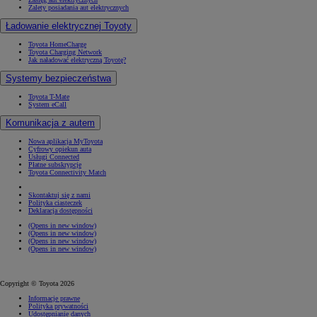
Zalety posiadania aut elektrycznych
Ładowanie elektrycznej Toyoty
Toyota HomeCharge
Toyota Charging Network
Jak naładować elektryczną Toyotę?
Systemy bezpieczeństwa
Toyota T-Mate
System eCall
Komunikacja z autem
Nowa aplikacja MyToyota
Cyfrowy opiekun auta
Usługi Connected
Płatne subskrypcje
Toyota Connectivity Match
Skontaktuj się z nami
Polityka ciasteczek
Deklaracja dostępności
(Opens in new window)
(Opens in new window)
(Opens in new window)
(Opens in new window)
Copyright © Toyota 2026
Informacje prawne
Polityka prywatności
Udostępnianie danych