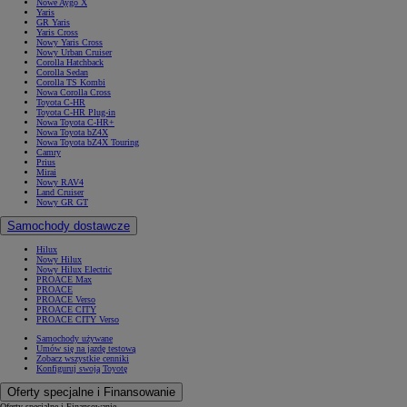
Nowe Aygo X
Yaris
GR Yaris
Yaris Cross
Nowy Yaris Cross
Nowy Urban Cruiser
Corolla Hatchback
Corolla Sedan
Corolla TS Kombi
Nowa Corolla Cross
Toyota C-HR
Toyota C-HR Plug-in
Nowa Toyota C-HR+
Nowa Toyota bZ4X
Nowa Toyota bZ4X Touring
Camry
Prius
Mirai
Nowy RAV4
Land Cruiser
Nowy GR GT
Samochody dostawcze
Hilux
Nowy Hilux
Nowy Hilux Electric
PROACE Max
PROACE
PROACE Verso
PROACE CITY
PROACE CITY Verso
Samochody używane
Umów się na jazdę testową
Zobacz wszystkie cenniki
Konfiguruj swoją Toyotę
Oferty specjalne i Finansowanie
Oferty specjalne i Finansowanie