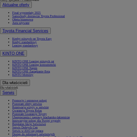
Aktualne oferty
Finał wyprzedaży 2025
Samochody dostawcze Toyota Professional
Oferta biznesowa
Auta używane
Toyota Financial Services
Kredyt niższych rat Toyota Easy
Kredyt standardowy
Leasing standardowy
KINTO ONE
KINTO ONE Leasing niższych rat
KINTO ONE Leasing konsumencki
KINTO ONE Najem
KINTO ONE Zarządzanie flotą
KINTO Mobility
Dla właścicieli
Dla właścicieli
Serwis
Od
81 900 zł
Promocje i sezonowe usługi
Yaris Cross
Pozostałe oferty serwisu
Rezerwacja wizyty w serwisie
HYBRID
Gwarancja Toyota Relax
Pozostałe Gwarancje Toyoty
Ubezpieczenia i naprawy blacharsko-lakiernicze
Innowacyjne usługi dla Twojej wygody
Bezpłatne Akcje Serwisowe
Serwis Dobrych Cen
Serwis w ASO się opłaca
Dostęp do informacji serwisowych