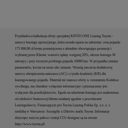
Przykładowa kalkulacja oferty specjalnej KINTO ONE Leasing Toyota -
umowy leasingu operacyjnego, która została oparta na założeniu: cena pojazdu
175 900,00 zł brutto pomniejszona o aktualnie obowiązujące promocje i
wybranej przez Klienta: wartości opłaty wstępnej 20%, okresu leasingu 36
miesięcy i przy rocznym przebiegu pojazdu 10000 km. W przypadku zmiany
paramentów, kwota rat może ulec zmianie. Wymóg zawarcia dodatkowej
umowy ubezpieczenia autocasco (AC) i z tytułu kradzieży (KR) dla
leasingowanego pojazdu. Materiał nie stanowi oferty w rozumieniu Kodeksu
cywilnego, ma charakter wyłącznie informacyjny i przeznaczony jest
wyłącznie dla przedsiębiorców. Zgoda na udzielenie leasingu jest uzależniona
od zdolności finansowej klienta ustalanej zgodnie z procedurami
Leasingodawcy. Finansującym jest Toyota Leasing Polska Sp. z o. o. z
siedzibą w Warszawie. Szczegóły u Dilerów marki Toyota. Informacje
dotyczące zużycia paliwa i emisji CO2 dostępne są na stronie
https://www.toyota.pl/.