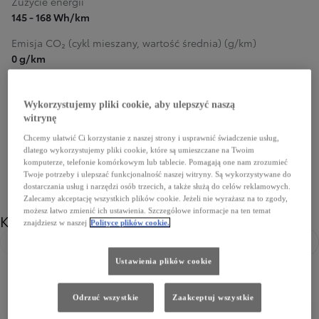
Zużycie energii
145 - 168 Wh/km
Emisja CO₂ (cykl mieszany, wartość średnia) (g/km)
0 g/km
Dowiedz się więcej
Wykorzystujemy pliki cookie, aby ulepszyć naszą
204 900 zł
witrynę
Chcemy ułatwić Ci korzystanie z naszej strony i usprawnić świadczenie usług,
dlatego wykorzystujemy pliki cookie, które są umieszczane na Twoim
komputerze, telefonie komórkowym lub tablecie. Pomagają one nam zrozumieć
Twoje potrzeby i ulepszać funkcjonalność naszej witryny. Są wykorzystywane do
dostarczania usług i narzędzi osób trzecich, a także służą do celów reklamowych.
Zalecamy akceptację wszystkich plików cookie. Jeżeli nie wyrażasz na to zgody,
możesz łatwo zmienić ich ustawienia. Szczegółowe informacje na ten temat
Kolor
znajdziesz w naszej
Polityce plików cookie.
Poprzedni
Nast
Ustawienia plików cookie
Odrzuć wszystkie
Zaakceptuj wszystkie