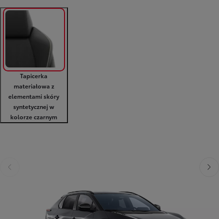
Tapicerka
materiałowa z
elementami skóry
syntetycznej w
kolorze czarnym
Poprzedni
Nast