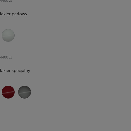
4400 zł
lakier perłowy
089 Platinum White Pearl
4400 zł
lakier specjalny
3U5 Imperial Red
1L5 Precious Metal