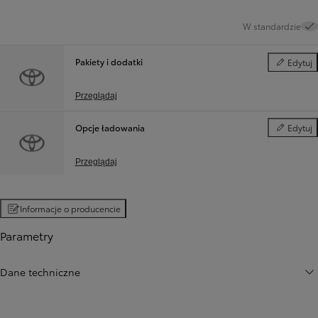
W standardzie
Pakiety i dodatki
Edytuj
Pakiety i d
Przeglądaj
Opcje ładowania
Edytuj
Opcje ład
Przeglądaj
Informacje o producencie
Parametry
Dane techniczne