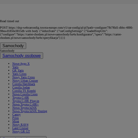
Read timed out
POST https://dxp-webcarconfig.toyota-europe.com/v1/car-config/pl/pl?path=configure/7fb7f6d1-dbbc-4886-
98ea-d1856e3815db with body {"reduxState":{"carConfigSettings":{"loadedStepUrls":
{"configure":"https://carter-chodzen.pl/nowe-samochody/bz4x/konfigurator","specs":"https://carter-
chodzen.pl/nowe-samochody/bz4x/specyfikacja"}}}}
Samochody
Samochody
Samochody osobowe
Nowe Aygo X
Yaris
GR Yaris
Yaris Cross
Nowy Yaris Cross
Nowy Urban Cruiser
Corolla Hatchback
Corolla Sedan
Corolla TS Kombi
Nowa Corolla Cross
Toyota C-HR
Toyota C-HR Plug-in
Nowa Toyota C-HR+
Nowa Toyota bZ4X
Nowa Toyota bZ4X Touring
Camry
Prius
Mirai
Nowy RAV4
Land Cruiser
Nowy GR GT