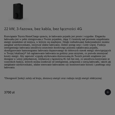
22 kW, 3-fazowa, bez kabla, bez łączności 4G
Rozwiązanie Toyota HomeCharge sprawia, że ładowanie pojazdu jest proste i wygodne. Elegancka
ładowarka jest w pełni zintegrowana z Twoim pojazdem, dając Ci kontrolę nad procesem uzupełniania
energii niezależnie od miejsca, w którym się znajdujesz. Dzięki rozbudowanej funkcjonalności możesz
zarządzać użytkownikami, inicjować zdalne ładowanie, śledzić postęp sesji i wiele więcej. Funkcja
inteligentnego ładowania umożliwia ustawienie docelowego poziomu naładowania pojazdu,
skonfigurowanie harmonogramu ładowania dopasowanego do dobowych stawek energii obowiązujących
w Twojej lokalizacji* lub zaplanowanie ładowania na godziny poza szczytem, co pozwala zmniejszać
koszty energii. Aby zapewnić wygodę użytkowania dostosowaną do Twoich potrzeb urządzenie jest
dostępne w wersji jednofazowej, trójfazowej z łącznością 4G lub bez niej, co umożliwia korzystanie ze
wszystkich funkcji, których można oczekiwać od inteligentnej, połączonej z siecią ładowarki, takich jak
zarządzanie użytkownikami, zdalne sterowanie ładowaniem czy monitorowanie historii i przebiegu sesji
ładowania.
*Dostępność funkcji zależy od kraju, dostawcy energii oraz rodzaju taryfy energii elektrycznej.
3700 zł