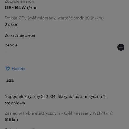
Zużycie energii
139 - 164 Wh/km
Emisja CO₂ (cykl mieszany, wartość średnia) (g/km)
0 g/km
Dowiedz się więcej
194 900 zł
Electric
4X4
Napęd elektryczny 343 KM
,
Skrzynia automatyczna 1-
stopniowa
Zasięg w trybie elektrycznym - Cykl mieszany WLTP (km)
516 km