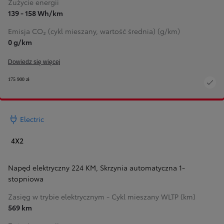
Zużycie energii
139 - 158 Wh/km
Emisja CO₂ (cykl mieszany, wartość średnia) (g/km)
0 g/km
Dowiedz się więcej
175 900 zł
Electric
4X2
Napęd elektryczny 224 KM
,
Skrzynia automatyczna 1-
stopniowa
Zasięg w trybie elektrycznym - Cykl mieszany WLTP (km)
569 km