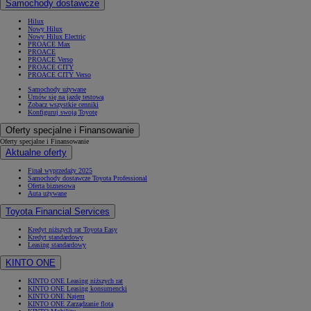
Samochody dostawcze
Hilux
Nowy Hilux
Nowy Hilux Electric
PROACE Max
PROACE
PROACE Verso
PROACE CITY
PROACE CITY Verso
Samochody używane
Umów się na jazdę testową
Zobacz wszystkie cenniki
Konfiguruj swoją Toyotę
Oferty specjalne i Finansowanie
Oferty specjalne i Finansowanie
Aktualne oferty
Finał wyprzedaży 2025
Samochody dostawcze Toyota Professional
Oferta biznesowa
Auta używane
Toyota Financial Services
Kredyt niższych rat Toyota Easy
Kredyt standardowy
Leasing standardowy
KINTO ONE
KINTO ONE Leasing niższych rat
KINTO ONE Leasing konsumencki
KINTO ONE Najem
KINTO ONE Zarządzanie flotą