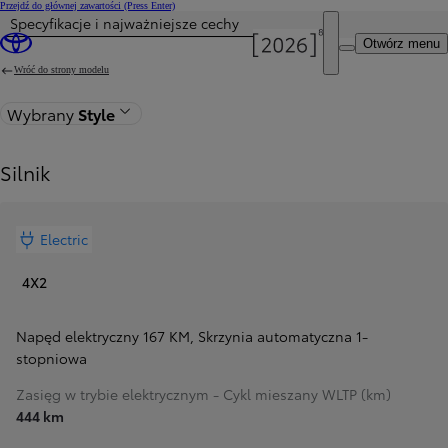
Przejdź do głównej zawartości
(Press Enter)
Specyfikacje i najważniejsze cechy
Cena została zaktualizowana Cena Twojej konfiguracji została zmieniona na 175 900 zł.
Otwórz menu
Wróć do strony modelu
Wybrany
Style
Silnik
Electric
4X2
Napęd elektryczny 167 KM
,
Skrzynia automatyczna 1-
stopniowa
Zasięg w trybie elektrycznym - Cykl mieszany WLTP (km)
444 km