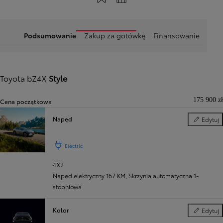
Podsumowanie
Zakup za gotówkę
Finansowanie
Toyota bZ4X
Style
175 900 zł
Cena początkowa
Napęd
Edytuj
Napęd
Electric
4X2
Napęd elektryczny 167 KM
,
Skrzynia automatyczna 1-
stopniowa
Kolor
Edytuj
Kolor