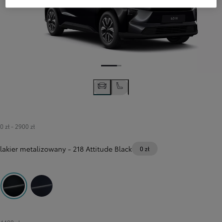
0 zł
-
2900 zł
lakier metalizowany
-
218 Attitude Black
0 zł
218 Attitude Black
8X8 Elite Blue