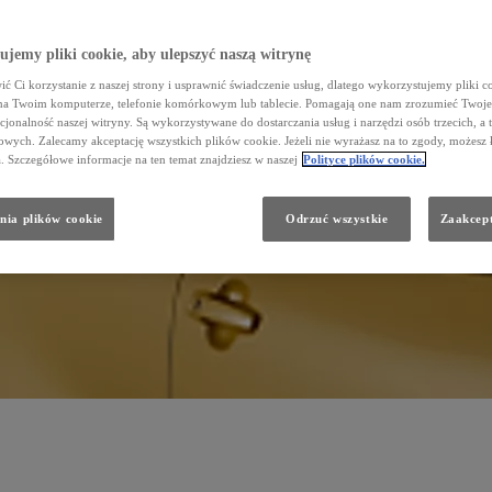
jemy pliki cookie, aby ulepszyć naszą witrynę
ć Ci korzystanie z naszej strony i usprawnić świadczenie usług, dlatego wykorzystujemy pliki co
na Twoim komputerze, telefonie komórkowym lub tablecie. Pomagają one nam zrozumieć Twoje 
cjonalność naszej witryny. Są wykorzystywane do dostarczania usług i narzędzi osób trzecich, a 
wych. Zalecamy akceptację wszystkich plików cookie. Jeżeli nie wyrażasz na to zgody, możesz 
a. Szczegółowe informacje na ten temat znajdziesz w naszej
Polityce plików cookie.
nia plików cookie
Odrzuć wszystkie
Zaakcept