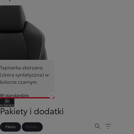
Tapicerka skórzana
(skóra syntetyczna) w
kolorze czarnym
W standardzie
Przejdź
do
widoku
Pakiety i dodatki
360º
Pakiety
Dodatki