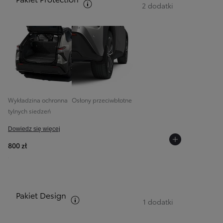
Zobacz opis pakietów
2 dodatki
Od
105 300 zł
Corolla Hatchback
HYBRID
Wykładzina ochronna
Osłony przeciwbłotne
tylnych siedzeń
Dowiedz się więcej
800 zł
Pakiet Design
Zobacz opis pakietów
1 dodatki