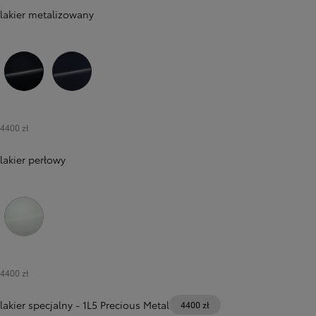
lakier metalizowany
218 Attitude Black
8X8 Elite Blue
4400 zł
lakier perłowy
Od
81 900 zł
Yaris Cross
089 Platinum White Pearl
HYBRID
4400 zł
lakier specjalny
-
1L5 Precious Metal
4400 zł