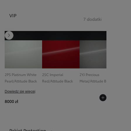
VIP
7 dodatki
Następny
2PS Platinum White
2SC Imperial
2YJ Precious
System 
Pearl/Attitude Black
Red/Attitude Black
Metal/Attitude Black
Audio JB
Dowiedz się więcej
8000 zł
Pakiet Protection