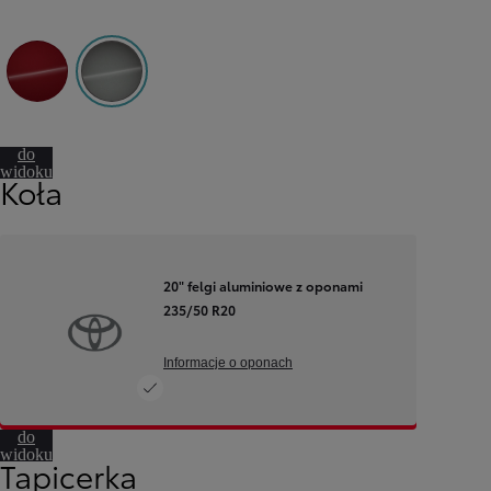
3U5 Imperial Red
1L5 Precious Metal
Przejdź
do
widoku
Koła
360º
20" felgi aluminiowe z oponami
235/50 R20
Informacje o oponach
Przejdź
do
widoku
Tapicerka
360º