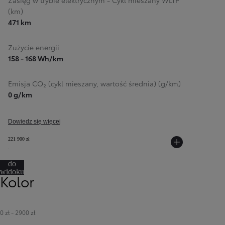
Zasięg w trybie elektrycznym - Cykl mieszany WLTP
(km)
471 km
Zużycie energii
158 - 168 Wh/km
Emisja CO₂ (cykl mieszany, wartość średnia) (g/km)
0 g/km
Dowiedz się więcej
221 900 zł
Przejdź
do
widoku
Kolor
360º
0 zł
-
2900 zł