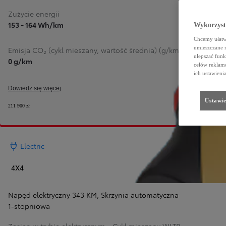
Zużycie energii
153 - 164 Wh/km
Wykorzystu
Chcemy ułatwi
umieszczane 
Emisja CO₂ (cykl mieszany, wartość średnia) (g/km)
ulepszać funk
0 g/km
celów reklamo
ich ustawieni
Dowiedz się więcej
Ustawie
211 900 zł
Electric
4X4
Napęd elektryczny 343 KM
,
Skrzynia automatyczna
1-stopniowa