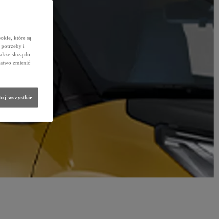
okie, które są
potrzeby i
także służą do
łatwo zmienić
uj wszystkie