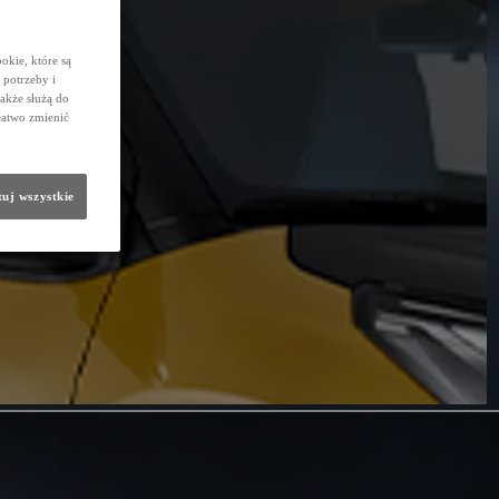
okie, które są
potrzeby i
także służą do
łatwo zmienić
uj wszystkie