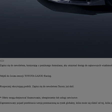
Zapisz się do newslettera, korzystając z poniższego formularza, aby otrzymać dostęp do najnowszych wiadom
Wejdź do świata emocji TOYOTA GAZOO Racing.
Od
81 900 zł
Yaris Cross
Rozpocznij ekscytującą podróż. Zapisz się do newslettera Toyoty już dziś.
HYBRID
* Oferty mogą obejmować finansowanie, ubezpieczenie lub usługi serwisowe.
Zaprezentowany pojazd przedstawia wersję przeznaczoną na rynek globalny, która może się różnić od tej, która