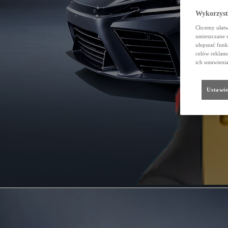
Wykorzystu
Chcemy ułatwi
umieszczane 
ulepszać funk
celów reklamo
ich ustawieni
Ustawie