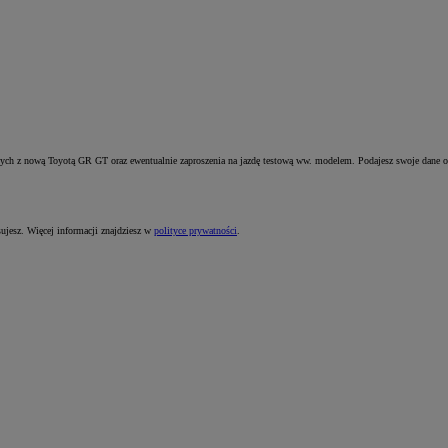
anych z nową Toyotą GR GT oraz ewentualnie zaproszenia na jazdę testową ww. modelem. Podajesz swoje dane o
sujesz. Więcej informacji znajdziesz w
polityce prywatności
.