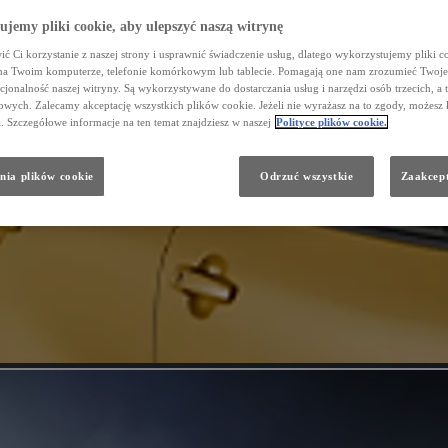
jemy pliki cookie, aby ulepszyć naszą witrynę
ć Ci korzystanie z naszej strony i usprawnić świadczenie usług, dlatego wykorzystujemy pliki co
na Twoim komputerze, telefonie komórkowym lub tablecie. Pomagają one nam zrozumieć Twoje 
cjonalność naszej witryny. Są wykorzystywane do dostarczania usług i narzędzi osób trzecich, a 
wych. Zalecamy akceptację wszystkich plików cookie. Jeżeli nie wyrażasz na to zgody, możesz 
a. Szczegółowe informacje na ten temat znajdziesz w naszej
Polityce plików cookie.
nia plików cookie
Odrzuć wszystkie
Zaakcept