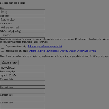
Powiedz nam coś o sobie
Imię
Nazwisko
Adres e-mail
Telefon (Opcjonalny)
Wypełniając niniejszy formularz, wyrażasz jednocześnie prośbę o przesyłanie Ci informacji handlowych związ
telefoniczny na etapie umawiania jazdy testowej).
Zapoznałem(-am) się z
Informacją o ochronie prywatności
Zapoznałem(-am) się z
Ogólną Polityką Prywatności i Ochrony Danych Osobowych Toyota
Dane, które przesyłasz, nie będą użyte i dystrybuowane w żadnym innym projekcie niż ten, do którego się zapi
Zapisz się
Form campaign
Consent Info
Consent Info
Consent Info
Consent Info