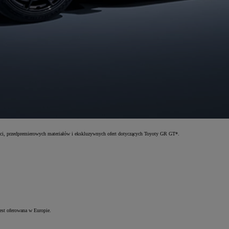
ości, przedpremierowych materiałów i ekskluzywnych ofert dotyczących Toyoty GR GT*.
 jest oferowana w Europie.