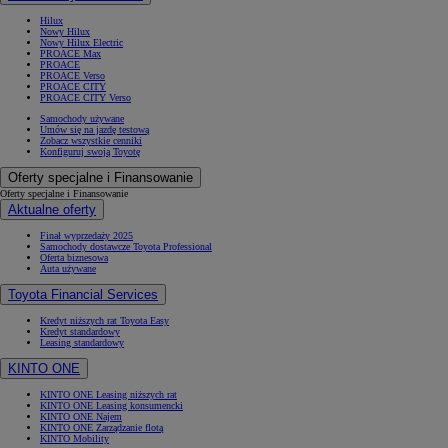
Hilux
Nowy Hilux
Nowy Hilux Electric
PROACE Max
PROACE
PROACE Verso
PROACE CITY
PROACE CITY Verso
Samochody używane
Umów się na jazdę testową
Zobacz wszystkie cenniki
Konfiguruj swoją Toyotę
Oferty specjalne i Finansowanie
Oferty specjalne i Finansowanie
Aktualne oferty
Finał wyprzedaży 2025
Samochody dostawcze Toyota Professional
Oferta biznesowa
Auta używane
Toyota Financial Services
Kredyt niższych rat Toyota Easy
Kredyt standardowy
Leasing standardowy
KINTO ONE
KINTO ONE Leasing niższych rat
KINTO ONE Leasing konsumencki
KINTO ONE Najem
KINTO ONE Zarządzanie flotą
KINTO Mobility