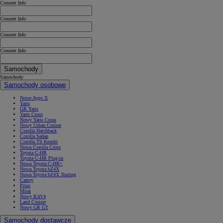
Consent Info
Consent Info
Consent Info
Consent Info
Samochody
Samochody
Samochody osobowe
Nowe Aygo X
Yaris
GR Yaris
Yaris Cross
Nowy Yaris Cross
Nowy Urban Cruiser
Corolla Hatchback
Corolla Sedan
Corolla TS Kombi
Nowa Corolla Cross
Toyota C-HR
Toyota C-HR Plug-in
Nowa Toyota C-HR+
Nowa Toyota bZ4X
Nowa Toyota bZ4X Touring
Camry
Prius
Mirai
Nowy RAV4
Land Cruiser
Nowy GR GT
Samochody dostawcze