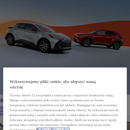
Wykorzystujemy pliki cookie, aby ulepszyć naszą
witrynę
Chcemy ułatwić Ci korzystanie z naszej strony i usprawnić świadczenie usług,
dlatego wykorzystujemy pliki cookie, które są umieszczane na Twoim
Aktualne promocje i korzyści na samochody Toyota
komputerze, telefonie komórkowym lub tablecie. Pomagają one nam zrozumieć
Odkryj aktualne promocje i korzyści na nowe samochody Toyota. Specjalne oferty dla klientów
Twoje potrzeby i ulepszać funkcjonalność naszej witryny. Są wykorzystywane do
indywidualnych czekają. Sprawdź aktualną ofertę.
Zobacz więcej
dostarczania usług i narzędzi osób trzecich, a także służą do celów reklamowych.
Zalecamy akceptację wszystkich plików cookie. Jeżeli nie wyrażasz na to zgody,
możesz łatwo zmienić ich ustawienia. Szczegółowe informacje na ten temat
znajdziesz w naszej
Polityce plików cookie.