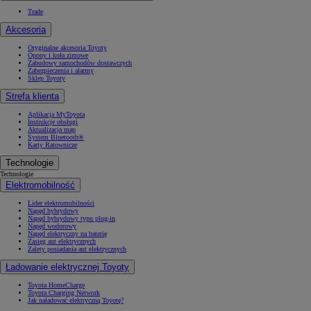
Trade
Akcesoria
Oryginalne akcesoria Toyoty
Opony i koła zimowe
Zabudowy samochodów dostawczych
Zabezpieczenia i alarmy
Sklep Toyoty
Strefa klienta
Aplikacja MyToyota
Instrukcje obsługi
Aktualizacja map
System Bluetooth®
Karty Ratownicze
Technologie
Technologie
Elektromobilność
Lider elektromobilności
Napęd hybrydowy
Napęd hybrydowy typu plug-in
Napęd wodorowy
Napęd elektryczny na baterię
Zasięg aut elektrycznych
Zalety posiadania aut elektrycznych
Ładowanie elektrycznej Toyoty
Toyota HomeCharge
Toyota Charging Network
Jak naładować elektryczną Toyotę?