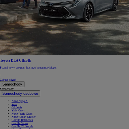
Toyota DLA CIEBIE
Poznaj nowy program leasingu konsumenckiego.
Zobacz więcej
Samochody
Samochody
Samochody osobowe
Nowe Aygo X
Yaris
GR Yaris
Yaris Cross
Nowy Yaris Cross
Nowy Urban Cruiser
Corolla Hatchback
Corolla Sedan
Corolla TS Kombi