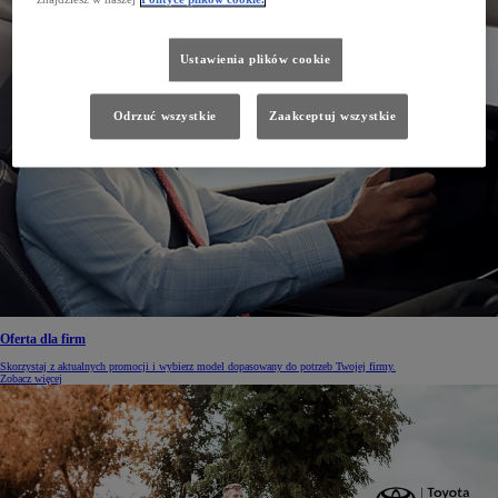
Ustawienia plików cookie
Odrzuć wszystkie
Zaakceptuj wszystkie
Oferta dla firm
Skorzystaj z aktualnych promocji i wybierz model dopasowany do potrzeb Twojej firmy.
Zobacz więcej