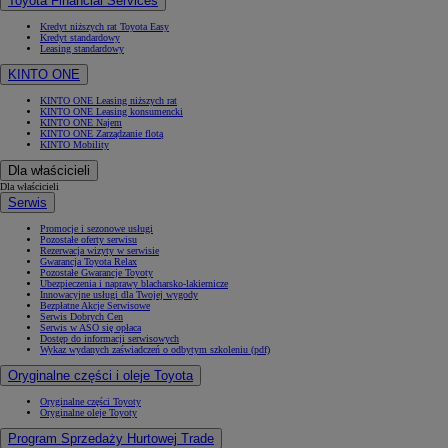
Toyota Financial Services
Kredyt niższych rat Toyota Easy
Kredyt standardowy
Leasing standardowy
KINTO ONE
KINTO ONE Leasing niższych rat
KINTO ONE Leasing konsumencki
KINTO ONE Najem
KINTO ONE Zarządzanie flotą
KINTO Mobility
Dla właścicieli
Dla właścicieli
Serwis
Promocje i sezonowe usługi
Pozostałe oferty serwisu
Rezerwacja wizyty w serwisie
Gwarancja Toyota Relax
Pozostałe Gwarancje Toyoty
Ubezpieczenia i naprawy blacharsko-lakiernicze
Innowacyjne usługi dla Twojej wygody
Bezpłatne Akcje Serwisowe
Serwis Dobrych Cen
Serwis w ASO się opłaca
Dostęp do informacji serwisowych
Wykaz wydanych zaświadczeń o odbytym szkoleniu (pdf)
Oryginalne części i oleje Toyota
Oryginalne części Toyoty
Oryginalne oleje Toyoty
Program Sprzedaży Hurtowej Trade