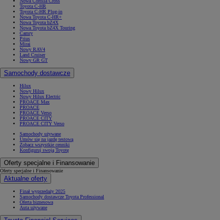
Nowa Corolla Cross
Toyota C-HR
Toyota C-HR Plug-in
Nowa Toyota C-HR+
Nowa Toyota bZ4X
Nowa Toyota bZ4X Touring
Camry
Prius
Mirai
Nowy RAV4
Land Cruiser
Nowy GR GT
Samochody dostawcze
Hilux
Nowy Hilux
Nowy Hilux Electric
PROACE Max
PROACE
PROACE Verso
PROACE CITY
PROACE CITY Verso
Samochody używane
Umów się na jazdę testową
Zobacz wszystkie cenniki
Konfiguruj swoją Toyotę
Oferty specjalne i Finansowanie
Oferty specjalne i Finansowanie
Aktualne oferty
Finał wyprzedaży 2025
Samochody dostawcze Toyota Professional
Oferta biznesowa
Auta używane