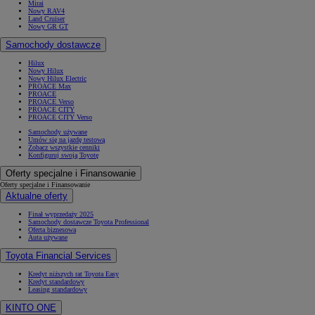
Mirai
Nowy RAV4
Land Cruiser
Nowy GR GT
Samochody dostawcze
Hilux
Nowy Hilux
Nowy Hilux Electric
PROACE Max
PROACE
PROACE Verso
PROACE CITY
PROACE CITY Verso
Samochody używane
Umów się na jazdę testową
Zobacz wszystkie cenniki
Konfiguruj swoją Toyotę
Oferty specjalne i Finansowanie
Oferty specjalne i Finansowanie
Aktualne oferty
Finał wyprzedaży 2025
Samochody dostawcze Toyota Professional
Oferta biznesowa
Auta używane
Toyota Financial Services
Kredyt niższych rat Toyota Easy
Kredyt standardowy
Leasing standardowy
KINTO ONE