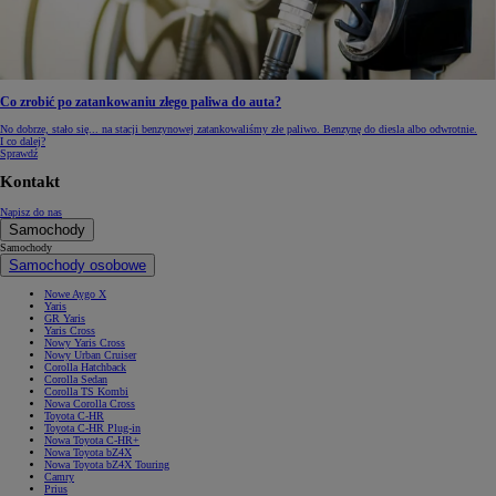
Co zrobić po zatankowaniu złego paliwa do auta?
No dobrze, stało się... na stacji benzynowej zatankowaliśmy złe paliwo. Benzynę do diesla albo odwrotnie.
I co dalej?
Sprawdź
Kontakt
Napisz do nas
Samochody
Samochody
Samochody osobowe
Nowe Aygo X
Yaris
GR Yaris
Yaris Cross
Nowy Yaris Cross
Nowy Urban Cruiser
Corolla Hatchback
Corolla Sedan
Corolla TS Kombi
Nowa Corolla Cross
Toyota C-HR
Toyota C-HR Plug-in
Nowa Toyota C-HR+
Nowa Toyota bZ4X
Nowa Toyota bZ4X Touring
Camry
Prius