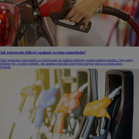
Jak poprawnie obliczyć spalanie swojego samochodu?
Choć producenci samochodów są zobligowani do podania średniego spalania każdego modelu i jego wersji
silnikowych, to warto wiedzieć, jak samemu sprawdzić rzeczywiste zużycie paliwa w swoim aucie.
Sprawdź