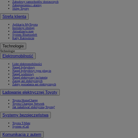
Zabudowy samochodów dostawczych
Zabezpieczenia i alarmy
Sklep Toyoty
Strefa klienta
Aplikacja MyToyota
Instrukcje obsługi
Aktualizacja map
System Bluetooth®
Karty Ratownicze
Technologie
Technologie
Elektromobilność
Lider elektromobilności
Napęd hybrydowy
Napęd hybrydowy typu plug-in
Napęd wodorowy
Napęd elektryczny na baterię
Zasięg aut elektrycznych
Zalety posiadania aut elektrycznych
Ładowanie elektrycznej Toyoty
Toyota HomeCharge
Toyota Charging Network
Jak naładować elektryczną Toyotę?
Systemy bezpieczeństwa
Toyota T-Mate
System eCall
Komunikacja z autem