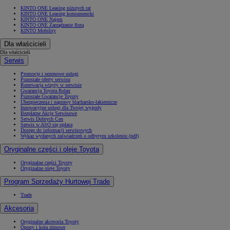
KINTO ONE Leasing niższych rat
KINTO ONE Leasing konsumencki
KINTO ONE Najem
KINTO ONE Zarządzanie flotą
KINTO Mobility
Dla właścicieli
Dla właścicieli
Serwis
Promocje i sezonowe usługi
Pozostałe oferty serwisu
Rezerwacja wizyty w serwisie
Gwarancja Toyota Relax
Pozostałe Gwarancje Toyoty
Ubezpieczenia i naprawy blacharsko-lakiernicze
Innowacyjne usługi dla Twojej wygody
Bezpłatne Akcje Serwisowe
Serwis Dobrych Cen
Serwis w ASO się opłaca
Dostęp do informacji serwisowych
Wykaz wydanych zaświadczeń o odbytym szkoleniu (pdf)
Oryginalne części i oleje Toyota
Oryginalne części Toyoty
Oryginalne oleje Toyoty
Program Sprzedaży Hurtowej Trade
Trade
Akcesoria
Oryginalne akcesoria Toyoty
Opony i koła zimowe