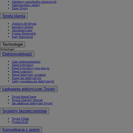
Zabudowy samochodów dostawczych
Zabezpieczenia i alarmy
Sklep Toyoty
Strefa klienta
Aplikacja MyToyota
Instrukcje obsługi
Aktualizacja map
System Bluetooth®
Karty Ratownicze
Technologie
Technologie
Elektromobilność
Lider elektromobilności
Napęd hybrydowy
Napęd hybrydowy typu plug-in
Napęd wodorowy
Napęd elektryczny na baterię
Zasięg aut elektrycznych
Zalety posiadania aut elektrycznych
Ładowanie elektrycznej Toyoty
Toyota HomeCharge
Toyota Charging Network
Jak naładować elektryczną Toyotę?
Systemy bezpieczeństwa
Toyota T-Mate
System eCall
Komunikacja z autem