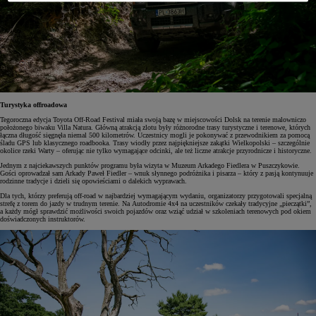
Turystyka offroadowa
Tegoroczna edycja Toyota Off-Road Festival miała swoją bazę w miejscowości Dolsk na terenie malowniczo
położonego biwaku Villa Natura. Główną atrakcją zlotu były różnorodne trasy turystyczne i terenowe, których
łączna długość sięgnęła niemal 500 kilometrów. Uczestnicy mogli je pokonywać z przewodnikiem za pomocą
śladu GPS lub klasycznego roadbooka. Trasy wiodły przez najpiękniejsze zakątki Wielkopolski – szczególnie
okolice rzeki Warty – oferując nie tylko wymagające odcinki, ale też liczne atrakcje przyrodnicze i historyczne.
Jednym z najciekawszych punktów programu była wizyta w Muzeum Arkadego Fiedlera w Puszczykowie.
Gości oprowadzał sam Arkady Paweł Fiedler – wnuk słynnego podróżnika i pisarza – który z pasją kontynuuje
rodzinne tradycje i dzieli się opowieściami o dalekich wyprawach.
Dla tych, którzy preferują off-road w najbardziej wymagającym wydaniu, organizatorzy przygotowali specjalną
strefę z torem do jazdy w trudnym terenie. Na Autodromie 4x4 na uczestników czekały tradycyjne „pieczątki”,
a każdy mógł sprawdzić możliwości swoich pojazdów oraz wziąć udział w szkoleniach terenowych pod okiem
doświadczonych instruktorów.