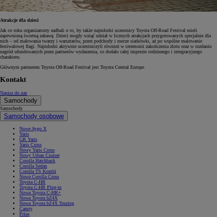
Atrakcje dla dzieci
Jak co roku organizatorzy zadbali o to, by także najmłodsi uczestnicy Toyota Off-Road Festival mieli
zapewnioną świetną zabawę. Dzieci mogły wziąć udział w licznych atrakcjach przygotowanych specjalnie dla
nich – od malowania twarzy i warsztatów, przez podchody i mecze siatkówki, aż po wspólne malowanie
festiwalowej flagi. Najmłodsi aktywnie uczestniczyli również w ceremonii zakończenia zlotu oraz w rozdaniu
nagród ufundowanych przez partnerów wydarzenia, co dodało całej imprezie rodzinnego i integracyjnego
charakteru.
Głównym partnerem Toyota Off-Road Festival jest Toyota Central Europe.
Kontakt
Napisz do nas
Samochody
Samochody
Samochody osobowe
Nowe Aygo X
Yaris
GR Yaris
Yaris Cross
Nowy Yaris Cross
Nowy Urban Cruiser
Corolla Hatchback
Corolla Sedan
Corolla TS Kombi
Nowa Corolla Cross
Toyota C-HR
Toyota C-HR Plug-in
Nowa Toyota C-HR+
Nowa Toyota bZ4X
Nowa Toyota bZ4X Touring
Camry
Prius