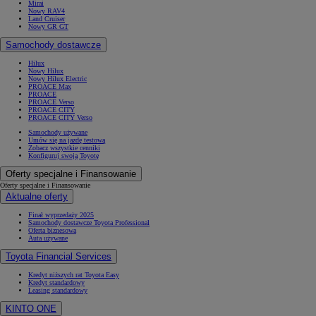
Mirai
Nowy RAV4
Land Cruiser
Nowy GR GT
Samochody dostawcze
Hilux
Nowy Hilux
Nowy Hilux Electric
PROACE Max
PROACE
PROACE Verso
PROACE CITY
PROACE CITY Verso
Samochody używane
Umów się na jazdę testową
Zobacz wszystkie cenniki
Konfiguruj swoją Toyotę
Oferty specjalne i Finansowanie
Oferty specjalne i Finansowanie
Aktualne oferty
Finał wyprzedaży 2025
Samochody dostawcze Toyota Professional
Oferta biznesowa
Auta używane
Toyota Financial Services
Kredyt niższych rat Toyota Easy
Kredyt standardowy
Leasing standardowy
KINTO ONE