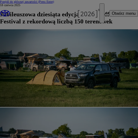
Przejdź do głównej zawartości
(Press Enter)
18 czerwca 2025
Jubileuszowa dziesiąta edycja Toyota Off-Road
Otwórz menu
Festival z rekordową liczbą 150 terenówek