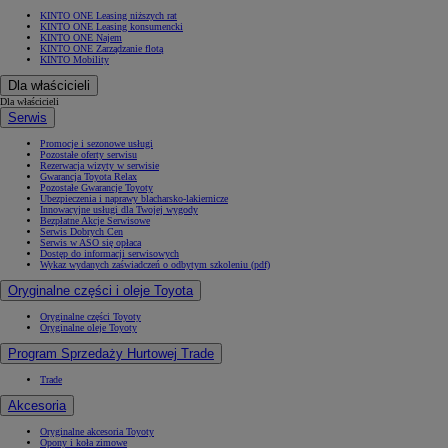
KINTO ONE Leasing niższych rat
KINTO ONE Leasing konsumencki
KINTO ONE Najem
KINTO ONE Zarządzanie flotą
KINTO Mobility
Dla właścicieli
Dla właścicieli
Serwis
Promocje i sezonowe usługi
Pozostałe oferty serwisu
Rezerwacja wizyty w serwisie
Gwarancja Toyota Relax
Pozostałe Gwarancje Toyoty
Ubezpieczenia i naprawy blacharsko-lakiernicze
Innowacyjne usługi dla Twojej wygody
Bezpłatne Akcje Serwisowe
Serwis Dobrych Cen
Serwis w ASO się opłaca
Dostęp do informacji serwisowych
Wykaz wydanych zaświadczeń o odbytym szkoleniu (pdf)
Oryginalne części i oleje Toyota
Oryginalne części Toyoty
Oryginalne oleje Toyoty
Program Sprzedaży Hurtowej Trade
Trade
Akcesoria
Oryginalne akcesoria Toyoty
Opony i koła zimowe