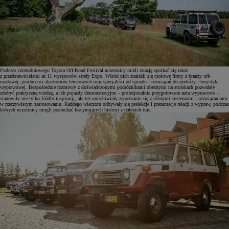
Podczas czterodniowego Toyota Off-Road Festival uczestnicy mieli okazję spotkać się także
z przedstawicielami aż 11 wystawców strefy Expo. Wśród nich znaleźli się czołowe firmy z branży off-
roadowej, producenci akcesoriów terenowych oraz specjaliści od sprzętu i rozwiązań do podróży i turystyki
wyprawowej. Bezpośrednie rozmowy z doświadczonymi podróżnikami obecnymi na stoiskach pozwalały
zdobyć praktyczną wiedzę, a ich pojazdy demonstracyjne – profesjonalnie przygotowane auta wyprawowe –
stanowiły nie tylko źródło inspiracji, ale też umożliwiały zapoznanie się z różnymi systemami i rozwiązaniami
w rzeczywistym zastosowaniu. Każdego wieczoru odbywały się prelekcje i prezentacje relacji z wypraw, podczas
których uczestnicy mogli posłuchać fascynujących historii z dalekich tras.