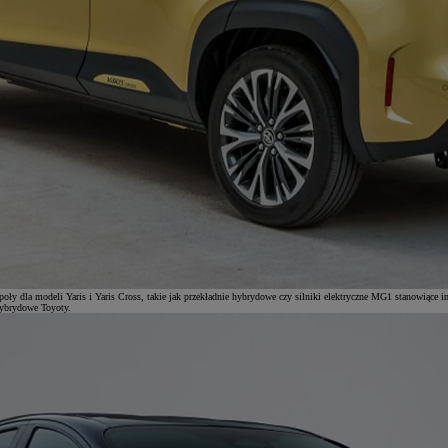
y dla modeli Yaris i Yaris Cross, takie jak przekładnie hybrydowe czy silniki elektryczne MG1 stanowiące in
hybrydowe Toyoty.