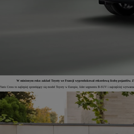
W minionym roku zakład Toyoty we Francji wyprodukował rekordową liczbę pojazdów. Z lini
Yaris Cross to najlepiej sprzedający się model Toyoty w Europie, lider segmentu B-SUV i najczęściej wytwar
Od
81 900 zł
Yaris Cross
HYBRID