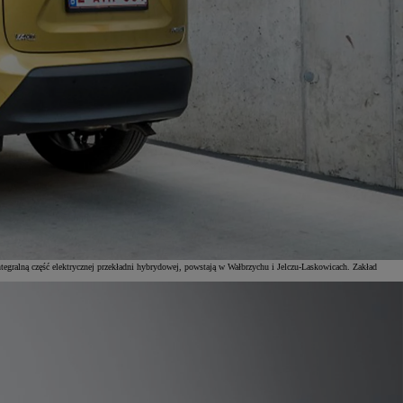
tegralną część elektrycznej przekładni hybrydowej, powstają w Wałbrzychu i Jelczu-Laskowicach. Zakład