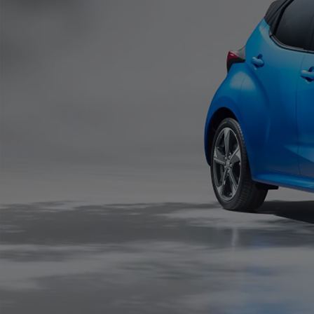
Od
105 300 zł
Corolla Hatchback
HYBRID