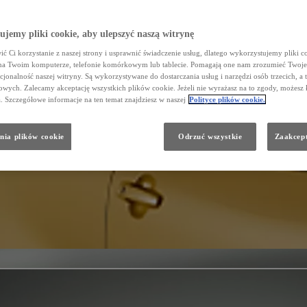
jemy pliki cookie, aby ulepszyć naszą witrynę
ć Ci korzystanie z naszej strony i usprawnić świadczenie usług, dlatego wykorzystujemy pliki co
na Twoim komputerze, telefonie komórkowym lub tablecie. Pomagają one nam zrozumieć Twoje 
cjonalność naszej witryny. Są wykorzystywane do dostarczania usług i narzędzi osób trzecich, a 
wych. Zalecamy akceptację wszystkich plików cookie. Jeżeli nie wyrażasz na to zgody, możesz 
a. Szczegółowe informacje na ten temat znajdziesz w naszej
Polityce plików cookie.
nia plików cookie
Odrzuć wszystkie
Zaakcept