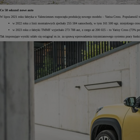
Co 58 sekund nowe auto
W lipcu 2021 roku fabryka w Valenciennes rozpoczęła produkcję nowego modelu – Yarisa Cross. Popularność tego
w 2022 roku z linii montażowych zjechały 255 584 samochody, w tym 161 500 egz. miejskiego crosso
w 2023 roku z fabryki TMMF wyjechało 273 788 aut, z czego aż 200 025 – to Yarisy Cross (73% prod
Tak imponujące wyniki udało się osiągnąć m.in. za sprawą wprowadzenia trzyzmianowego systemu pracy funkcj