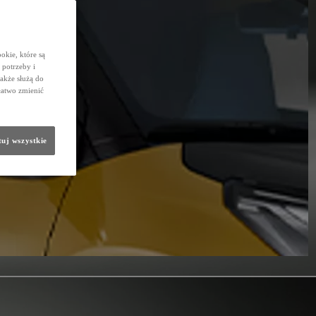
okie, które są
potrzeby i
także służą do
łatwo zmienić
uj wszystkie