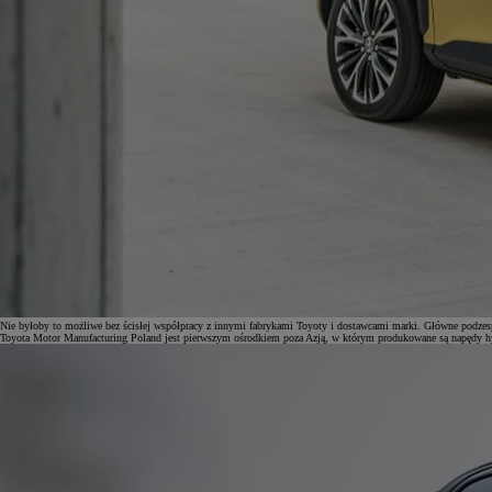
Nie byłoby to możliwe bez ścisłej współpracy z innymi fabrykami Toyoty i dostawcami marki. Główne podzespoł
Toyota Motor Manufacturing Poland jest pierwszym ośrodkiem poza Azją, w którym produkowane są napędy 