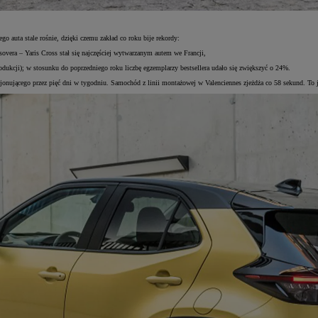
 auta stale rośnie, dzięki czemu zakład co roku bije rekordy:
vera – Yaris Cross stał się najczęściej wytwarzanym autem we Francji,
ukcji); w stosunku do poprzedniego roku liczbę egzemplarzy bestsellera udało się zwiększyć o 24%.
onującego przez pięć dni w tygodniu. Samochód z linii montażowej w Valenciennes zjeżdża co 58 sekund. To 