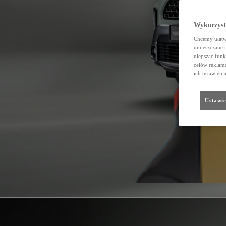
Wykorzystu
Chcemy ułatwi
umieszczane 
ulepszać funk
celów reklamo
ich ustawieni
Ustawie