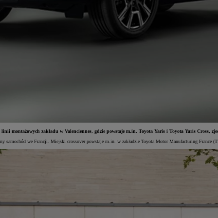
i montażowych zakładu w Valenciennes, gdzie powstaje m.in. Toyota Yaris i Toyota Yaris Cross, zjechał
zany samochód we Francji. Miejski crossover powstaje m.in. w zakładzie Toyota Motor Manufacturing France (T