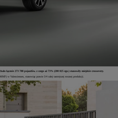
o łącznie 273 788 pojazdów, z czego aż 73% (200 025 egz.) stanowiły miejskie crossovery.
MMF) w Valenciennes, stanowiąc prawie 3/4 całej tamtejszej rocznej produkcji.