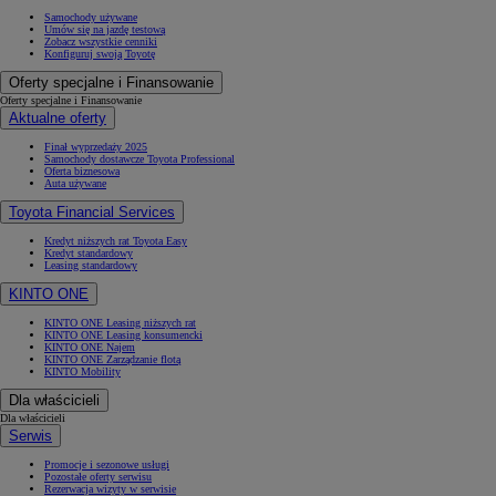
Samochody używane
Umów się na jazdę testową
Zobacz wszystkie cenniki
Konfiguruj swoją Toyotę
Oferty specjalne i Finansowanie
Oferty specjalne i Finansowanie
Aktualne oferty
Finał wyprzedaży 2025
Samochody dostawcze Toyota Professional
Oferta biznesowa
Auta używane
Toyota Financial Services
Kredyt niższych rat Toyota Easy
Kredyt standardowy
Leasing standardowy
KINTO ONE
KINTO ONE Leasing niższych rat
KINTO ONE Leasing konsumencki
KINTO ONE Najem
KINTO ONE Zarządzanie flotą
KINTO Mobility
Dla właścicieli
Dla właścicieli
Serwis
Promocje i sezonowe usługi
Pozostałe oferty serwisu
Rezerwacja wizyty w serwisie