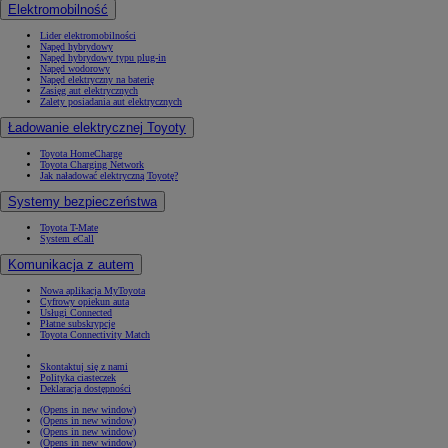
Elektromobilność
Lider elektromobilności
Napęd hybrydowy
Napęd hybrydowy typu plug-in
Napęd wodorowy
Napęd elektryczny na baterię
Zasięg aut elektrycznych
Zalety posiadania aut elektrycznych
Ładowanie elektrycznej Toyoty
Toyota HomeCharge
Toyota Charging Network
Jak naładować elektryczną Toyotę?
Systemy bezpieczeństwa
Toyota T-Mate
System eCall
Komunikacja z autem
Nowa aplikacja MyToyota
Cyfrowy opiekun auta
Usługi Connected
Płatne subskrypcje
Toyota Connectivity Match
Skontaktuj się z nami
Polityka ciasteczek
Deklaracja dostępności
(Opens in new window)
(Opens in new window)
(Opens in new window)
(Opens in new window)