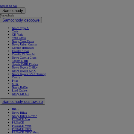
Napisz do nas
Samochody
Samochody
Samochody osobowe
Nowe Aygo X
Yaris
GR Yaris
Yaris Cross
Nowy Yaris Cross
Nowy Urban Cruiser
Corolla Hatchback
Corolla Sedan
Corolla TS Kombi
Nowa Corolla Cross
Toyota C-HR
Toyota C-HR Plug-in
Nowa Toyota C-HR+
Nowa Toyota bZ4X
Nowa Toyota bZ4X Touring
Camry
Prius
Mirai
Nowy RAV4
Land Cruiser
Nowy GR GT
Samochody dostawcze
Hilux
Nowy Hilux
Nowy Hilux Electric
PROACE Max
PROACE
PROACE Verso
PROACE CITY
PROACE CITY Verso