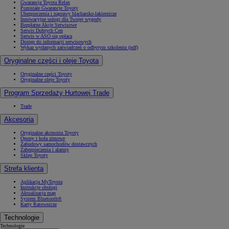
Gwarancja Toyota Relax
Pozostałe Gwarancje Toyoty
Ubezpieczenia i naprawy blacharsko-lakiernicze
Innowacyjne usługi dla Twojej wygody
Bezpłatne Akcje Serwisowe
Serwis Dobrych Cen
Serwis w ASO się opłaca
Dostęp do informacji serwisowych
Wykaz wydanych zaświadczeń o odbytym szkoleniu (pdf)
Oryginalne części i oleje Toyota
Oryginalne części Toyoty
Oryginalne oleje Toyoty
Program Sprzedaży Hurtowej Trade
Trade
Akcesoria
Oryginalne akcesoria Toyoty
Opony i koła zimowe
Zabudowy samochodów dostawczych
Zabezpieczenia i alarmy
Sklep Toyoty
Strefa klienta
Aplikacja MyToyota
Instrukcje obsługi
Aktualizacja map
System Bluetooth®
Karty Ratownicze
Technologie
Technologie