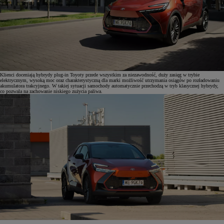
Klienci doceniają hybrydy plug-in Toyoty przede wszystkim za niezawodność, duży zasięg w trybie
elektrycznym, wysoką moc oraz charakterystyczną dla marki możliwość utrzymania osiągów po rozładowaniu
akumulatora trakcyjnego. W takiej sytuacji samochody automatycznie przechodzą w tryb klasycznej hybrydy,
co pozwala na zachowanie niskiego zużycia paliwa.