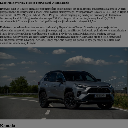
Ładowanie hybrydy plug-in przewodami w standardzie
Hybrydy plug-in Toyoty cieszą się popularnością także dlatego, że od momentu opuszczenia salonu są w pełni
przygotowane do korzystania z możliwości napędu elektrycznego. W bagażnikach Toyoty C-HR Plug-in Hybrid
oraz modeli RAV4 Plug-in Hybrid i Prius Plug-in Hybrid znajdują się niezbędne przewody do ładowania:
bezpieczny kabel AC do gniazdka domowego 230 V o długości 6 m oraz trójfazowy kabel Typ2 32A
do ładowania AC ze stacji wallbox lub publicznej stacji ładowania o długości 7,5 m.
Dodatkowo w salonach można zamówić ładowarkę Toyota HomeCharge. Sprzedawcy pomagają dobrać
odpowiedni model do domowej instalacji elektrycznej oraz możliwości ładowarki pokładowej w samochodzie.
Stacje Toyota HomeCharge współpracują z aplikacją MyToyota umożliwiającą pełną obsługę procesu
ładowania. Osoby planujące częste korzystanie z publicznych punktów ładowania mogą z kolei przystąpić
do programu Toyota Charging Network, który zapewnia dostęp do ponad 11 tysięcy stacji w Polsce oraz
niemal miliona w całej Europie.
Kontakt