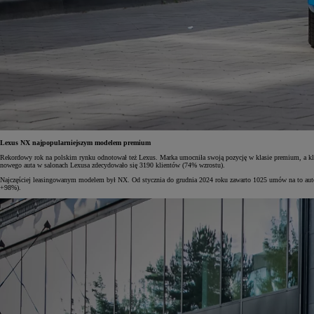
Od
105 300 zł
Corolla Hatchback
HYBRID
Lexus NX najpopularniejszym modelem premium
Rekordowy rok na polskim rynku odnotował też Lexus. Marka umocniła swoją pozycję w klasie premium, a kli
nowego auta w salonach Lexusa zdecydowało się 3190 klientów (74% wzrostu).
Najczęściej leasingowanym modelem był NX. Od stycznia do grudnia 2024 roku zawarto 1025 umów na to auto,
+98%).