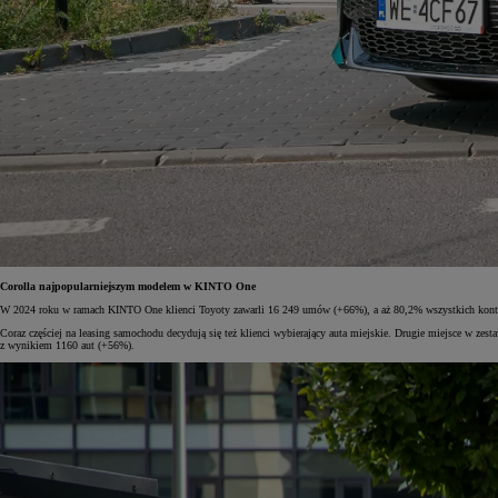
Corolla najpopularniejszym modelem w KINTO One
W 2024 roku w ramach KINTO One klienci Toyoty zawarli 16 249 umów (+66%), a aż 80,2% wszystkich kontra
Coraz częściej na leasing samochodu decydują się też klienci wybierający auta miejskie. Drugie miejsce w z
z wynikiem 1160 aut (+56%).