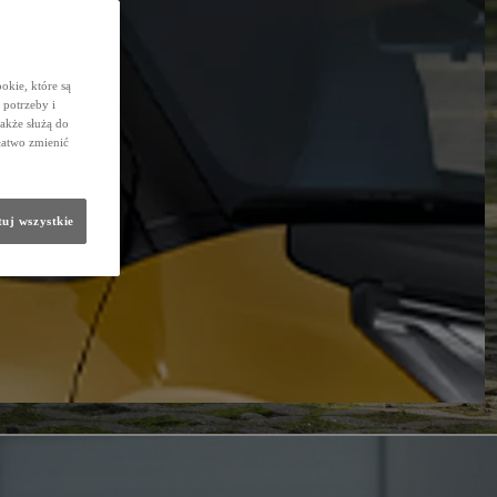
okie, które są
potrzeby i
także służą do
łatwo zmienić
uj wszystkie