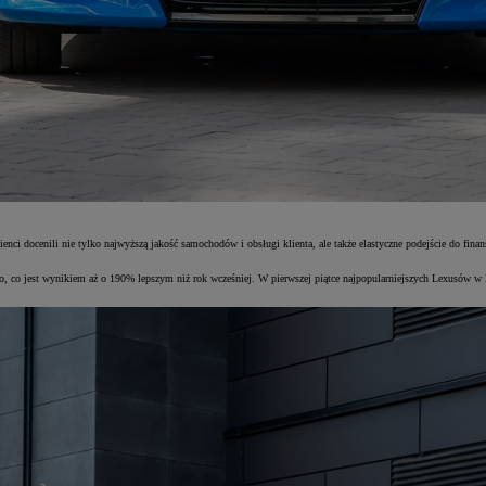
enci docenili nie tylko najwyższą jakość samochodów i obsługi klienta, ale także elastyczne podejście do
 co jest wynikiem aż o 190% lepszym niż rok wcześniej. W pierwszej piątce najpopularniejszych Lexusów w 