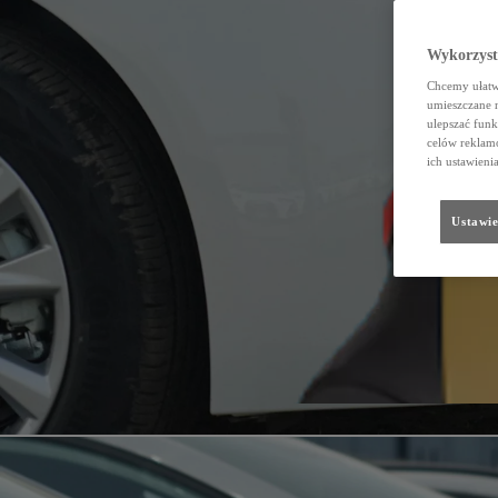
Wykorzystu
Chcemy ułatwi
umieszczane 
ulepszać funk
celów reklamo
ich ustawieni
Ustawie