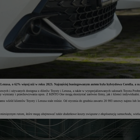
usa, o 62% więcej niż w roku 2023. Najczęściej leasingowanym autem była hybrydowa Corolla, a n
h i używanych dostępna u dilerów Toyoty i Lexusa, a także w wyspecjalizowanych salonach Toyota Profession
czy wymiany i przechowywania opon. Z KINTO One mogą skorzystać zarówno firmy, jak i klienci indywidualni.
mu wśród klientów Toyoty i Lexusa stale rośnie. Od stycznia do grudnia zawarto 20 993 umowy najmu lub le
miesięcznym ratom, które mogą obejmować także dodatkowe koszty związane z eksploatacją samochodu, wielu 