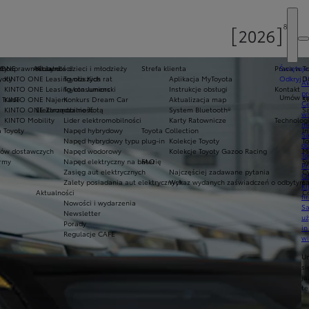
oty
ełnosprawnościami
 ONE
Aktualności
Kluby dla dzieci i młodzieży
Strefa klienta
Praca w T
Świętuje
yoty
KINTO ONE Leasing niższych rat
Toyota Kids
Aplikacja MyToyota
Odkryj 3
D
Ak
KINTO ONE Leasing konsumencki
Toyota Juniors
Instrukcje obsługi
Kontakt
pr
Umów się
 Trade
KINTO ONE Najem
Konkurs Dream Car
Aktualizacja map
Sk
Ce
KINTO ONE Zarządzanie flotą
Elektromobilność
System Bluetooth®
Sa
ws
KINTO Mobility
Lider elektromobilności
Karty Ratownicze
Technolog
mo
 Toyoty
Napęd hybrydowy
Toyota Collection
I
S
Napęd hybrydowy typu plug-in
Kolekcje Toyoty
T
do
ów dostawczych
Napęd wodorowy
Kolekcje Toyoty Gazoo Racing
M
To
army
Napęd elektryczny na baterię
FAQ
S
Pr
Zasięg aut elektrycznych
Najczęściej zadawane pytania
C
Of
Zalety posiadania aut elektrycznych
Wykaz wydanych zaświadczeń o odbytym s
Ł
KI
Aktualności
C
fi
Nowości i wydarzenia
S
Newsletter
u
Porady
in
Regulacje CAFE
w
U
si
ja
te