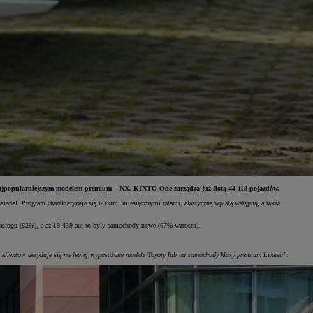
ajpopularniejszym modelem premium – NX. KINTO One zarządza już flotą 44 118 pojazdów.
al. Program charakteryzuje się niskimi miesięcznymi ratami, elastyczną wpłatą wstępną, a także
asingu (62%), a aż 19 439 aut to były samochody nowe (67% wzrostu).
klientów decyduje się na lepiej wyposażone modele Toyoty lub na samochody klasy premium Lexusa”.