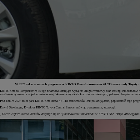
W 2024 roku w ramach programu w KINTO One sfinansowano 20 993 samochody Toyoty i Lex
KINTO One to kompleksowa usługa finansowa oferująca wynajem długoterminowy oraz leasing samochodów nowyc
możliwością zawarcia w jednej miesięcznej fakturze wszystkich kosztów serwisowych, pełnego ubezpieczenia 
Od
81 900 zł
Pod koniec 2024 roku park KINTO One liczył 44 118 samochodów. Jak pokazują dane, popularność tego progra
Yaris Cross
Dawid Stawinoga, Dyrektor KINTO Toyota Central Europe, mówiąc o programie, zaznaczył:
HYBRID
„Coraz większa liczba klientów decyduje się na sfinansowanie samochodu w KINTO One. Dzięki atrakcyjnym 