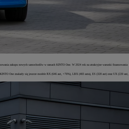
 finansowania zakupu nowych samochodów w ramach KINTO One. W 2024 rok na atrakcyjne warunki finansowania
KINTO One znalazły się jeszcze modele RX (646 aut, +76%), LBX (483 auta), ES (328 aut) oraz UX (220 aut,