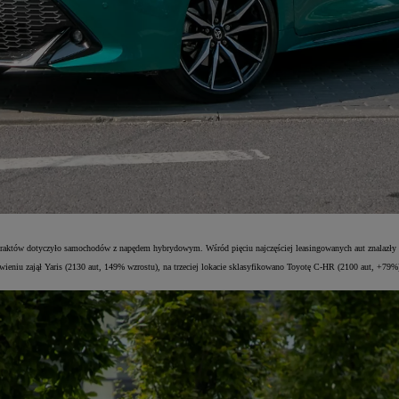
któw dotyczyło samochodów z napędem hybrydowym. Wśród pięciu najczęściej leasingowanych aut znalazły s
estawieniu zajął Yaris (2130 aut, 149% wzrostu), na trzeciej lokacie sklasyfikowano Toyotę C-HR (2100 aut, 