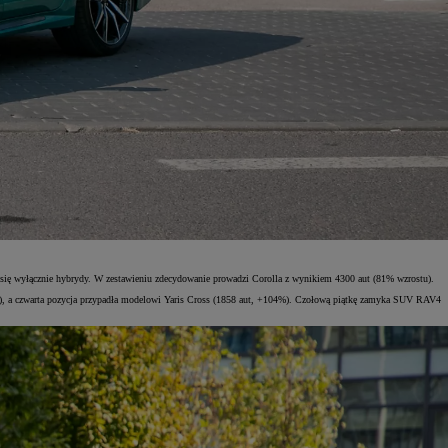
ię wyłącznie hybrydy. W zestawieniu zdecydowanie prowadzi Corolla z wynikiem 4300 aut (81% wzrostu).
+79%), a czwarta pozycja przypadła modelowi Yaris Cross (1858 aut, +104%). Czołową piątkę zamyka SUV RAV4