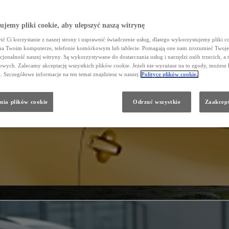
jemy pliki cookie, aby ulepszyć naszą witrynę
ć Ci korzystanie z naszej strony i usprawnić świadczenie usług, dlatego wykorzystujemy pliki co
na Twoim komputerze, telefonie komórkowym lub tablecie. Pomagają one nam zrozumieć Twoje 
cjonalność naszej witryny. Są wykorzystywane do dostarczania usług i narzędzi osób trzecich, a 
wych. Zalecamy akceptację wszystkich plików cookie. Jeżeli nie wyrażasz na to zgody, możesz 
a. Szczegółowe informacje na ten temat znajdziesz w naszej
Polityce plików cookie.
nia plików cookie
Odrzuć wszystkie
Zaakcept