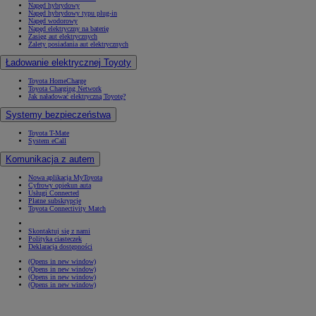
Napęd hybrydowy
Napęd hybrydowy typu plug-in
Napęd wodorowy
Napęd elektryczny na baterię
Zasięg aut elektrycznych
Zalety posiadania aut elektrycznych
Ładowanie elektrycznej Toyoty
Toyota HomeCharge
Toyota Charging Network
Jak naładować elektryczną Toyotę?
Systemy bezpieczeństwa
Toyota T-Mate
System eCall
Komunikacja z autem
Nowa aplikacja MyToyota
Cyfrowy opiekun auta
Usługi Connected
Płatne subskrypcje
Toyota Connectivity Match
Skontaktuj się z nami
Polityka ciasteczek
Deklaracja dostępności
(Opens in new window)
(Opens in new window)
(Opens in new window)
(Opens in new window)