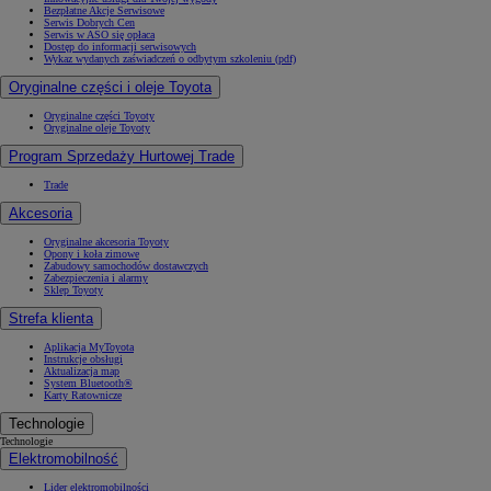
Bezpłatne Akcje Serwisowe
Serwis Dobrych Cen
Serwis w ASO się opłaca
Dostęp do informacji serwisowych
Wykaz wydanych zaświadczeń o odbytym szkoleniu (pdf)
Oryginalne części i oleje Toyota
Oryginalne części Toyoty
Oryginalne oleje Toyoty
Program Sprzedaży Hurtowej Trade
Trade
Akcesoria
Oryginalne akcesoria Toyoty
Opony i koła zimowe
Zabudowy samochodów dostawczych
Zabezpieczenia i alarmy
Sklep Toyoty
Strefa klienta
Aplikacja MyToyota
Instrukcje obsługi
Aktualizacja map
System Bluetooth®
Karty Ratownicze
Technologie
Technologie
Elektromobilność
Lider elektromobilności