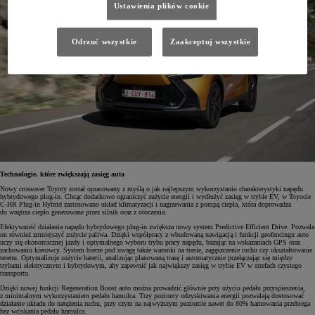
Ustawienia plików cookie
Odrzuć wszystkie
Zaakceptuj wszystkie
Technologie, które zwiększają zasięg auta
Nowy crossover Toyoty został opracowany z myślą o jak najlepszym wykorzystaniu charakterystyki napędu
hybrydowego plug-in. Chcąc dodatkowo ograniczyć zużycie energii i wydłużyć zasięg w trybie EV, w Toyocie
C-HR Plug-in Hybrid zastosowano układ klimatyzacji i nagrzewania z pompą ciepła, która doprowadza
do wnętrza ciepło generowane przez silnik oraz z otoczenia.
Efektywność działania napędu hybrydowego plug-in zwiększa nowy system Predictive Efficient Drive. Pozwala
on również zmniejszyć zużycie paliwa. Dzięki współpracy z wbudowaną nawigacją i funkcji geofencingu auto
uczy się ekonomicznej jazdy i optymalnego wyboru trybu pracy napędu, bazując na wskazaniach GPS oraz
zachowaniu kierowcy. System bierze pod uwagę także warunki na trasie, zagęszczenie ruchu czy ukształtowanie
terenu. Optymalizuje zużycie baterii, analizując planowaną trasę i automatycznie przełączając się między
trybami elektrycznym i hybrydowym, aby zapewnić jak największy zasięg w trybie EV w strefach czystego
transportu.
Dzięki nowej funkcji Regeneration Boost auto można prowadzić głównie przy użyciu pedału przyspieszenia,
z minimalnym wykorzystaniem pedału hamulca. Trzy poziomy odzyskiwania energii pozwalają dostosować
działanie układu do natężenia ruchu, przy czym na najwyższym poziomie nawet do 80% hamowania przebiega
bez wciskania pedału hamulca.