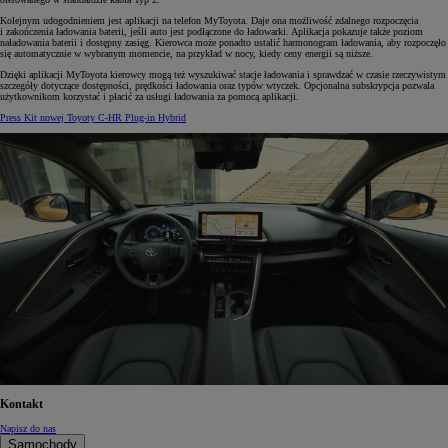
Kolejnym udogodnieniem jest aplikacji na telefon MyToyota. Daje ona możliwość zdalnego rozpoczęcia
i zakończenia ładowania baterii, jeśli auto jest podłączone do ładowarki. Aplikacja pokazuje także poziom
naładowania baterii i dostępny zasięg. Kierowca może ponadto ustalić harmonogram ładowania, aby rozpoczęło
się automatycznie w wybranym momencie, na przykład w nocy, kiedy ceny energii są niższe.
Dzięki aplikacji MyToyota kierowcy mogą też wyszukiwać stacje ładowania i sprawdzać w czasie rzeczywistym
szczegóły dotyczące dostępności, prędkości ładowania oraz typów wtyczek. Opcjonalna subskrypcja pozwala
użytkownikom korzystać i płacić za usługi ładowania za pomocą aplikacji.
Press Kit nowej Toyoty C-HR Plug-in Hybrid
Kontakt
Napisz do nas
Samochody