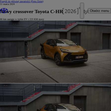
Przejdź do głównej zawartości
(Press Enter)
11 marca 2024
Nowy crossover Toyota C-HR Plug-in Hybrid
Otwórz menu
66 km zasięgu w trybie EV i 223 KM mocy