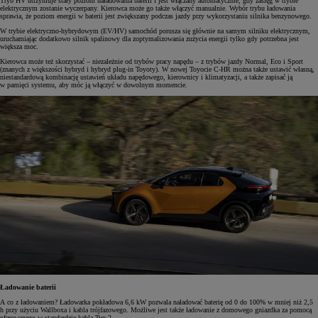
Tryb HV utrzymuje stały poziom naładowania baterii i jest włączany automatycznie, gdy zasięg w trybie
elektrycznym zostanie wyczerpany. Kierowca może go także włączyć manualnie. Wybór trybu ładowania
sprawia, że poziom energii w baterii jest zwiększany podczas jazdy przy wykorzystaniu silnika benzynowego.
W trybie elektryczno-hybrydowym (EV/HV) samochód porusza się głównie na samym silniku elektrycznym,
uruchamiając dodatkowo silnik spalinowy dla zoptymalizowania zużycia energii tylko gdy potrzebna jest
większa moc.
Kierowca może też skorzystać – niezależnie od trybów pracy napędu – z trybów jazdy Normal, Eco i Sport
(znanych z większości hybryd i hybryd plug-in Toyoty). W nowej Toyocie C-HR można także ustawić własną,
niestandardową kombinację ustawień układu napędowego, kierownicy i klimatyzacji, a także zapisać ją
w pamięci systemu, aby móc ją włączyć w dowolnym momencie.
Ładowanie baterii
A co z ładowaniem? Ładowarka pokładowa 6,6 kW pozwala naładować baterię od 0 do 100% w mniej niż 2,5
h przy użyciu Wallboxa i kabla trójfazowego. Możliwe jest także ładowanie z domowego gniazdka za pomocą
oferowanego w standardzie kabla Typ 2.