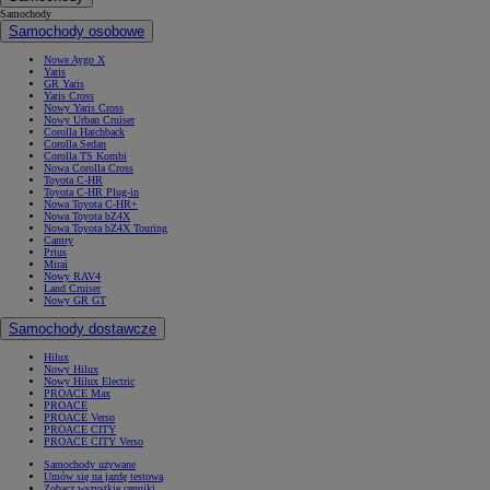
Samochody
Samochody osobowe
Nowe Aygo X
Yaris
GR Yaris
Yaris Cross
Nowy Yaris Cross
Nowy Urban Cruiser
Corolla Hatchback
Corolla Sedan
Corolla TS Kombi
Nowa Corolla Cross
Toyota C-HR
Toyota C-HR Plug-in
Nowa Toyota C-HR+
Nowa Toyota bZ4X
Nowa Toyota bZ4X Touring
Camry
Prius
Mirai
Nowy RAV4
Land Cruiser
Nowy GR GT
Samochody dostawcze
Hilux
Nowy Hilux
Nowy Hilux Electric
PROACE Max
PROACE
PROACE Verso
PROACE CITY
PROACE CITY Verso
Samochody używane
Umów się na jazdę testową
Zobacz wszystkie cenniki