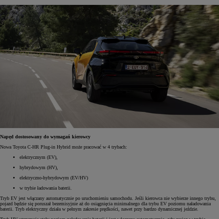
Napęd dostosowany do wymagań kierowcy
Nowa Toyota C-HR Plug-in Hybrid może pracować w 4 trybach:
elektrycznym (EV),
hybrydowym (HV),
elektryczno-hybrydowym (EV/HV)
w trybie ładowania baterii.
Tryb EV jest włączany automatycznie po uruchomieniu samochodu. Jeśli kierowca nie wybierze innego trybu,
pojazd będzie się poruszał bezemisyjnie aż do osiągnięcia minimalnego dla trybu EV poziomu naładowania
baterii. Tryb elektryczny działa w pełnym zakresie prędkości, nawet przy bardzo dynamicznej jeździe.