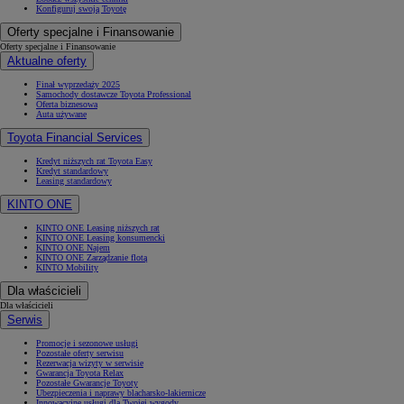
Konfiguruj swoją Toyotę
Oferty specjalne i Finansowanie
Oferty specjalne i Finansowanie
Aktualne oferty
Finał wyprzedaży 2025
Samochody dostawcze Toyota Professional
Oferta biznesowa
Auta używane
Toyota Financial Services
Kredyt niższych rat Toyota Easy
Kredyt standardowy
Leasing standardowy
KINTO ONE
KINTO ONE Leasing niższych rat
KINTO ONE Leasing konsumencki
KINTO ONE Najem
KINTO ONE Zarządzanie flotą
KINTO Mobility
Dla właścicieli
Dla właścicieli
Serwis
Promocje i sezonowe usługi
Pozostałe oferty serwisu
Rezerwacja wizyty w serwisie
Gwarancja Toyota Relax
Pozostałe Gwarancje Toyoty
Ubezpieczenia i naprawy blacharsko-lakiernicze
Innowacyjne usługi dla Twojej wygody