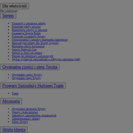
Dla właścicieli
Dla właścicieli
Serwis
Promocje i sezonowe usługi
Pozostałe oferty serwisu
Rezerwacja wizyty w serwisie
Gwarancja Toyota Relax
Pozostałe Gwarancje Toyoty
Ubezpieczenia i naprawy blacharsko-lakiernicze
Innowacyjne usługi dla Twojej wygody
Bezpłatne Akcje Serwisowe
Serwis Dobrych Cen
Serwis w ASO się opłaca
Dostęp do informacji serwisowych
Wykaz wydanych zaświadczeń o odbytym szkoleniu (pdf)
Oryginalne części i oleje Toyota
Oryginalne części Toyoty
Oryginalne oleje Toyoty
Program Sprzedaży Hurtowej Trade
Trade
Akcesoria
Oryginalne akcesoria Toyoty
Opony i koła zimowe
Zabudowy samochodów dostawczych
Zabezpieczenia i alarmy
Sklep Toyoty
Strefa klienta