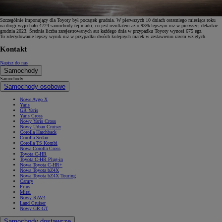
Szczególnie imponujący dla Toyoty był początek grudnia. W pierwszych 10 dniach ostatniego miesiąca roku
na drogi wyjechało 4724 samochody tej marki, co jest rezultatem aż o 93% lepszym niż w pierwszej dekadzie
grudnia 2023. Średnia liczba zarejestrowanych aut każdego dnia w przypadku Toyoty wynosi 675 egz.
To zdecydowanie lepszy wynik niż w przypadku dwóch kolejnych marek w zestawieniu razem wziętych.
Kontakt
Napisz do nas
Samochody
Samochody
Samochody osobowe
Nowe Aygo X
Yaris
GR Yaris
Yaris Cross
Nowy Yaris Cross
Nowy Urban Cruiser
Corolla Hatchback
Corolla Sedan
Corolla TS Kombi
Nowa Corolla Cross
Toyota C-HR
Toyota C-HR Plug-in
Nowa Toyota C-HR+
Nowa Toyota bZ4X
Nowa Toyota bZ4X Touring
Camry
Prius
Mirai
Nowy RAV4
Land Cruiser
Nowy GR GT
Samochody dostawcze