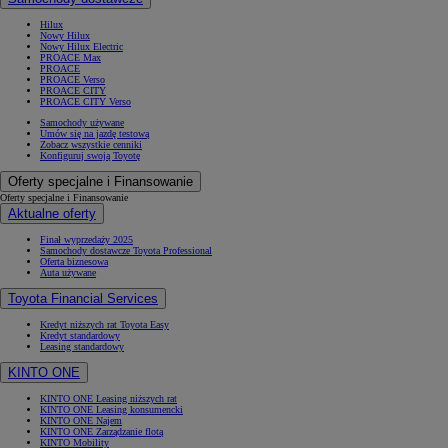
Hilux
Nowy Hilux
Nowy Hilux Electric
PROACE Max
PROACE
PROACE Verso
PROACE CITY
PROACE CITY Verso
Samochody używane
Umów się na jazdę testową
Zobacz wszystkie cenniki
Konfiguruj swoją Toyotę
Oferty specjalne i Finansowanie
Oferty specjalne i Finansowanie
Aktualne oferty
Finał wyprzedaży 2025
Samochody dostawcze Toyota Professional
Oferta biznesowa
Auta używane
Toyota Financial Services
Kredyt niższych rat Toyota Easy
Kredyt standardowy
Leasing standardowy
KINTO ONE
KINTO ONE Leasing niższych rat
KINTO ONE Leasing konsumencki
KINTO ONE Najem
KINTO ONE Zarządzanie flotą
KINTO Mobility