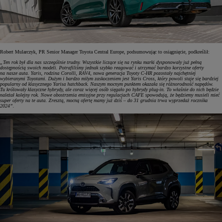
Robert Mularczyk, PR Senior Manager Toyota Central Europe, podsumowując to osiągnięcie, podkreślił:
„Ten rok był dla nas szczególnie trudny. Wszystkie liczące się na rynku marki dysponowały już pełną
dostępnością swoich modeli. Potrafiliśmy jednak szybko reagować i utrzymać bardzo korzystne oferty
na nasze auta. Yaris, rodzina Corolli, RAV4, nowa generacja Toyoty C-HR pozostały najchętniej
wybieranymi Toyotami. Dużym i bardzo miłym zaskoczeniem jest Yaris Cross, który powoli staje się bardziej
popularny od klasycznego Yarisa hatchback. Naszym mocnym punktem okazała się różnorodność napędów.
Tu królowały klasyczne hybrydy, ale coraz więcej osób sięgało po hybrydy plug-in. To właśnie do nich będzie
należał kolejny rok. Nowe obostrzenia emisyjne przy regulacjach CAFE spowodują, że będziemy musieli mieć
super oferty na te auta. Zresztą, mocną ofertę mamy już dziś – do 31 grudnia trwa wyprzedaż rocznika
2024”.