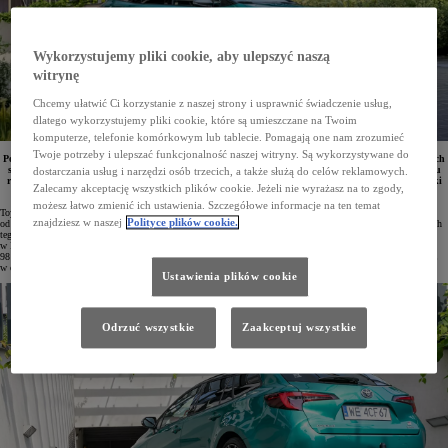
Wykorzystujemy pliki cookie, aby ulepszyć naszą
witrynę
Chcemy ułatwić Ci korzystanie z naszej strony i usprawnić świadczenie usług,
dlatego wykorzystujemy pliki cookie, które są umieszczane na Twoim
komputerze, telefonie komórkowym lub tablecie. Pomagają one nam zrozumieć
Twoje potrzeby i ulepszać funkcjonalność naszej witryny. Są wykorzystywane do
Polski Związek Przemysłu Motoryzacyjnego przygotował i udostępnił dane na temat rejestracji nowych
samochodów od 1 stycznia do 10 grudnia 2024 roku. Wynika z nic, że klienci zarejestrowali w ciągu
dostarczania usług i narzędzi osób trzecich, a także służą do celów reklamowych.
roku 104 156 nowych samochodów osobowych i dostawczych Toyoty. Jest to rekordowy wynik marki
Zalecamy akceptację wszystkich plików cookie. Jeżeli nie wyrażasz na to zgody,
na polskim rynku.
możesz łatwo zmienić ich ustawienia. Szczegółowe informacje na ten temat
Toyota od 5 lat jest liderem sprzedaży nowych aut w Polsce. W 2024 roku marka pobiła kolejny rekord –
znajdziesz w naszej
Polityce plików cookie.
od 1 stycznia do 10 grudnia klienci zarejestrowali już łącznie 104 156 samochodów osobowych i dostawczych
tego japońskiego producenta. To pierwsze sześciocyfrowe osiągnięcie Toyoty od rozpoczęcia działalności
w Polsce! Jest to też zdecydowanie lepszy wynik niż w 2023 roku. Wówczas to klienci odebrali z salonów
98 021 aut. Nawet bez ostatnich 21 dni roku kalendarzowego Toyota osiągnęła wynik o ponad 6% lepszy niż
w całym 2023 roku.
Ustawienia plików cookie
Odrzuć wszystkie
Zaakceptuj wszystkie