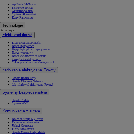
Aplikacja MyToyota
Instrukcje obsługi
Aktualizacja map
System Bluetooth®
Karty Ratownicze
Technologie
Technologie
Elektromobilność
Lider elektromobilności
Napęd hybrydowy
Napęd hybrydowy typu plug-in
Napęd wodorowy
Napęd elektryczny na baterię
Zasięg aut elektrycznych
Zalety posiadania aut elektrycznych
Ładowanie elektrycznej Toyoty
Toyota HomeCharge
Toyota Charging Network
Jak naładować elektryczną Toyotę?
Systemy bezpieczeństwa
Toyota T-Mate
System eCall
Komunikacja z autem
Nowa aplikacja MyToyota
Cyfrowy opiekun auta
Usługi Connected
Płatne subskrypcje
Toyota Connectivity Match