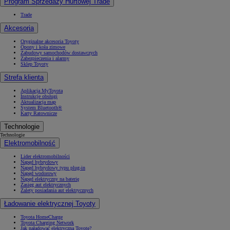
Program Sprzedaży Hurtowej Trade
Trade
Akcesoria
Oryginalne akcesoria Toyoty
Opony i koła zimowe
Zabudowy samochodów dostawczych
Zabezpieczenia i alarmy
Sklep Toyoty
Strefa klienta
Aplikacja MyToyota
Instrukcje obsługi
Aktualizacja map
System Bluetooth®
Karty Ratownicze
Technologie
Technologie
Elektromobilność
Lider elektromobilności
Napęd hybrydowy
Napęd hybrydowy typu plug-in
Napęd wodorowy
Napęd elektryczny na baterię
Zasięg aut elektrycznych
Zalety posiadania aut elektrycznych
Ładowanie elektrycznej Toyoty
Toyota HomeCharge
Toyota Charging Network
Jak naładować elektryczną Toyotę?