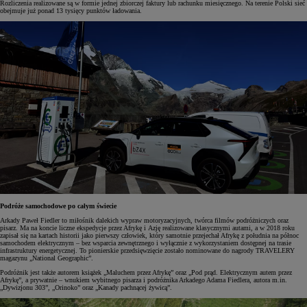
Rozliczenia realizowane są w formie jednej zbiorczej faktury lub rachunku miesięcznego. Na terenie Polski sieć
obejmuje już ponad 13 tysięcy punktów ładowania.
Podróże samochodowe po całym świecie
Arkady Paweł Fiedler to miłośnik dalekich wypraw motoryzacyjnych, twórca filmów podróżniczych oraz
pisarz. Ma na koncie liczne ekspedycje przez Afrykę i Azję realizowane klasycznymi autami, a w 2018 roku
zapisał się na kartach historii jako pierwszy człowiek, który samotnie przejechał Afrykę z południa na północ
samochodem elektrycznym – bez wsparcia zewnętrznego i wyłącznie z wykorzystaniem dostępnej na trasie
infrastruktury energetycznej. To pionierskie przedsięwzięcie zostało nominowane do nagrody TRAVELERY
magazynu „National Geographic”.
Podróżnik jest także autorem książek „Maluchem przez Afrykę” oraz „Pod prąd. Elektrycznym autem przez
Afrykę”, a prywatnie – wnukiem wybitnego pisarza i podróżnika Arkadego Adama Fiedlera, autora m.in.
„Dywizjonu 303”, „Orinoko” oraz „Kanady pachnącej żywicą”.