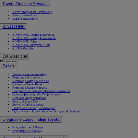
Toyota Financial Services
Kredyt niższych rat Toyota Easy
Kredyt standardowy
Leasing standardowy
KINTO ONE
KINTO ONE Leasing niższych rat
KINTO ONE Leasing konsumencki
KINTO ONE Najem
KINTO ONE Zarządzanie flotą
KINTO Mobility
Dla właścicieli
Dla właścicieli
Serwis
Promocje i sezonowe usługi
Pozostałe oferty serwisu
Rezerwacja wizyty w serwisie
Gwarancja Toyota Relax
Pozostałe Gwarancje Toyoty
Ubezpieczenia i naprawy blacharsko-lakiernicze
Innowacyjne usługi dla Twojej wygody
Bezpłatne Akcje Serwisowe
Serwis Dobrych Cen
Serwis w ASO się opłaca
Dostęp do informacji serwisowych
Wykaz wydanych zaświadczeń o odbytym szkoleniu (pdf)
Oryginalne części i oleje Toyota
Oryginalne części Toyoty
Oryginalne oleje Toyoty