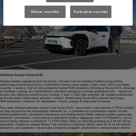
Odrzuć wszystkie
Zaakceptuj wszystkie
Podróż po Europie Toyotą bZ4X
Wyprawa śladami najpiękniejszych tras Austrii i Słowenii była dla Arkadego Fiedlera trzecią podróżą
zrealizowaną za kierownicą Toyoty, a jednocześnie trzecim typem napędu z oferty marki, który miał okazję
sprawdzić w praktyce. Pięć lat temu przemierzył niemal 9500 kilometrów hybrydową Toyotą RAV4, docierając
na Nordkapp i mierząc się z ekstremalnymi warunkami panującymi za kołem podbiegunowym – siarczystym
mrozem oraz całkowitą ciemnością nocy polarnej. Z kolei w 2022 roku sprawdził, jak wygląda podróżowanie
po Europie autem elektrycznym zasilanym wodorem. Bezemisyjną Toyotą Mirai pokonał trasę liczącą
4900 kilometrów z Warszawy do Amsterdamu i Paryża, wracając do kraju przez Szwajcarię.
Tym razem idealnym partnerem wyprawy była Toyota bZ4X. Zastosowana w niej platforma e-TNGA wyróżnia
się dużą sztywnością oraz imponującym rozstawem osi, co przekłada się na przestronne wnętrze i wysoki
komfort podróżowania. Akumulator umieszczony pod podłogą obniża środek ciężkości pojazdu, poprawiając
stabilność i prowadzenie, a także pozwala na pokonanie dystansu sięgającego nawet 514 kilometrów. Litowo-
jonowa bateria trakcyjna o pojemności 71,4 kWh brutto objęta jest fabryczną gwarancją na 8 lat lub 160 tys.
kilometrów. Dodatkowo program Battery Care umożliwia wydłużenie ochrony nawet do 10 lat lub miliona
kilometrów, pod warunkiem wykonywania corocznych przeglądów akumulatora w autoryzowanym serwisie.