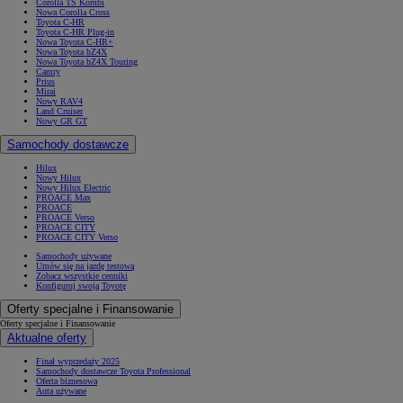
Corolla TS Kombi
Nowa Corolla Cross
Toyota C-HR
Toyota C-HR Plug-in
Nowa Toyota C-HR+
Nowa Toyota bZ4X
Nowa Toyota bZ4X Touring
Camry
Prius
Mirai
Nowy RAV4
Land Cruiser
Nowy GR GT
Samochody dostawcze
Hilux
Nowy Hilux
Nowy Hilux Electric
PROACE Max
PROACE
PROACE Verso
PROACE CITY
PROACE CITY Verso
Samochody używane
Umów się na jazdę testową
Zobacz wszystkie cenniki
Konfiguruj swoją Toyotę
Oferty specjalne i Finansowanie
Oferty specjalne i Finansowanie
Aktualne oferty
Finał wyprzedaży 2025
Samochody dostawcze Toyota Professional
Oferta biznesowa
Auta używane