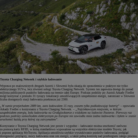
Toyota Charging Network i szybkie ładowanie
Wyprawa po malowniczych drogach Austrii i Słowenii była okazją do sprawdzenia w praktyce nie tylko
elektrycznego SUV-a, lecz również usługi Toyota Charging Network. System ten zapewnia dostęp do ponad
miliona publicznych punktów ładowania na terenie całej Europy. Podczas podróży po Austrii Arkady Fiedler
mógł korzystać z przeszło 31 tysięcy lokalizacji umożliwiających uzupełnienie energii, natomiast w Słowenii
liczba dostępnych stacji ładowania przekracza już 2300.
„W sumie przejechałem 2889 km, auto ładowałem 15 razy, czasem tylko podładowując baterię”
– opowiada
Arkady Fiedler o korzystaniu z Toyota Charging Network. –
„Najciekawszym miejscem, w którym
uzupełniałem energię, była ładowarka na Großglocknerze z widokiem na lodowiec Pasterze. Pierwszy raz
podczas podróży samochodem elektrycznym po Europie nie zawiodła mnie żadna ładowarka i byłem w stanie
uruchomić każdą przy której się zatrzymałem”.
Korzystanie z Toyota Charging Network jest proste i wygodne – ładowanie można uruchomić zarówno
za pomocą karty RFID, w którą standardowo wyposażone są wszystkie elektryczne modele Toyoty, jak
i poprzez aplikację MyToyota. Aplikacja umożliwia szybkie wyszukiwanie punktów ładowania, podgląd
dostępności przyłączy, mocy ładowania oraz cen energii, a także pełną kontrolę nad przebiegiem całego procesu.