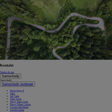
Kontakt
Napisz do nas
Samochody
Samochody
Samochody osobowe
Nowe Aygo X
Yaris
GR Yaris
Yaris Cross
Nowy Yaris Cross
Nowy Urban Cruiser
Corolla Hatchback
Corolla Sedan