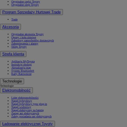
Oryginalne części Toyoty
Oryginalne oleje Toyoty
Program Sprzedaży Hurtowej Trade
Trade
Akcesoria
Oryginalne akcesoria Toyoty
Opony i koła zimowe
Zabudowy samochodów dostawczych
Zabezpieczenia i alarmy
Sklep Toyoty
Strefa klienta
Aplikacja MyToyota
Instrukcje obsługi
Aktualizacja map
System Bluetooth®
Karty Ratownicze
Technologie
Technologie
Elektromobilność
Lider elektromobilności
Napęd hybrydowy
Napęd hybrydowy typu plug-in
Napęd wodorowy
Napęd elektryczny na baterię
Zasięg aut elektrycznych
Zalety posiadania aut elektrycznych
Ładowanie elektrycznej Toyoty