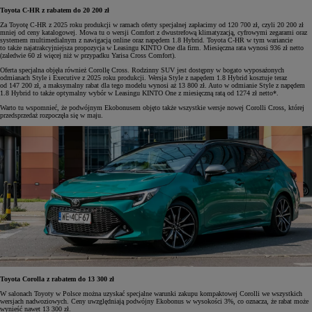
Toyota C-HR z rabatem do 20 200 zł
Za Toyotę C-HR z 2025 roku produkcji w ramach oferty specjalnej zapłacimy od 120 700 zł, czyli 20 200 zł
mniej od ceny katalogowej. Mowa tu o wersji Comfort z dwustrefową klimatyzacją, cyfrowymi zegarami oraz
systemem multimedialnym z nawigacją online oraz napędem 1.8 Hybrid. Toyota C-HR w tym wariancie
to także najatrakcyjniejsza propozycja w Leasingu KINTO One dla firm. Miesięczna rata wynosi 936 zł netto
(zaledwie 60 zł więcej niż w przypadku Yarisa Cross Comfort).
Oferta specjalna objęła również Corollę Cross. Rodzinny SUV jest dostępny w bogato wyposażonych
odmianach Style i Executive z 2025 roku produkcji. Wersja Style z napędem 1.8 Hybrid kosztuje teraz
od 147 200 zł, a maksymalny rabat dla tego modelu wynosi aż 13 800 zł. Auto w odmianie Style z napędem
1.8 Hybrid to także optymalny wybór w Leasingu KINTO One z miesięczną ratą od 1274 zł netto*.
Warto tu wspomnieć, że podwójnym Ekobonusem objęto także wszystkie wersje nowej Corolli Cross, której
przedsprzedaż rozpoczęła się w maju.
Toyota Corolla z rabatem do 13 300 zł
W salonach Toyoty w Polsce można uzyskać specjalne warunki zakupu kompaktowej Corolli we wszystkich
wersjach nadwoziowych. Ceny uwzględniają podwójny Ekobonus w wysokości 3%, co oznacza, że rabat może
wynieść nawet 13 300 zł.