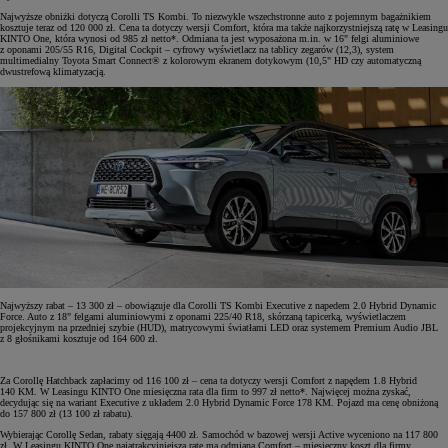
Najwyższe obniżki dotyczą Corolli TS Kombi. To niezwykle wszechstronne auto z pojemnym bagażnikiem
kosztuje teraz od 120 000 zł. Cena ta dotyczy wersji Comfort, która ma także najkorzystniejszą ratę w Leasingu
KINTO One, która wynosi od 985 zł netto*. Odmiana ta jest wyposażona m.in. w 16" felgi aluminiowe
z oponami 205/55 R16, Digital Cockpit – cyfrowy wyświetlacz na tablicy zegarów (12,3), system
multimedialny Toyota Smart Connect® z kolorowym ekranem dotykowym (10,5" HD czy automatyczną
dwustrefową klimatyzacją.
Najwyższy rabat – 13 300 zł – obowiązuje dla Corolli TS Kombi Executive z napedem 2.0 Hybrid Dynamic
Force. Auto z 18" felgami aluminiowymi z oponami 225/40 R18, skórzaną tapicerką, wyświetlaczem
projekcyjnym na przedniej szybie (HUD), matrycowymi światłami LED oraz systemem Premium Audio JBL
z 8 głośnikami kosztuje od 164 600 zł.
Za Corollę Hatchback zapłacimy od 116 100 zł – cena ta dotyczy wersji Comfort z napędem 1.8 Hybrid
140 KM. W Leasingu KINTO One miesięczna rata dla firm to 997 zł netto*. Najwięcej można zyskać,
decydując się na wariant Executive z układem 2.0 Hybrid Dynamic Force 178 KM. Pojazd ma cenę obniżoną
do 157 800 zł (13 100 zł rabatu).
Wybierając Corollę Sedan, rabaty sięgają 4400 zł. Samochód w bazowej wersji Active wyceniono na 117 800
zł. W Leasingu KINTO One najatrakcyjniejszą ratę ma odmiana Comfort – miesięczny koszt dla firmy