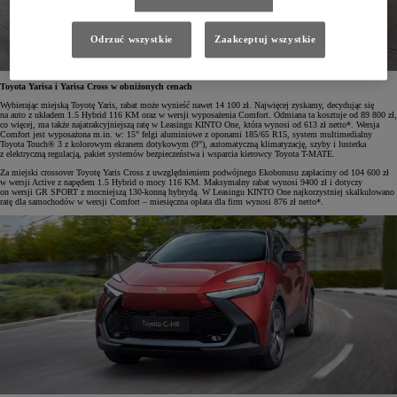
Odrzuć wszystkie
Zaakceptuj wszystkie
Toyota Yarisa i Yarisa Cross w obniżonych cenach
Wybierając miejską Toyotę Yaris, rabat może wynieść nawet 14 100 zł. Najwięcej zyskamy, decydując się
na auto z układem 1.5 Hybrid 116 KM oraz w wersji wyposażenia Comfort. Odmiana ta kosztuje od 89 800 zł,
co więcej, ma także najatrakcyjniejszą ratę w Leasingu KINTO One, która wynosi od 613 zł netto*. Wersja
Comfort jest wyposażona m.in. w: 15" felgi aluminiowe z oponami 185/65 R15, system multimedialny
Toyota Touch® 3 z kolorowym ekranem dotykowym (9"), automatyczną klimatyzację, szyby i lusterka
z elektryczną regulacją, pakiet systemów bezpieczeństwa i wsparcia kierowcy Toyota T-MATE.
Za miejski crossover Toyotę Yaris Cross z uwzględnieniem podwójnego Ekobonusu zapłacimy od 104 600 zł
w wersji Active z napędem 1.5 Hybrid o mocy 116 KM. Maksymalny rabat wynosi 9400 zł i dotyczy
on wersji GR SPORT z mocniejszą 130-konną hybrydą. W Leasingu KINTO One najkorzystniej skalkulowano
ratę dla samochodów w wersji Comfort – miesięczna opłata dla firm wynosi 876 zł netto*.