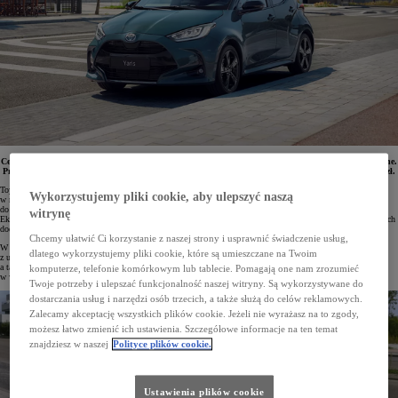
Ceny hybrydowych modeli Toyoty, w tym najpopularniejszych crossoverów i SUV-ów, zostały obniżone.
Promocyjna oferta uwzględnia podwójny Ekobonus w wysokości 3%. Rabaty sięgają ponad 20 tys. zł.
Toyota sprzedaje hybrydy od blisko 30 lat. Wyposażone w hybrydowy układ napędowy auta są dostępne
Wykorzystujemy pliki cookie, aby ulepszyć naszą
w niemal wszystkich rynkowych segmentach. Marka stara się zapewnić jak najszerszy dostęp
do zelektryfikowanych technologii. Klienci, którzy się decydują na zakup hybrydowej Toyoty, otrzymują
witrynę
Ekobonus, który obniża cenę auta, co pozwala na wybór wyższej wersji wyposażenia lub dobranie atrakcyjnych
dodatków.
Chcemy ułatwić Ci korzystanie z naszej strony i usprawnić świadczenie usług,
W salonach Toyoty można obecnie skorzystać ze specjalnej oferty, którą zostały objęte wszystkie modele
dlatego wykorzystujemy pliki cookie, które są umieszczane na Twoim
z układami 1.5 Hybrid, 1.8 Hybrid oraz 2.0 Hybrid Dynamic Force. Samochody miejskie, kompaktowe,
a także crossovery i SUV-y z tymi napędami mają obniżone ceny, które uwzględniają podwójny Ekobonus
komputerze, telefonie komórkowym lub tablecie. Pomagają one nam zrozumieć
w wysokości 3%. Oferta obowiązuje do końca czerwca 2025 roku.
Twoje potrzeby i ulepszać funkcjonalność naszej witryny. Są wykorzystywane do
dostarczania usług i narzędzi osób trzecich, a także służą do celów reklamowych.
Zalecamy akceptację wszystkich plików cookie. Jeżeli nie wyrażasz na to zgody,
możesz łatwo zmienić ich ustawienia. Szczegółowe informacje na ten temat
znajdziesz w naszej
Polityce plików cookie.
Ustawienia plików cookie