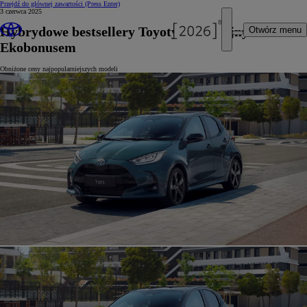
Przejdź do głównej zawartości
(Press Enter)
3 czerwca 2025
Hybrydowe bestsellery Toyoty z podwójnym
Otwórz menu
Ekobonusem
Obniżone ceny najpopularniejszych modeli