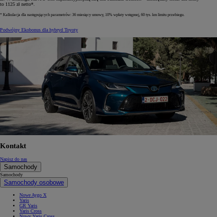
to 1125 zł netto*.
* Kalkulacja dla następujących parametrów: 36 miesięcy umowy, 10% wpłaty wstępnej, 60 tys. km limitu przebiegu.
Podwójny Ekobonus dla hybryd Toyoty
Kontakt
Napisz do nas
Samochody
Samochody
Samochody osobowe
Nowe Aygo X
Yaris
GR Yaris
Yaris Cross
Nowy Yaris Cross