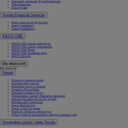
Samochody dostawcze Toyota Professional
Oferta biznesowa
Auta używane
Toyota Financial Services
Kredyt niższych rat Toyota Easy
Kredyt standardowy
Leasing standardowy
KINTO ONE
KINTO ONE Leasing niższych rat
KINTO ONE Leasing konsumencki
KINTO ONE Najem
KINTO ONE Zarządzanie flotą
KINTO Mobility
Dla właścicieli
Dla właścicieli
Serwis
Promocje i sezonowe usługi
Pozostałe oferty serwisu
Rezerwacja wizyty w serwisie
Gwarancja Toyota Relax
Pozostałe Gwarancje Toyoty
Ubezpieczenia i naprawy blacharsko-lakiernicze
Innowacyjne usługi dla Twojej wygody
Bezpłatne Akcje Serwisowe
Serwis Dobrych Cen
Serwis w ASO się opłaca
Dostęp do informacji serwisowych
Wykaz wydanych zaświadczeń o odbytym szkoleniu (pdf)
Oryginalne części i oleje Toyota