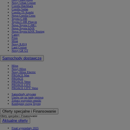
Nowy Urban Cruiser
Corolla Hatchback
Corolla Sedan
Corolla TS Kombi
Nowa Corolla Cross
Toyota C-HR
Toyota C-HR Plug-in
Nowa Toyota C-HR+
Nowa Toyota bZ4X
Nowa Toyota bZ4X Touring
Camry
Prius
Mirai
Nowy RAV4
Land Cruiser
Nowy GR GT
Samochody dostawcze
Hilux
Nowy Hilux
Nowy Hilux Electric
PROACE Max
PROACE
PROACE Verso
PROACE CITY
PROACE CITY Verso
Samochody używane
Umów się na jazdę testową
Zobacz wszystkie cenniki
Konfiguruj swoją Toyotę
Oferty specjalne i Finansowanie
Oferty specjalne i Finansowanie
Aktualne oferty
Finał wyprzedaży 2025