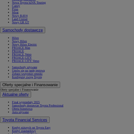
Nowa Toyota bZ4X Touring
Camry
Prius
Mirai
Nowy RAV4
Land Cruiser
Nowy GR GT
Samochody dostawcze
Hilux
Nowy Hilux
Nowy Hilux Electric
PROACE Max
PROACE
PROACE Verso
PROACE CITY
PROACE CITY Verso
Samochody używane
Umów się na jazdę testową
Zobacz wszystkie cenniki
Konfiguruj swoją Toyotę
Oferty specjalne i Finansowanie
Oferty specjalne i Finansowanie
Aktualne oferty
Finał wyprzedaży 2025
Samochody dostawcze Toyota Professional
Oferta biznesowa
Auta używane
Toyota Financial Services
Kredyt niższych rat Toyota Easy
Kredyt standardowy