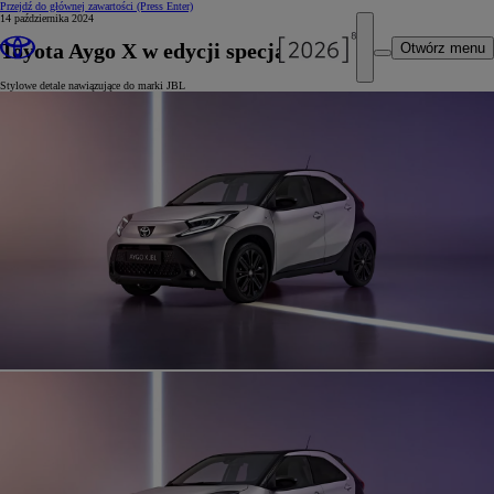
Przejdź do głównej zawartości
(Press Enter)
14 października 2024
Toyota Aygo X w edycji specjalnej JBL
Otwórz menu
Stylowe detale nawiązujące do marki JBL