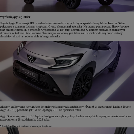
Wyróżniający się lakier
Toyota Aygo X w wersji JBL ma dwukolorowe nadwozie, w którym spektakularny lakier Jasmine Silver
połączono z czarnym dachem, słupkami C oraz elementami zderzaka. Na czarno pomalowano listwy boczne
oraz przednie błotniki. Samochód wyposażono w 18" felgi aluminiowe w kolorze czarnym z delikatnym
akcentem w kolorze Dark Jasmine. Ten motyw widoczny jest także na listwach w dolnej części osłony
chłodnicy, drzwi, a także na dole tylnego zderzaka.
Akcenty stylistyczne nawiązujące do malowania nadwozia znajdziemy również w przestronnej kabinie Toyoty
Aygo X JBL, podobnie jak i duże logotypy JBL na oparciach foteli.
Aygo X w nowej wersji JBL będzie dostępna na wybranych rynkach europejskich, a przyjmowanie zamówień
rozpocznie się 28 października 2024 roku.
* Apple CarPlay jest znakiem towarowym Apple Inc.