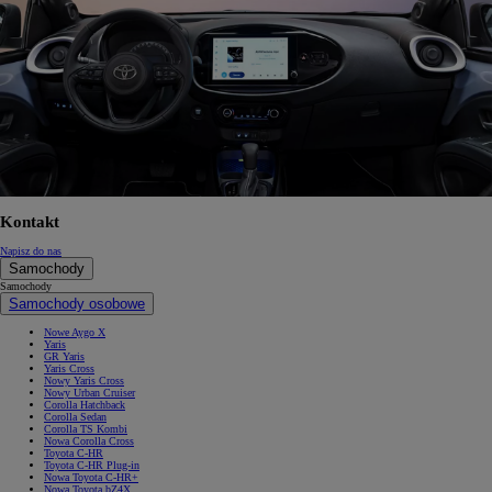
Kontakt
Napisz do nas
Samochody
Samochody
Samochody osobowe
Nowe Aygo X
Yaris
GR Yaris
Yaris Cross
Nowy Yaris Cross
Nowy Urban Cruiser
Corolla Hatchback
Corolla Sedan
Corolla TS Kombi
Nowa Corolla Cross
Toyota C-HR
Toyota C-HR Plug-in
Nowa Toyota C-HR+
Nowa Toyota bZ4X