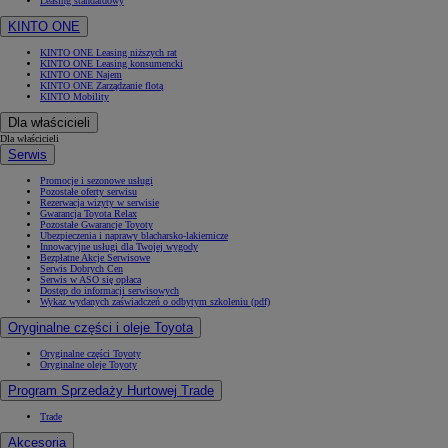
Leasing standardowy
KINTO ONE
KINTO ONE Leasing niższych rat
KINTO ONE Leasing konsumencki
KINTO ONE Najem
KINTO ONE Zarządzanie flotą
KINTO Mobility
Dla właścicieli
Dla właścicieli
Serwis
Promocje i sezonowe usługi
Pozostałe oferty serwisu
Rezerwacja wizyty w serwisie
Gwarancja Toyota Relax
Pozostałe Gwarancje Toyoty
Ubezpieczenia i naprawy blacharsko-lakiernicze
Innowacyjne usługi dla Twojej wygody
Bezpłatne Akcje Serwisowe
Serwis Dobrych Cen
Serwis w ASO się opłaca
Dostęp do informacji serwisowych
Wykaz wydanych zaświadczeń o odbytym szkoleniu (pdf)
Oryginalne części i oleje Toyota
Oryginalne części Toyoty
Oryginalne oleje Toyoty
Program Sprzedaży Hurtowej Trade
Trade
Akcesoria