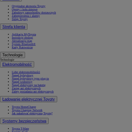
Oryginalne akcesoria Toyoty
Opony i koła zimowe
Zabudowy samochodów dostawczych
Zabezpieczenia i alarmy
Sklep Toyoty
Strefa klienta
Aplikacja MyToyota
Instrukcje obsługi
Aktualizacja map
System Bluetooth®
Karty Ratownicze
Technologie
Technologie
Elektromobilność
Lider elektromobilności
Napęd hybrydowy
Napęd hybrydowy typu plug-in
Napęd wodorowy
Napęd elektryczny na baterię
Zasięg aut elektrycznych
Zalety posiadania aut elektrycznych
Ładowanie elektrycznej Toyoty
Toyota HomeCharge
Toyota Charging Network
Jak naładować elektryczną Toyotę?
Systemy bezpieczeństwa
Toyota T-Mate
System eCall