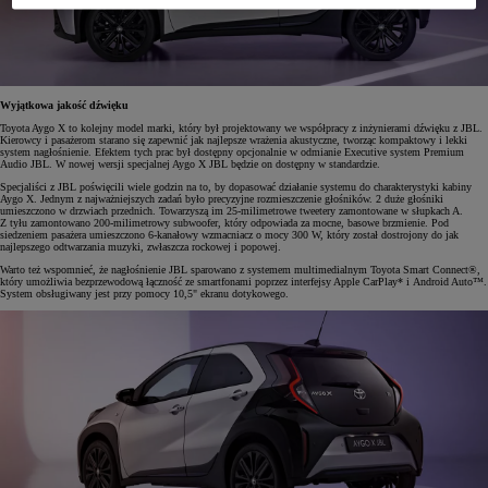
Wyjątkowa jakość dźwięku
Toyota Aygo X to kolejny model marki, który był projektowany we współpracy z inżynierami dźwięku z JBL.
Kierowcy i pasażerom starano się zapewnić jak najlepsze wrażenia akustyczne, tworząc kompaktowy i lekki
system nagłośnienie. Efektem tych prac był dostępny opcjonalnie w odmianie Executive system Premium
Audio JBL. W nowej wersji specjalnej Aygo X JBL będzie on dostępny w standardzie.
Specjaliści z JBL poświęcili wiele godzin na to, by dopasować działanie systemu do charakterystyki kabiny
Aygo X. Jednym z najważniejszych zadań było precyzyjne rozmieszczenie głośników. 2 duże głośniki
umieszczono w drzwiach przednich. Towarzyszą im 25-milimetrowe tweetery zamontowane w słupkach A.
Z tyłu zamontowano 200-milimetrowy subwoofer, który odpowiada za mocne, basowe brzmienie. Pod
siedzeniem pasażera umieszczono 6-kanałowy wzmacniacz o mocy 300 W, który został dostrojony do jak
najlepszego odtwarzania muzyki, zwłaszcza rockowej i popowej.
Warto też wspomnieć, że nagłośnienie JBL sparowano z systemem multimedialnym Toyota Smart Connect®,
który umożliwia bezprzewodową łączność ze smartfonami poprzez interfejsy Apple CarPlay* i Android Auto™.
System obsługiwany jest przy pomocy 10,5" ekranu dotykowego.