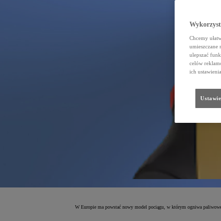
Wykorzystu
Chcemy ułatwi
umieszczane 
ulepszać funk
celów reklamo
ich ustawieni
Ustawie
W Europie ma powstać nowy model pociągu, w którym ogniwa paliwowe To