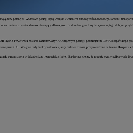
ia mają duży potencjał. Wodorowe pociągi będą ważnym elementem budowy zrównoważonego systemu transport
tyka na trudności, wodór stanowi obiecującą alternatywę. Trudno dostępne trasy kolejowe są tego dobrym prz
l Cell Hybrid Power Pack zostanie zamontowany w elektrycznym pociągu podmiejskim CIVIA hiszpańskiego pro
e przez CAF. Wstępne testy funkcjonalności i jazdy testowe zostaną przeprowadzone na terenie Hiszpanii i
ania ogromną rolę w dekarbonizacji europejskiej kolei. Bardzo nas cieszy, że moduły ogniw paliwowych Toyoty