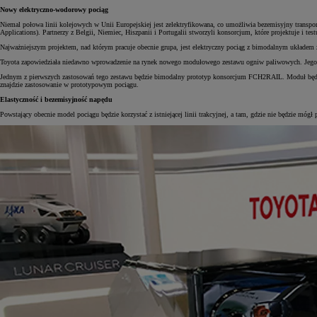
Nowy elektryczno-wodorowy pociąg
Niemal połowa linii kolejowych w Unii Europejskiej jest zelektryfikowana, co umożliwia bezemisyjny trans
Applications). Partnerzy z Belgii, Niemiec, Hiszpanii i Portugalii stworzyli konsorcjum, które projektuje i te
Najważniejszym projektem, nad którym pracuje obecnie grupa, jest elektryczny pociąg z bimodalnym układem zasi
Toyota zapowiedziała niedawno wprowadzenie na rynek nowego modułowego zestawu ogniw paliwowych. Jego sprz
Jednym z pierwszych zastosowań tego zestawu będzie bimodalny prototyp konsorcjum FCH2RAIL. Moduł będzi
znajdzie zastosowanie w prototypowym pociągu.
Elastyczność i bezemisyjność napędu
Powstający obecnie model pociągu będzie korzystać z istniejącej linii trakcyjnej, a tam, gdzie nie będzie móg