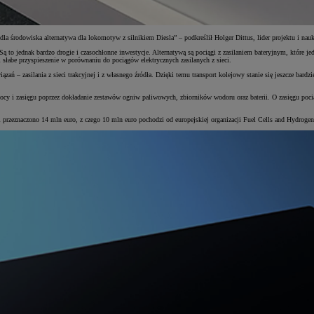
la środowiska alternatywa dla lokomotyw z silnikiem Diesla” – podkreślił Holger Dittus, lider projektu i na
ą to jednak bardzo drogie i czasochłonne inwestycje. Alternatywą są pociągi z zasilaniem bateryjnym, które je
słabe przyspieszenie w porównaniu do pociągów elektrycznych zasilanych z sieci.
ań – zasilania z sieci trakcyjnej i z własnego źródła. Dzięki temu transport kolejowy stanie się jeszcze bard
 i zasięgu poprzez dokładanie zestawów ogniw paliwowych, zbiorników wodoru oraz baterii. O zasięgu pociągu
cel przeznaczono 14 mln euro, z czego 10 mln euro pochodzi od europejskiej organizacji Fuel Cells and Hydrog