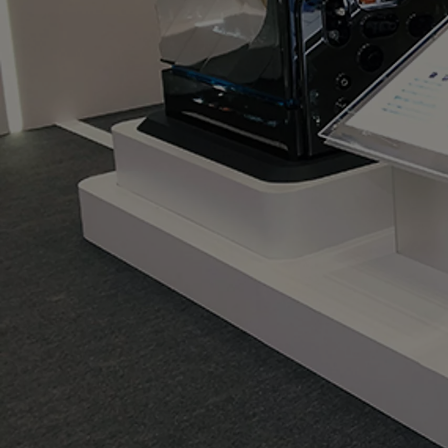
Od
81 900 zł
Yaris Cross
HYBRID