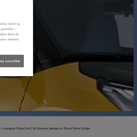
okie, które są
potrzeby i
także służą do
łatwo zmienić
uj wszystkie
 zintegruje Firma Fuel Cell Business należąca do Toyota Motor Europe.