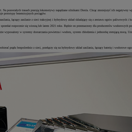
port. Na pozostałych trasach pracują lokomotywy napędzane silnikami Diesla. Chcąc zmniejszyć ich negatywn
stuje prototypy bezemisyjnych pociągów.
lania, łączący zasilanie z sieci trakcyjnej i hybrydowy układ składający się z zestawu ogniw paliwowych i bat
edaż rozpocznie się wiosną lub latem 2021 roku. Będzie on przeznaczony dla producentów wodorowych pojazdów
e wyposażony w systemy dostarczania powietrza i wodoru, system chłodzenia i jednostkę sterującą mocą. U
ł pobierać prądu bezpośrednio z sieci, przełączy się na hybrydowy układ zasilania, łączący baterię i wodorowe 