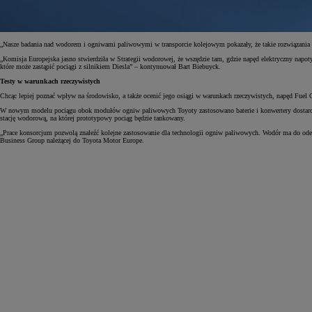
„Nasze badania nad wodorem i ogniwami paliwowymi w transporcie kolejowym pokazały, że takie rozwiązan
„Komisja Europejska jasno stwierdziła w Strategii wodorowej, że wszędzie tam, gdzie napęd elektryczny napo
które może zastąpić pociągi z silnikiem Diesla” – kontynuował Bart Biebuyck.
Testy w warunkach rzeczywistych
Chcąc lepiej poznać wpływ na środowisko, a także ocenić jego osiągi w warunkach rzeczywistych, napęd Fue
W nowym modelu pociągu obok modułów ogniw paliwowych Toyoty zastosowano baterie i konwertery dostarczon
stację wodorową, na której prototypowy pociąg będzie tankowany.
„Prace konsorcjum pozwolą znaleźć kolejne zastosowanie dla technologii ogniw paliwowych. Wodór ma do odegr
Business Group należącej do Toyota Motor Europe.