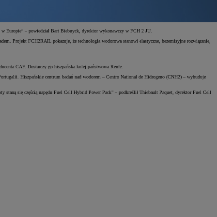
u w Europie” – powiedział Bart Biebuyck, dyrektor wykonawczy w FCH 2 JU.
ykładem. Projekt FCH2RAIL pokazuje, że technologia wodorowa stanowi elastyczne, bezemisyjne rozwiązanie,
ducenta CAF. Dostarczy go hiszpańska kolej państwowa Renfe.
 Portugalii. Hiszpańskie centrum badań nad wodorem – Centro National de Hidrogeno (CNH2) – wybuduje
 staną się częścią napędu Fuel Cell Hybrid Power Pack” – podkreślił Thiebault Paquet, dyrektor Fuel Cell