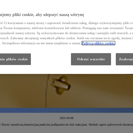
jemy pliki cookie, aby ulepszyć naszą witrynę
ć Ci korzystanie z naszej strony i usprawnić świadczenie usług, dlatego wykorzystujemy pliki co
na Twoim komputerze, telefonie komórkowym lub tablecie. Pomagają one nam zrozumieć Twoje 
cjonalność naszej witryny. Są wykorzystywane do dostarczania usług i narzędzi osób trzecich, a 
wych. Zalecamy akceptację wszystkich plików cookie. Jeżeli nie wyrażasz na to zgody, możesz 
a. Szczegółowe informacje na ten temat znajdziesz w naszej
Polityce plików cookie.
nia plików cookie
Odrzuć wszystkie
Zaakcept
2021-04-08
yoty umożliwią bezemisyjną jazdę bez podłączenia do linii trakcyjnej. Moduły ogniw paliwowych dostarczy i