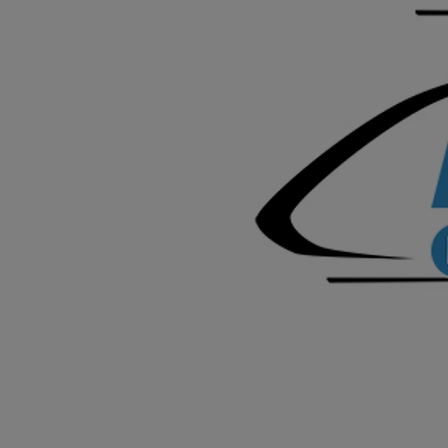
Od
105 300 zł
Corolla Hatchback
HYBRID