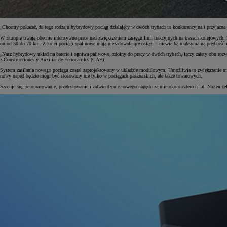
„Chcemy pokazać, że tego rodzaju hybrydowy pociąg działający w dwóch trybach to konkurencyjna i przyjazna d
W Europie trwają obecnie intensywne prace nad zwiększeniem zasięgu linii trakcyjnych na trasach kolejowych. S
on od 30 do 70 km. Z kolei pociągi spalinowe mają niezadowalające osiągi – niewielką maksymalną prędkość i 
„Nasz hybrydowy układ na baterie i ogniwa paliwowe, zdolny do pracy w dwóch trybach, łączy zalety obu rozwiąz
z Construcciones y Auxiliar de Ferrocarriles (CAF).
System zasilania nowego pociągu został zaprojektowany w układzie modułowym. Umożliwia to zwiększanie mocy
nowy napęd będzie mógł być stosowany nie tylko w pociągach pasażerskich, ale także towarowych.
Szacuje się, że opracowanie, przetestowanie i zatwierdzenie nowego napędu zajmie około czterech lat. Na ten 