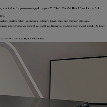
y wpływ na środowisko, powołano europejski program FCH2RAIL (Fuel Cell Hybrid Power Pack for Rail
erii.
 i urządzeń, takich jak ciężarówki, autobusy, pociągi, statki oraz generatory stacjonarne.
rządzenie będzie dysponować mocą 60 kW lub 80 kW. Na razie nie wiadomo, który wariant modułu FC Toyoty
ogniwa paliwowe (Fuel Cell Hybrid Power Pack).