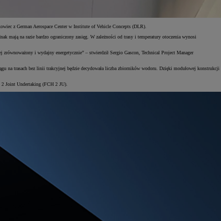
ukowiec z German Aerospace Center w Institute of Vehicle Concepts (DLR).
dnak mają na razie bardzo ograniczony zasięg. W zależności od trasy i temperatury otoczenia wynosi
ziej zrównoważony i wydajny energetycznie” – stwierdził Sergio Gascon, Technical Project Manager
 na trasach bez linii trakcyjnej będzie decydowała liczba zbiorników wodoru. Dzięki modułowej konstrukcji
en 2 Joint Undertaking (FCH 2 JU).