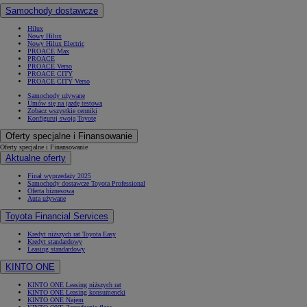
Samochody dostawcze
Hilux
Nowy Hilux
Nowy Hilux Electric
PROACE Max
PROACE
PROACE Verso
PROACE CITY
PROACE CITY Verso
Samochody używane
Umów się na jazdę testową
Zobacz wszystkie cenniki
Konfiguruj swoją Toyotę
Oferty specjalne i Finansowanie
Oferty specjalne i Finansowanie
Aktualne oferty
Finał wyprzedaży 2025
Samochody dostawcze Toyota Professional
Oferta biznesowa
Auta używane
Toyota Financial Services
Kredyt niższych rat Toyota Easy
Kredyt standardowy
Leasing standardowy
KINTO ONE
KINTO ONE Leasing niższych rat
KINTO ONE Leasing konsumencki
KINTO ONE Najem