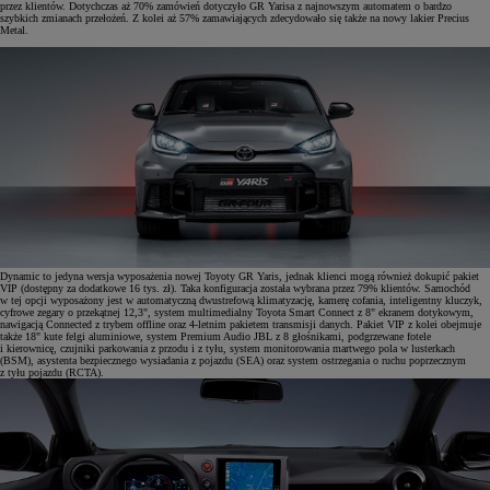
przez klientów. Dotychczas aż 70% zamówień dotyczyło GR Yarisa z najnowszym automatem o bardzo
szybkich zmianach przełożeń. Z kolei aż 57% zamawiających zdecydowało się także na nowy lakier Precius
Metal.
Dynamic to jedyna wersja wyposażenia nowej Toyoty GR Yaris, jednak klienci mogą również dokupić pakiet
VIP (dostępny za dodatkowe 16 tys. zł). Taka konfiguracja została wybrana przez 79% klientów. Samochód
w tej opcji wyposażony jest w automatyczną dwustrefową klimatyzację, kamerę cofania, inteligentny kluczyk,
cyfrowe zegary o przekątnej 12,3", system multimedialny Toyota Smart Connect z 8" ekranem dotykowym,
nawigacją Connected z trybem offline oraz 4-letnim pakietem transmisji danych. Pakiet VIP z kolei obejmuje
także 18" kute felgi aluminiowe, system Premium Audio JBL z 8 głośnikami, podgrzewane fotele
i kierownicę, czujniki parkowania z przodu i z tyłu, system monitorowania martwego pola w lusterkach
(BSM), asystenta bezpiecznego wysiadania z pojazdu (SEA) oraz system ostrzegania o ruchu poprzecznym
z tyłu pojazdu (RCTA).