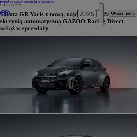
Przejdź do głównej zawartości
(Press Enter)
15 kwietnia 2024
Toyota GR Yaris z nową, najchętniej wybieraną
Otwórz menu
skrzynią automatyczną GAZOO Racing Direct
wciąż w sprzedaży