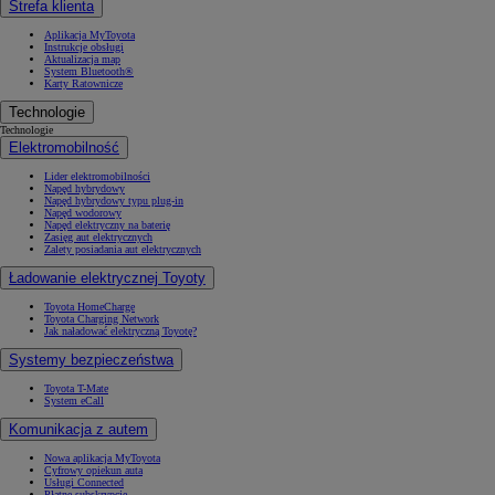
Strefa klienta
Aplikacja MyToyota
Instrukcje obsługi
Aktualizacja map
System Bluetooth®
Karty Ratownicze
Technologie
Technologie
Elektromobilność
Lider elektromobilności
Napęd hybrydowy
Napęd hybrydowy typu plug-in
Napęd wodorowy
Napęd elektryczny na baterię
Zasięg aut elektrycznych
Zalety posiadania aut elektrycznych
Ładowanie elektrycznej Toyoty
Toyota HomeCharge
Toyota Charging Network
Jak naładować elektryczną Toyotę?
Systemy bezpieczeństwa
Toyota T-Mate
System eCall
Komunikacja z autem
Nowa aplikacja MyToyota
Cyfrowy opiekun auta
Usługi Connected
Płatne subskrypcje