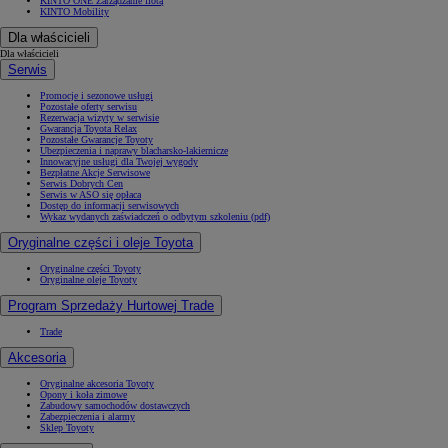
KINTO ONE Zarządzanie flotą
KINTO Mobility
Dla właścicieli
Dla właścicieli
Serwis
Promocje i sezonowe usługi
Pozostałe oferty serwisu
Rezerwacja wizyty w serwisie
Gwarancja Toyota Relax
Pozostałe Gwarancje Toyoty
Ubezpieczenia i naprawy blacharsko-lakiernicze
Innowacyjne usługi dla Twojej wygody
Bezpłatne Akcje Serwisowe
Serwis Dobrych Cen
Serwis w ASO się opłaca
Dostęp do informacji serwisowych
Wykaz wydanych zaświadczeń o odbytym szkoleniu (pdf)
Oryginalne części i oleje Toyota
Oryginalne części Toyoty
Oryginalne oleje Toyoty
Program Sprzedaży Hurtowej Trade
Trade
Akcesoria
Oryginalne akcesoria Toyoty
Opony i koła zimowe
Zabudowy samochodów dostawczych
Zabezpieczenia i alarmy
Sklep Toyoty