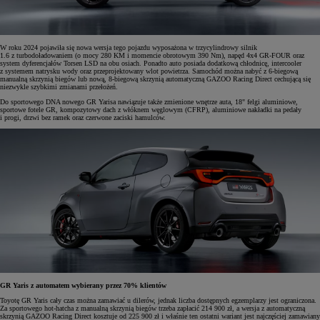
W roku 2024 pojawiła się nowa wersja tego pojazdu wyposażona w trzycylindrowy silnik
1.6 z turbodoładowaniem (o mocy 280 KM i momencie obrotowym 390 Nm), napęd 4x4 GR-FOUR oraz
system dyferencjałów Torsen LSD na obu osiach. Ponadto auto posiada dodatkową chłodnicę, intercooler
z systemem natrysku wody oraz przeprojektowany wlot powietrza. Samochód można nabyć z 6-biegową
manualną skrzynią biegów lub nową, 8-biegową skrzynią automatyczną GAZOO Racing Direct cechującą się
niezwykle szybkimi zmianami przełożeń.
Do sportowego DNA nowego GR Yarisa nawiązuje także zmienione wnętrze auta, 18" felgi aluminiowe,
sportowe fotele GR, kompozytowy dach z włóknem węglowym (CFRP), aluminiowe nakładki na pedały
i progi, drzwi bez ramek oraz czerwone zaciski hamulców.
GR Yaris z automatem wybierany przez 70% klientów
Toyotę GR Yaris cały czas można zamawiać u dilerów, jednak liczba dostępnych egzemplarzy jest ograniczona.
Za sportowego hot-hatcha z manualną skrzynią biegów trzeba zapłacić 214 900 zł, a wersja z automatyczną
skrzynią GAZOO Racing Direct kosztuje od 225 900 zł i właśnie ten ostatni wariant jest najczęściej zamawiany