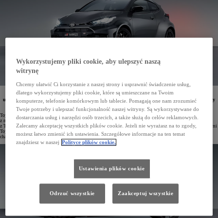
Wykorzystujemy pliki cookie, aby ulepszyć naszą
witrynę
Chcemy ułatwić Ci korzystanie z naszej strony i usprawnić świadczenie usług,
dlatego wykorzystujemy pliki cookie, które są umieszczane na Twoim
Nowa Toyota GR Yaris z mocniejszym silnikiem 280 KM, napędem na cztery koła GR-FOUR oraz
ulepszonym zawieszeniem jest cały czas dostępna od 214 900 zł. Największym zainteresowaniem cieszy
komputerze, telefonie komórkowym lub tablecie. Pomagają one nam zrozumieć
się hot-hatch w wersji z nową 8-biegową skrzynią automatyczną GAZOO Racing Direct.
Twoje potrzeby i ulepszać funkcjonalność naszej witryny. Są wykorzystywane do
Toyota GR Yaris szybko zdobyła miano kultowego hot-hatcha i jest postrzegana przez klientów jako jeden
dostarczania usług i narzędzi osób trzecich, a także służą do celów reklamowych.
z najlepszych modeli sportowych w historii marki. Pojazd został stworzony przez zespół inżynierów
Zalecamy akceptację wszystkich plików cookie. Jeżeli nie wyrażasz na to zgody,
z TOYOTA GAZOO Racing, którzy współpracowali z doświadczonymi kierowcami rajdowymi i wyścigowymi
Toyoty podczas procesu projektowania i testowania. W efekcie powstało niezrównane auto o sportowym
możesz łatwo zmienić ich ustawienia. Szczegółowe informacje na ten temat
charakterze.
znajdziesz w naszej
Polityce plików cookie.
Ustawienia plików cookie
Odrzuć wszystkie
Zaakceptuj wszystkie