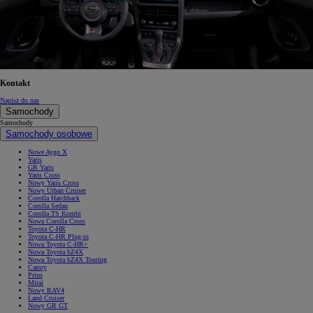
Kontakt
Napisz do nas
Samochody
Samochody
Samochody osobowe
Nowe Aygo X
Yaris
GR Yaris
Yaris Cross
Nowy Yaris Cross
Nowy Urban Cruiser
Corolla Hatchback
Corolla Sedan
Corolla TS Kombi
Nowa Corolla Cross
Toyota C-HR
Toyota C-HR Plug-in
Nowa Toyota C-HR+
Nowa Toyota bZ4X
Nowa Toyota bZ4X Touring
Camry
Prius
Mirai
Nowy RAV4
Land Cruiser
Nowy GR GT