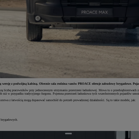
wersję z podwójną kabiną. Obecnie cała rodzina vanów PROACE oferuje zabudowy brygadowe. Pojazd
szą liczbę pracowników przy jednoczesnym utrzymaniu przestrzeni ładunkowej. Mowa tu o przedsiębiorstwach z b
osób niż w przypadku tradycyjnego furgonu. Pojemna przestrzeń ładunkowa tych wszechstronnych pojazdów umożli
orstwa z łatwością mogą dopasować samochód do potrzeb prowadzonej działalności. Są to takie modele, jak:
 brygadowych.