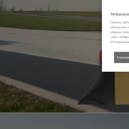
Wykorzystu
Chcemy ułatwi
umieszczane 
ulepszać funk
celów reklamo
ich ustawieni
Ustawie