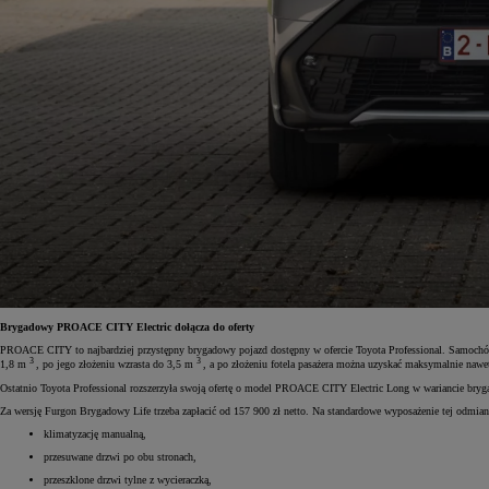
Brygadowy PROACE CITY Electric dołącza do oferty
PROACE CITY to najbardziej przystępny brygadowy pojazd dostępny w ofercie Toyota Professional. Samochó
3
3
1,8 m
, po jego złożeniu wzrasta do 3,5 m
, a po złożeniu fotela pasażera można uzyskać maksymalnie nawe
Ostatnio Toyota Professional rozszerzyła swoją ofertę o model PROACE CITY Electric Long w wariancie bry
Za wersję Furgon Brygadowy Life trzeba zapłacić od 157 900 zł netto. Na standardowe wyposażenie tej odmiany
klimatyzację manualną,
przesuwane drzwi po obu stronach,
przeszklone drzwi tylne z wycieraczką,