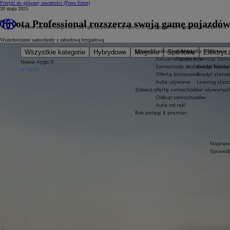
Przejdź do głównej zawartości
(Press Enter)
20 maja 2025
Toyota Professional rozszerza swoją gamę pojazdów
Nowe samochody
Auta od ręki
Używane od ręki
Oferty specjalne
Finansowanie
Serwis i
Wszechstronne samochody z zabudową brygadową
Sprawdź aktualne oferty
Oferta dla firm
Serwis
Wszystkie kategorie
Hybrydowe
Miejskie
Sportowe
Elektryc
Aktualne promocje
Toyota Financial Serv
Nowe Aygo X
Samochody dostawcze Toyota 
Kredyt niższy
HYBRID
Oferta biznesowa
Kredyt stand
Auta używane
Leasing stan
Zobacz ofertę samochodów używanyc
Odkup samochodów
Auta od ręki
Rok potęgi 8 premier
Naprawy
Sprawdź