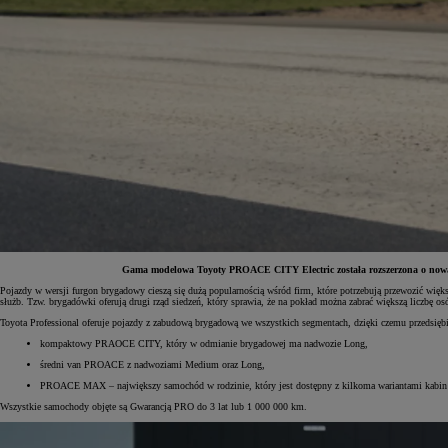
Gama modelowa Toyoty PROACE CITY Electric została rozszerzona o nową 
Pojazdy w wersji furgon brygadowy cieszą się dużą popularnością wśród firm, które potrzebują przewozić więk
służb. Tzw. brygadówki oferują drugi rząd siedzeń, który sprawia, że na pokład można zabrać większą liczbę 
Od
81 900 zł
Toyota Professional oferuje pojazdy z zabudową brygadową we wszystkich segmentach, dzięki czemu przedsiębi
Yaris Cross
kompaktowy PRAOCE CITY, który w odmianie brygadowej ma nadwozie Long,
HYBRID
średni van PROACE z nadwoziami Medium oraz Long,
PROACE MAX – największy samochód w rodzinie, który jest dostępny z kilkoma wariantami kabin
Wszystkie samochody objęte są Gwarancją PRO do 3 lat lub 1 000 000 km.