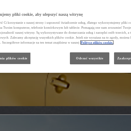
jemy pliki cookie, aby ulepszyć naszą witrynę
ć Ci korzystanie z naszej strony i usprawnić świadczenie usług, dlatego wykorzystujemy pliki co
na Twoim komputerze, telefonie komórkowym lub tablecie. Pomagają one nam zrozumieć Twoje 
cjonalność naszej witryny. Są wykorzystywane do dostarczania usług i narzędzi osób trzecich, a 
wych. Zalecamy akceptację wszystkich plików cookie. Jeżeli nie wyrażasz na to zgody, możesz 
a. Szczegółowe informacje na ten temat znajdziesz w naszej
Polityce plików cookie.
nia plików cookie
Odrzuć wszystkie
Zaakcept