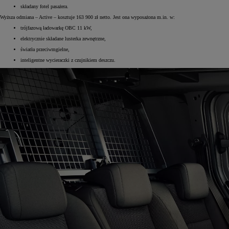
składany fotel pasażera.
Wyższa odmiana – Active – kosztuje 163 900 zł netto. Jest ona wyposażona m.in. w:
trójfazową ładowarkę OBC 11 kW,
elektrycznie składane lusterka zewnętrzne,
światła przeciwmgielne,
inteligentne wycieraczki z czujnikiem deszczu.