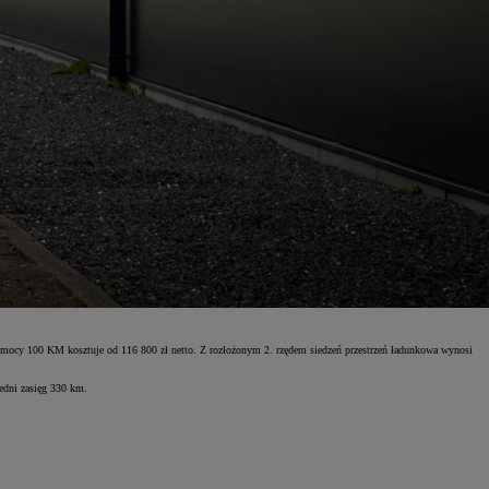
ocy 100 KM kosztuje od 116 800 zł netto. Z rozłożonym 2. rzędem siedzeń przestrzeń ładunkowa wynosi
edni zasięg 330 km.