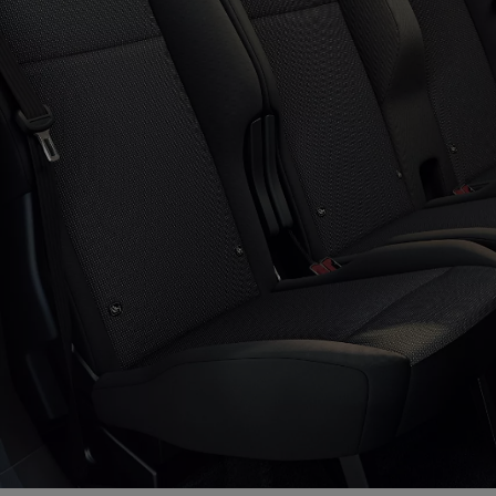
Od
105 300 zł
Corolla Hatchback
HYBRID