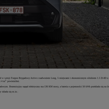
d w wersji Furgon Brygadowy Active z nadwoziem Long, 5 miejscami i ekonomicznym silnikiem 1.5 D-4D o m
3
t 4 m
powierzchni.
gadowym. Bezemisyjny napęd elektryczny ma 136 KM mocy, a bateria o pojemności 50 kWh przekłada się na śr
 składa się m.in.: