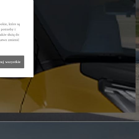
okie, które są
potrzeby i
także służą do
łatwo zmienić
uj wszystkie