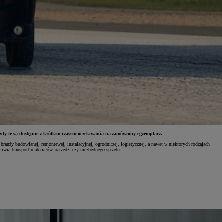
y te są dostępne z krótkim czasem oczekiwania na zamówiony egzemplarz.
ranży budowlanej, remontowej, instalacyjnej, ogrodniczej, logistycznej, a nawet w niektórych rodzajach
wia transport materiałów, narzędzi czy niezbędnego sprzętu.