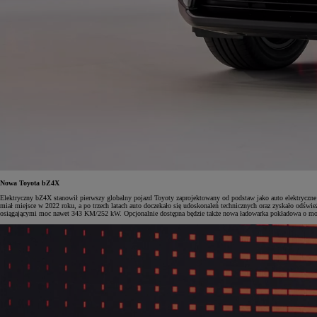
Nowa Toyota bZ4X
Elektryczny bZ4X stanowił pierwszy globalny pojazd Toyoty zaprojektowany od podstaw jako auto elektrycz
miał miejsce w 2022 roku, a po trzech latach auto doczekało się udoskonaleń technicznych oraz zyskało od
osiągającymi moc nawet 343 KM/252 kW. Opcjonalnie dostępna będzie także nowa ładowarka pokładowa o mocy