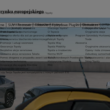
 rynku europejskiego
 akcesoria
Toyota Kowale
Kontakt
Świat Toyoty
Polityka prywatności firmy Carter Chodzeń
Świat Toyoty
Oryginalne części i oleje Toy
Oferta dla osób z niep
KINTO
zne
SUV i Terenowe
Rodzinne
Hybrydowe Plug-in
Dostawcze
ices
Rezerwacja wizyty w serwisie
Kontakt i dojazd
Dlaczego Toyota?
Ekobonus dla hybryd To
Oryginalne części
Professional
ch rat Toyota Easy
Oferta serwisu mechanicznego
O Toyocie
Oryginalne oleje
ardowy
Specjalna oferta dla aut po gwarancji podstawowej
Toyota w Europie
Program Sprzedaży Hurtowej
dardowy
Oferta serwisu blacharsko-lakierniczego
Fabryki Toyoty
Trade
h
Promocje i usługi sezonowe
Toyota Way
Akcesoria
Gwarancje Toyoty
Toyota Mobility
Oryginalne akcesoria
Bezpłatne akcje serwisowe
Toyota a środowisko
Opony i koła zimowe
Globalna akcja serwisowa Takata
Norma WLTP
Zabudowy samochod
Pomoc drogowa w przypadku awarii lub kolizji
Klub Rekordowych Przebiegów Toyoty
Zabezpieczenia i al
Informacje techniczne
Historyczne Modele
Sklep Toyoty
Innowacje dla wygody Klientów
FAQ
 blacharsko-lakiernicze
 czy Twoja Toyota jest kompatybilna z nowym paliwem E10