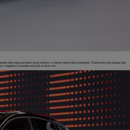
 ułatwiają poruszanie się po mieście, a wnętrze oferuje dużo przestrzeni. Przesuwana tylna kanapa daje
e z napędem na przednie koła lub na dwie osie.