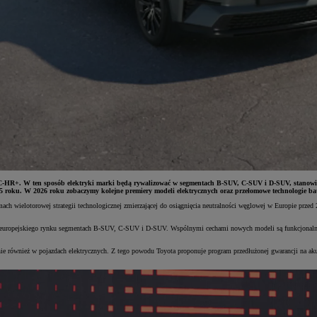
-HR+. W ten sposób elektryki marki będą rywalizować w segmentach B-SUV, C-SUV i D-SUV, stanowiąc k
5 roku. W 2026 roku zobaczymy kolejne premiery modeli elektrycznych oraz przełomowe technologie bat
amach wielotorowej strategii technologicznej zmierzającej do osiągnięcia neutralności węglowej w Europie pr
europejskiego rynku segmentach B-SUV, C-SUV i D-SUV. Wspólnymi cechami nowych modeli są funkcjonalność
nie również w pojazdach elektrycznych. Z tego powodu Toyota proponuje program przedłużonej gwarancji na ak