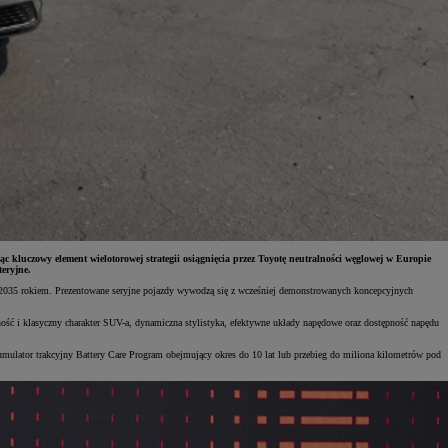
luczowy element wielotorowej strategii osiągnięcia przez Toyotę neutralności węglowej w Europie
eryjne.
zed 2035 rokiem. Prezentowane seryjne pojazdy wywodzą się z wcześniej demonstrowanych koncepcyjnych
 i klasyczny charakter SUV-a, dynamiczna stylistyka, efektywne układy napędowe oraz dostępność napędu
umulator trakcyjny Battery Care Program obejmujący okres do 10 lat lub przebieg do miliona kilometrów pod