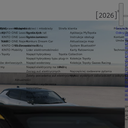
oty
ełnosprawnościami
 ONE
Aktualności
Kluby dla dzieci i młodzieży
Strefa klienta
Praca w T
Świętuje
yoty
KINTO ONE Leasing niższych rat
Toyota Kids
Aplikacja MyToyota
Odkryj 3
D
Ak
KINTO ONE Leasing konsumencki
Toyota Juniors
Instrukcje obsługi
Kontakt
pr
Umów się
 Trade
KINTO ONE Najem
Konkurs Dream Car
Aktualizacja map
Sk
Ce
KINTO ONE Zarządzanie flotą
Elektromobilność
System Bluetooth®
Sa
ws
KINTO Mobility
Lider elektromobilności
Karty Ratownicze
Technolog
mo
 Toyoty
Napęd hybrydowy
Toyota Collection
I
S
Napęd hybrydowy typu plug-in
Kolekcje Toyoty
T
do
ów dostawczych
Napęd wodorowy
Kolekcje Toyoty Gazoo Racing
M
To
army
Napęd elektryczny na baterię
FAQ
S
Pr
Zasięg aut elektrycznych
Najczęściej zadawane pytania
C
Of
Zalety posiadania aut elektrycznych
Wykaz wydanych zaświadczeń o odbytym s
Ł
KI
Aktualności
C
fi
Nowości i wydarzenia
S
Newsletter
u
Porady
in
Regulacje CAFE
w
U
si
ja
te