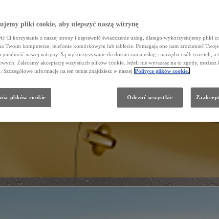
jemy pliki cookie, aby ulepszyć naszą witrynę
ć Ci korzystanie z naszej strony i usprawnić świadczenie usług, dlatego wykorzystujemy pliki co
na Twoim komputerze, telefonie komórkowym lub tablecie. Pomagają one nam zrozumieć Twoje 
cjonalność naszej witryny. Są wykorzystywane do dostarczania usług i narzędzi osób trzecich, a 
wych. Zalecamy akceptację wszystkich plików cookie. Jeżeli nie wyrażasz na to zgody, możesz 
a. Szczegółowe informacje na ten temat znajdziesz w naszej
Polityce plików cookie.
nia plików cookie
Odrzuć wszystkie
Zaakcept