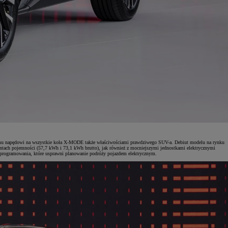
lnemu napędowi na wszystkie koła X-MODE także właściwościami prawdziwego SUV-a. Debiut modelu na rynku
ntach pojemności (57,7 kWh i 73,1 kWh brutto), jak również z mocniejszymi jednostkami elektrycznymi
oprogramowania, które usprawni planowanie podróży pojazdem elektrycznym.