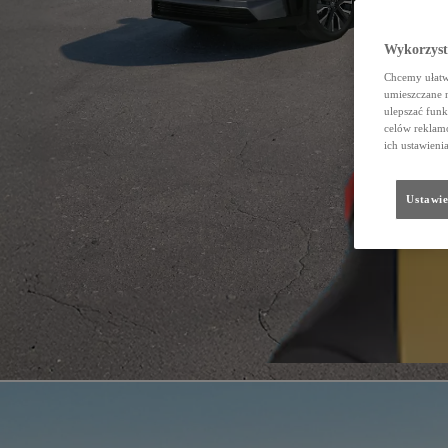
Wykorzystu
Chcemy ułatwi
umieszczane 
ulepszać funk
celów reklamo
ich ustawieni
Ustawie