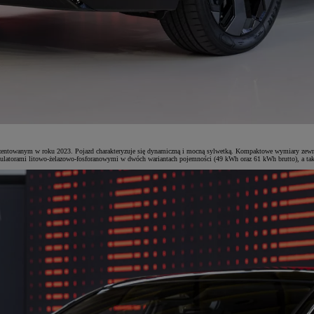
towanym w roku 2023. Pojazd charakteryzuje się dynamiczną i mocną sylwetką. Kompaktowe wymiary zewnętrzne
mulatorami litowo-żelazowo-fosforanowymi w dwóch wariantach pojemności (49 kWh oraz 61 kWh brutto), a takż