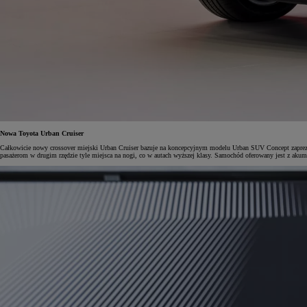
Od
105 300 zł
Corolla Hatchback
HYBRID
Nowa Toyota Urban Cruiser
Całkowicie nowy crossover miejski Urban Cruiser bazuje na koncepcyjnym modelu Urban SUV Concept zaprezen
pasażerom w drugim rzędzie tyle miejsca na nogi, co w autach wyższej klasy. Samochód oferowany jest z aku