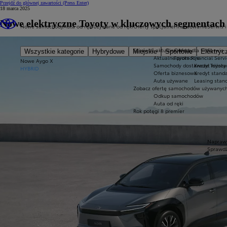
Przejdź do głównej zawartości
(Press Enter)
18 marca 2025
Nowe elektryczne Toyoty w kluczowych segmentach
Nowe samochody
Auta od ręki
Używane od ręki
Oferty specjalne
Finansowanie
Serwis i
Sprawdź aktualne oferty
Oferta dla firm
Serwis
Wszystkie kategorie
Hybrydowe
Miejskie
Sportowe
Elektryc
Aktualne promocje
Toyota Financial Serv
Nowe Aygo X
Samochody dostawcze Toyota 
Kredyt niższy
HYBRID
Oferta biznesowa
Kredyt stand
Auta używane
Leasing stan
Zobacz ofertę samochodów używanyc
Odkup samochodów
Auta od ręki
Rok potęgi 8 premier
Naprawy
Sprawdź