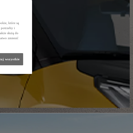
okie, które są
potrzeby i
także służą do
łatwo zmienić
uj wszystkie