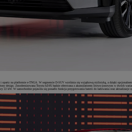
ne i oparty na platformie e-TNGA. W segmencie D-SUV wyróżnia się wyjątkową stylistyką, a dzięki opcjona
świeżony design. Zmodernizowana Toyota bZ4X będzie oferowana z akumulatorem litowo-jonowym w dwóch waria
 22 kW. W samochodzie pojawiła się ponadto funkcja przygotowania baterii do ładowania oraz aktualizacje 