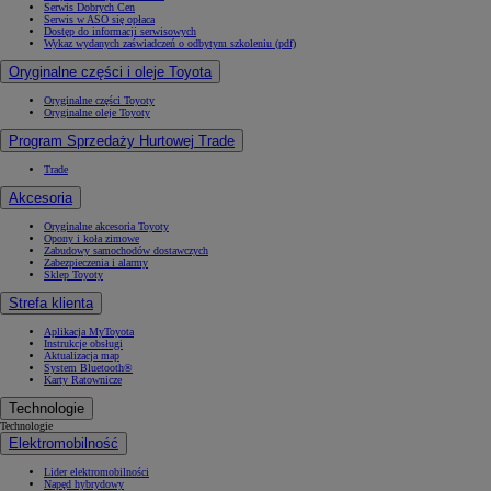
Serwis Dobrych Cen
Serwis w ASO się opłaca
Dostęp do informacji serwisowych
Wykaz wydanych zaświadczeń o odbytym szkoleniu (pdf)
Oryginalne części i oleje Toyota
Oryginalne części Toyoty
Oryginalne oleje Toyoty
Program Sprzedaży Hurtowej Trade
Trade
Akcesoria
Oryginalne akcesoria Toyoty
Opony i koła zimowe
Zabudowy samochodów dostawczych
Zabezpieczenia i alarmy
Sklep Toyoty
Strefa klienta
Aplikacja MyToyota
Instrukcje obsługi
Aktualizacja map
System Bluetooth®
Karty Ratownicze
Technologie
Technologie
Elektromobilność
Lider elektromobilności
Napęd hybrydowy