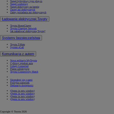
Napęd hybrydowy typu plug-in
Napęd wodorowy
Napęd elektryczny na baterię
Zasięg aut elektrycznych
Zalety posiadania aut elektrycznych
Ładowanie elektrycznej Toyoty
Toyota HomeCharge
Toyota Charging Network
Jak naładować elektryczną Toyotę?
Systemy bezpieczeństwa
Toyota T-Mate
System eCall
Komunikacja z autem
Nowa aplikacja MyToyota
Cyfrowy opiekun auta
Usługi Connected
Płatne subskrypcje
Toyota Connectivity Match
Skontaktuj się z nami
Polityka ciasteczek
Deklaracja dostępności
(Opens in new window)
(Opens in new window)
(Opens in new window)
(Opens in new window)
Copyright © Toyota 2026