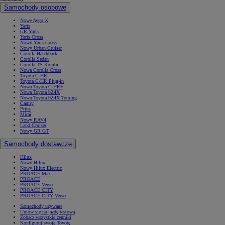
Samochody osobowe
Nowe Aygo X
Yaris
GR Yaris
Yaris Cross
Nowy Yaris Cross
Nowy Urban Cruiser
Corolla Hatchback
Corolla Sedan
Corolla TS Kombi
Nowa Corolla Cross
Toyota C-HR
Toyota C-HR Plug-in
Nowa Toyota C-HR+
Nowa Toyota bZ4X
Nowa Toyota bZ4X Touring
Camry
Prius
Mirai
Nowy RAV4
Land Cruiser
Nowy GR GT
Samochody dostawcze
Hilux
Nowy Hilux
Nowy Hilux Electric
PROACE Max
PROACE
PROACE Verso
PROACE CITY
PROACE CITY Verso
Samochody używane
Umów się na jazdę testową
Zobacz wszystkie cenniki
Konfiguruj swoją Toyotę