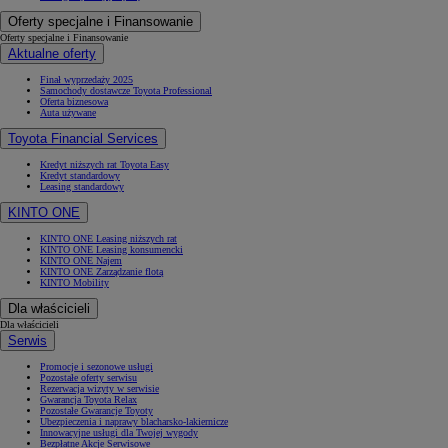
Oferty specjalne i Finansowanie
Oferty specjalne i Finansowanie
Aktualne oferty
Finał wyprzedaży 2025
Samochody dostawcze Toyota Professional
Oferta biznesowa
Auta używane
Toyota Financial Services
Kredyt niższych rat Toyota Easy
Kredyt standardowy
Leasing standardowy
KINTO ONE
KINTO ONE Leasing niższych rat
KINTO ONE Leasing konsumencki
KINTO ONE Najem
KINTO ONE Zarządzanie flotą
KINTO Mobility
Dla właścicieli
Dla właścicieli
Serwis
Promocje i sezonowe usługi
Pozostałe oferty serwisu
Rezerwacja wizyty w serwisie
Gwarancja Toyota Relax
Pozostałe Gwarancje Toyoty
Ubezpieczenia i naprawy blacharsko-lakiernicze
Innowacyjne usługi dla Twojej wygody
Bezpłatne Akcje Serwisowe