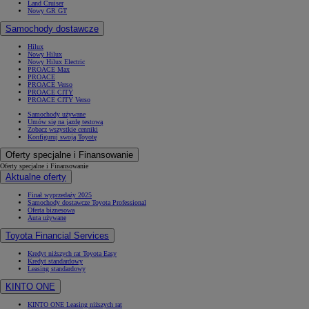
Land Cruiser
Nowy GR GT
Samochody dostawcze
Hilux
Nowy Hilux
Nowy Hilux Electric
PROACE Max
PROACE
PROACE Verso
PROACE CITY
PROACE CITY Verso
Samochody używane
Umów się na jazdę testową
Zobacz wszystkie cenniki
Konfiguruj swoją Toyotę
Oferty specjalne i Finansowanie
Oferty specjalne i Finansowanie
Aktualne oferty
Finał wyprzedaży 2025
Samochody dostawcze Toyota Professional
Oferta biznesowa
Auta używane
Toyota Financial Services
Kredyt niższych rat Toyota Easy
Kredyt standardowy
Leasing standardowy
KINTO ONE
KINTO ONE Leasing niższych rat