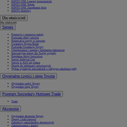
KINTO ONE Leasing konsumencki
KINTO ONE Najem
KINTO ONE Zarządzanie flotą
KINTO Mobility
Dla właścicieli
Dla właścicieli
Serwis
Promocje i sezonowe usługi
Pozostałe oferty serwisu
Rezerwacja wizyty w serwisie
Gwarancja Toyota Relax
Pozostałe Gwarancje Toyoty
Ubezpieczenia i naprawy blacharsko-lakiernicze
Innowacyjne usługi dla Twojej wygody
Bezpłatne Akcje Serwisowe
Serwis Dobrych Cen
Serwis w ASO się opłaca
Dostęp do informacji serwisowych
Wykaz wydanych zaświadczeń o odbytym szkoleniu (pdf)
Oryginalne części i oleje Toyota
Oryginalne części Toyoty
Oryginalne oleje Toyoty
Program Sprzedaży Hurtowej Trade
Trade
Akcesoria
Oryginalne akcesoria Toyoty
Opony i koła zimowe
Zabudowy samochodów dostawczych
Zabezpieczenia i alarmy