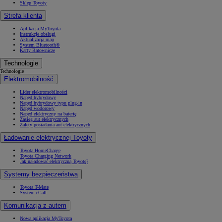
Sklep Toyoty
Strefa klienta
Aplikacja MyToyota
Instrukcje obsługi
Aktualizacja map
System Bluetooth®
Karty Ratownicze
Technologie
Technologie
Elektromobilność
Lider elektromobilności
Napęd hybrydowy
Napęd hybrydowy typu plug-in
Napęd wodorowy
Napęd elektryczny na baterię
Zasięg aut elektrycznych
Zalety posiadania aut elektrycznych
Ładowanie elektrycznej Toyoty
Toyota HomeCharge
Toyota Charging Network
Jak naładować elektryczną Toyotę?
Systemy bezpieczeństwa
Toyota T-Mate
System eCall
Komunikacja z autem
Nowa aplikacja MyToyota