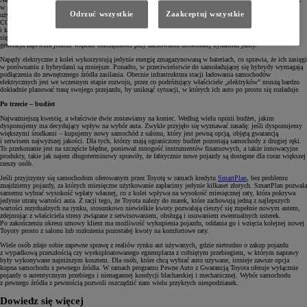
w przyszłości. Hybrydy korzystają z dwóch źródeł napędu – elektrycznego oraz spalinowego oferując swoim
Odrzuć wszystkie
Zaakceptuj wszystkie
użytkownikom zalety obu tych konstrukcji, takie jak duży zasięg i dobre osiągi oraz niskie spalanie i emisję
CO2. Dodatkowo, są wyposażone w automatyczne skrzynie biegów, które zapewniają cichą, płynną
i komfortową jazdę. Technologia hybrydowa Toyoty jest rozwijana nieprzerwanie od 1997 roku, co przekłada
się na potwierdzoną licznymi niezależnymi testami bezawaryjność konstrukcji, a jej najnowsza, czwarta już
generacja zapewnia jeszcze większe oszczędności przy zachowaniu doskonałej dynamiki jazdy.
Napędy elektryczne z kolei wykorzystują jedynie energię zmagazynowaną w bateriach, co sprawia, że ich zasięgi
w porównaniu z hybrydami są mniejsze. Ponadto, w przeciwieństwie do samoładującej się hybrydy wymagają
podłączenia do zewnętrznego źródła zasilania. Obecnie infrastruktura stacji ładowania samochodów
elektrycznych jest we wczesnym etapie rozwoju, przez co podróżujący właściciele „elektryków” muszą bardzo
dokładnie planować trasę swojego przejazdu, by uniknąć sytuacji, w których ich auto po prostu się rozładuje.
Po trzecie – budżet
Najważniejszą kwestię, a właściwie dwie zostawiamy na koniec. Według wielu opinii budżet, jakim
dysponujemy ma decydujący wpływ na wybór auta. Zwykle przyjęło się wyznawać zasadę: jeśli dysponujemy
większymi środkami – kupujemy nowy samochód z salonu, który jest pewną opcją, objętą gwarancją
i serwisem najwyższej jakości. Dla tych, którzy mają ograniczony budżet pozostają samochody z drugiej ręki.
To przekonanie jest na szczęście błędne, ponieważ mnogość instrumentów finansowych, a także innowacyjne
produkty, takie jak najem długoterminowy sprawiły, że fabrycznie nowe pojazdy są dostępne dla coraz większej
rzeszy osób.
Jeśli przyjrzymy się samochodom oferowanym przez Toyotę w ramach kredytu
SmartPlan
, bez problemu
znajdziemy pojazdy, za których miesięczne użytkowanie zapłacimy jedynie kilkaset złotych. SmartPlan pozwala
samemu wybrać wysokość wpłaty własnej, co z kolei wpływa na wysokość miesięcznej raty, która pokrywa
jedynie utratę wartości auta. Z racji tego, że Toyota należy do marek, które zachowują jedną z najlepszych
wartości rezydualnych na rynku, stosunkowo niewielkie kwoty pozwalają cieszyć się zupełnie nowym autem,
zdejmując z właściciela stresy związane z serwisowaniem, obsługą i usuwaniem ewentualnych usterek.
Po zakończeniu okresu umowy klient ma możliwość wykupienia pojazdu, oddania go i wzięcia kolejnej nowej
Toyoty prosto z salonu lub rozłożenia pozostałej kwoty na komfortowe raty.
Wiele osób zdaje sobie zapewne sprawę z realiów rynku aut używanych, gdzie nietrudno o zakup pojazdu
z wypadkową przeszłością czy wyeksploatowanego egzemplarza z cofniętym przebiegiem, w którym naprawy
były wykonywane najniższym kosztem. Dla osób, które chcą wybrać auto używane, istnieje zawsze opcja
kupna samochodu z pewnego źródła. W ramach programu Pewne Auto z Gwarancją Toyota oferuje wyłącznie
pojazdy o autentycznym przebiegu i nienagannej kondycji blacharskiej i mechanicznej. Wybór samochodu
z pewnego źródła z pewnością pozwoli oszczędzić nam wielu przykrych niespodzianek.
Dowiedz się więcej