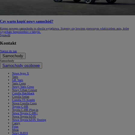
Czy warto kupić nowy samochód?
Kupno nowego samochodu to chwila wyjątkowa. Stajemy się bowiem pierwszym właścicielem auta, które
wyjechało bezpośrednio z fabryki.
Sprawdź
Kontakt
Napisz do nas
Samochody
Samochody
Samochody osobowe
Nowe Aygo X
Yaris
GR Yaris
Yaris Cross
Nowy Yaris Cross
Nowy Urban Cruiser
Corolla Hatchback
Corolla Sedan
Corolla TS Kombi
Nowa Corolla Cross
Toyota C-HR
Toyota C-HR Plug-in
Nowa Toyota C-HR+
Nowa Toyota bZ4X
Nowa Toyota bZ4X Touring
Camry
Prius
Mirai
Nowy RAV4