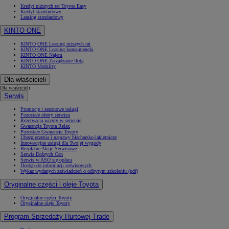
Kredyt niższych rat Toyota Easy
Kredyt standardowy
Leasing standardowy
KINTO ONE
KINTO ONE Leasing niższych rat
KINTO ONE Leasing konsumencki
KINTO ONE Najem
KINTO ONE Zarządzanie flotą
KINTO Mobility
Dla właścicieli
Dla właścicieli
Serwis
Promocje i sezonowe usługi
Pozostałe oferty serwisu
Rezerwacja wizyty w serwisie
Gwarancja Toyota Relax
Pozostałe Gwarancje Toyoty
Ubezpieczenia i naprawy blacharsko-lakiernicze
Innowacyjne usługi dla Twojej wygody
Bezpłatne Akcje Serwisowe
Serwis Dobrych Cen
Serwis w ASO się opłaca
Dostęp do informacji serwisowych
Wykaz wydanych zaświadczeń o odbytym szkoleniu (pdf)
Oryginalne części i oleje Toyota
Oryginalne części Toyoty
Oryginalne oleje Toyoty
Program Sprzedaży Hurtowej Trade