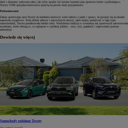
dach i elementy nadwozia takie, jak tylny spojler czy boczne lusterka oraz sportowe fotele i pochodząca z
Toyoty GT86 specjalna kierownica sprawią na pewno dużo przyjemności.
Podsumowanie
Zakup sportowego auta Toyoty da każdemu kierowcy wiele radości z jazdy i sprawi, że poczuje się na drodze
naprawdę wyjątkowo. Rolę dobrej zabawy i najwyższych emocji, jakie mamy przeżywać w tego typu
samochodach, Toyota potraktowała bardzo serio. Wieloletnia tradycja w tworzeniu aut sportowych zaowocowała
modelami, które oferują to, co najlepsze w szybkiej jeździe – moc, styl, prędkość i odpowiedni poziom
adrenaliny.
Dowiedz się więcej
Samochody rodzinne Toyoty
Jak wybrać i kupić?