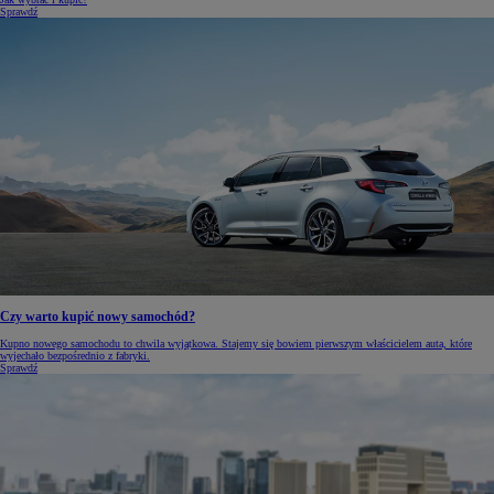
Sprawdź
Czy warto kupić nowy samochód?
Kupno nowego samochodu to chwila wyjątkowa. Stajemy się bowiem pierwszym właścicielem auta, które
wyjechało bezpośrednio z fabryki.
Sprawdź