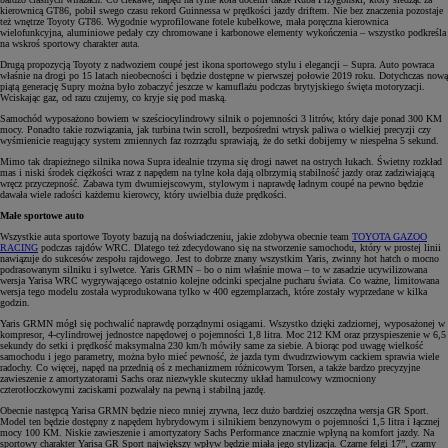
kierownicą GT86, pobił swego czasu rekord Guinnessa w prędkości jazdy driftem. Nie bez znaczenia pozostaje
też wnętrze Toyoty GT86. Wygodnie wyprofilowane fotele kubełkowe, mała poręczna kierownica
wielofunkcyjna, aluminiowe pedały czy chromowane i karbonowe elementy wykończenia – wszystko podkreśla
na wskroś sportowy charakter auta.
Drugą propozycją Toyoty z nadwoziem coupé jest ikona sportowego stylu i elegancji – Supra. Auto powraca
właśnie na drogi po 15 latach nieobecności i będzie dostępne w pierwszej połowie 2019 roku. Dotychczas nową
piątą generację Supry można było zobaczyć jeszcze w kamuflażu podczas brytyjskiego święta motoryzacji.
Wciskając gaz, od razu czujemy, co kryje się pod maską.
Samochód wyposażono bowiem w sześciocylindrowy silnik o pojemności 3 litrów, który daje ponad 300 KM
mocy. Ponadto takie rozwiązania, jak turbina twin scroll, bezpośredni wtrysk paliwa o wielkiej precyzji czy
wyśmienicie reagujący system zmiennych faz rozrządu sprawiają, że do setki dobijemy w niespełna 5 sekund.
Mimo tak drapieżnego silnika nowa Supra idealnie trzyma się drogi nawet na ostrych łukach. Świetny rozkład
mas i niski środek ciężkości wraz z napędem na tylne koła dają olbrzymią stabilność jazdy oraz zadziwiającą
wręcz przyczepność. Zabawa tym dwumiejscowym, stylowym i naprawdę ładnym coupé na pewno będzie
dawała wiele radości każdemu kierowcy, który uwielbia duże prędkości.
Małe sportowe auto
Wszystkie auta sportowe Toyoty bazują na doświadczeniu, jakie zdobywa obecnie team
TOYOTA GAZOO
RACING
podczas rajdów WRC. Dlatego też zdecydowano się na stworzenie samochodu, który w prostej linii
nawiązuje do sukcesów zespołu rajdowego. Jest to dobrze znany wszystkim Yaris, zwinny hot hatch o mocno
podrasowanym silniku i sylwetce. Yaris GRMN – bo o nim właśnie mowa – to w zasadzie ucywilizowana
wersja Yarisa WRC wygrywającego ostatnio kolejne odcinki specjalne pucharu świata. Co ważne, limitowana
wersja tego modelu została wyprodukowana tylko w 400 egzemplarzach, które zostały wyprzedane w kilka
godzin.
Yaris GRMN mógł się pochwalić naprawdę porządnymi osiągami. Wszystko dzięki zadziornej, wyposażonej w
kompresor, 4-cylindrowej jednostce napędowej o pojemności 1,8 litra. Moc 212 KM oraz przyspieszenie w 6,5
sekundy do setki i prędkość maksymalna 230 km/h mówiły same za siebie. A biorąc pod uwagę wielkość
samochodu i jego parametry, można było mieć pewność, że jazda tym dwudrzwiowym cackiem sprawia wiele
radochy. Co więcej, napęd na przednią oś z mechanizmem różnicowym Torsen, a także bardzo precyzyjne
zawieszenie z amortyzatorami Sachs oraz niezwykle skuteczny układ hamulcowy wzmocniony
czterotłoczkowymi zaciskami pozwalały na pewną i stabilną jazdę.
Obecnie następcą Yarisa GRMN będzie nieco mniej zrywna, lecz dużo bardziej oszczędna wersja GR Sport.
Model ten będzie dostępny z napędem hybrydowym i silnikiem benzynowym o pojemności 1,5 litra i łącznej
mocy 100 KM. Niskie zawieszenie i amortyzatory Sachs Performance znacznie wpłyną na komfort jazdy. Na
sportowy charakter Yarisa GR Sport największy wpływ będzie miała jego stylizacja. Czarne felgi 17”, czarny