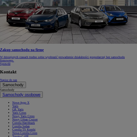
Zakup samochodu na firmę
W dzisiejszych czasach trudno sobie wyobrazić prowadzenie działalności gospodarczej bez samochodu
firmowego.
Sprawdź
Kontakt
Napisz do nas
Samochody
Samochody
Samochody osobowe
Nowe Aygo X
Yaris
GR Yaris
Yaris Cross
Nowy Yaris Cross
Nowy Urban Cruiser
Corolla Hatchback
Corolla Sedan
Corolla TS Kombi
Nowa Corolla Cross
Toyota C-HR