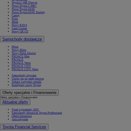
Toyota C-HR Plug-in
Nowa Toyota C-HR+
Nowa Toyota bZ4X
Nowa Toyota bZ4X Touring
Camry
Prius
Mirai
Nowy RAV4
Land Cruiser
Nowy GR GT
Samochody dostawcze
Hilux
Nowy Hilux
Nowy Hilux Electric
PROACE Max
PROACE
PROACE Verso
PROACE CITY
PROACE CITY Verso
Samochody używane
Umów się na jazdę testową
Zobacz wszystkie cenniki
Konfiguruj swoją Toyotę
Oferty specjalne i Finansowanie
Oferty specjalne i Finansowanie
Aktualne oferty
Finał wyprzedaży 2025
Samochody dostawcze Toyota Professional
Oferta biznesowa
Auta używane
Toyota Financial Services