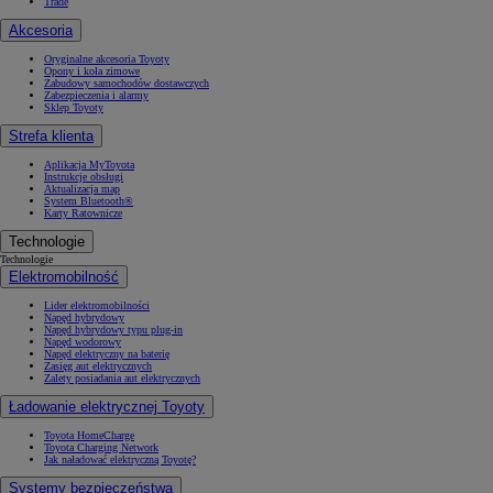
Trade
Akcesoria
Oryginalne akcesoria Toyoty
Opony i koła zimowe
Zabudowy samochodów dostawczych
Zabezpieczenia i alarmy
Sklep Toyoty
Strefa klienta
Aplikacja MyToyota
Instrukcje obsługi
Aktualizacja map
System Bluetooth®
Karty Ratownicze
Technologie
Technologie
Elektromobilność
Lider elektromobilności
Napęd hybrydowy
Napęd hybrydowy typu plug-in
Napęd wodorowy
Napęd elektryczny na baterię
Zasięg aut elektrycznych
Zalety posiadania aut elektrycznych
Ładowanie elektrycznej Toyoty
Toyota HomeCharge
Toyota Charging Network
Jak naładować elektryczną Toyotę?
Systemy bezpieczeństwa