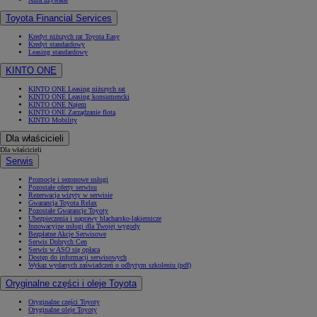
Toyota Financial Services
Kredyt niższych rat Toyota Easy
Kredyt standardowy
Leasing standardowy
KINTO ONE
KINTO ONE Leasing niższych rat
KINTO ONE Leasing konsumencki
KINTO ONE Najem
KINTO ONE Zarządzanie flotą
KINTO Mobility
Dla właścicieli
Dla właścicieli
Serwis
Promocje i sezonowe usługi
Pozostałe oferty serwisu
Rezerwacja wizyty w serwisie
Gwarancja Toyota Relax
Pozostałe Gwarancje Toyoty
Ubezpieczenia i naprawy blacharsko-lakiernicze
Innowacyjne usługi dla Twojej wygody
Bezpłatne Akcje Serwisowe
Serwis Dobrych Cen
Serwis w ASO się opłaca
Dostęp do informacji serwisowych
Wykaz wydanych zaświadczeń o odbytym szkoleniu (pdf)
Oryginalne części i oleje Toyota
Oryginalne części Toyoty
Oryginalne oleje Toyoty