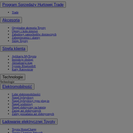
Program Sprzedaży Hurtowej Trade
Trade
Akcesoria
Oryginalne akcesoria Toyoty
Opony i koła zimowe
Zabudowy samochodów dostawczych
Zabezpieczenia i alarmy
Sklep Toyoty
Strefa klienta
Aplikacja MyToyota
Instrukcje obsługi
Aktualizacja map
System Bluetooth®
Karty Ratownicze
Technologie
Technologie
Elektromobilność
Lider elektromobilności
Napęd hybrydowy
Napęd hybrydowy typu plug-in
Napęd wodorowy
Napęd elektryczny na baterię
Zasięg aut elektrycznych
Zalety posiadania aut elektrycznych
Ładowanie elektrycznej Toyoty
Toyota HomeCharge
Toyota Charging Network