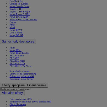
Corolla Sedan
Corolla TS Kombi
Nowa Corolla Cross
Toyota C-HR
Toyota C-HR Plug-in
Nowa Toyota C-HR+
Nowa Toyota bZ4X
Nowa Toyota bZ4X Touring
Camry
Prius
Mirai
Nowy RAV4
Land Cruiser
Nowy GR GT
Samochody dostawcze
Hilux
Nowy Hilux
Nowy Hilux Electric
PROACE Max
PROACE
PROACE Verso
PROACE CITY
PROACE CITY Verso
Samochody używane
Umów się na jazdę testową
Zobacz wszystkie cenniki
Konfiguruj swoją Toyotę
Oferty specjalne i Finansowanie
Oferty specjalne i Finansowanie
Aktualne oferty
Finał wyprzedaży 2025
Samochody dostawcze Toyota Professional
Oferta biznesowa
Auta używane