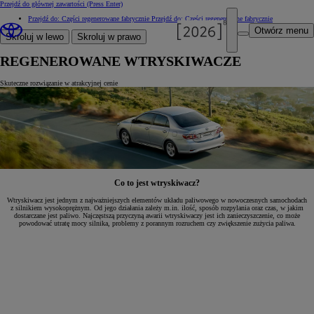
Przejdź do głównej zawartości
(Press Enter)
Przejdź do: Części regenerowane fabrycznie
Przejdź do: Części regenerowane fabrycznie
Otwórz menu
Skroluj w lewo
Skroluj w prawo
REGENEROWANE WTRYSKIWACZE
Skuteczne rozwiązanie w atrakcyjnej cenie
Co to jest wtryskiwacz?
Wtryskiwacz jest jednym z najważniejszych elementów układu paliwowego w nowoczesnych samochodach
z silnikiem wysokoprężnym. Od jego działania zależy m.in. ilość, sposób rozpylania oraz czas, w jakim
dostarczane jest paliwo. Najczęstszą przyczyną awarii wtryskiwaczy jest ich zanieczyszczenie, co może
powodować utratę mocy silnika, problemy z porannym rozruchem czy zwiększenie zużycia paliwa.