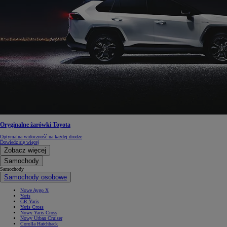
Oryginalne żarówki Toyota
Optymalna widoczność na każdej drodze
Dowiedz się więcej
Zobacz więcej
Samochody
Samochody
Samochody osobowe
Nowe Aygo X
Yaris
GR Yaris
Yaris Cross
Nowy Yaris Cross
Nowy Urban Cruiser
Corolla Hatchback