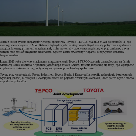
Jeden z takich system magazynów energii opracowały Toyota i TEPCO. Ma on 3 MWh pojemności, a jego
moc wyjściowa wynosi 1 MW. Baterie z hybrydowych i elektrycznych Toyot zostały połączone z systemem
zarządzania energią i innymi urządzeniami, m.in. po to, aby przetwarzać prąd stały w prąd zmienny, a tym
samym móc zasilać urządzenia elektryczne. System został stworzony w oparciu o najwyższe standardy
bezpieczeństwa.
Latem 2023 roku pierwszy stacjonarny magazyn energii Toyoty i TEPCO zostanie zainstalowany na farmie
wiatrowej Eurus Tashirotai w pobliżu japońskiego miasta Kazura. Jesienią rozpoczną się testy jego wydajności
i opłacalności ekonomicznej, w tym wykorzystania przez lokalną społeczność.
Toyota przy współudziale Toyota Industries, Toyota Tsusho i Denso od lat rozwija technologie bezpiecznych,
wysokiej jakości, niedrogich i wydajnych baterii do pojazdów zelektryfikowanych, które potem będzie można
użyć do innych celów.