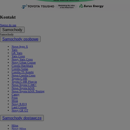
Kontakt
Napisz do nas
Samochody
Samochody
Samochody osobowe
Nowe Aygo X
Yaris
GR Yaris
Yaris Cross
Nowy Yaris Cross
Nowy Urban Cruiser
Corolla Hatchback
Corolla Sedan
Corolla TS Kombi
Nowa Corolla Cross
Toyota C-HR
Toyota C-HR Plug-in
Nowa Toyota C-HR+
Nowa Toyota bZ4X
Nowa Toyota bZ4X Touring
Camry
Prius
Mirai
Nowy RAV4
Land Cruiser
Nowy GR GT
Samochody dostawcze
Hilux
Nowy Hilux