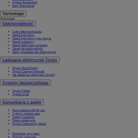
System Bluetooth®
Karty Ratownicze
Technologie
Technologie
Elektromobilność
Lider elektromobilności
Napęd hybrydowy
Napęd hybrydowy typu plug-in
Napęd wodorowy
Napęd elektryczny na baterię
Zasięg aut elektrycznych
Zalety posiadania aut elektrycznych
Ładowanie elektrycznej Toyoty
Toyota HomeCharge
Toyota Charging Network
Jak naładować elektryczną Toyotę?
Systemy bezpieczeństwa
Toyota T-Mate
System eCall
Komunikacja z autem
Nowa aplikacja MyToyota
Cyfrowy opiekun auta
Usługi Connected
Płatne subskrypcje
Toyota Connectivity Match
Skontaktuj się z nami
Polityka ciasteczek