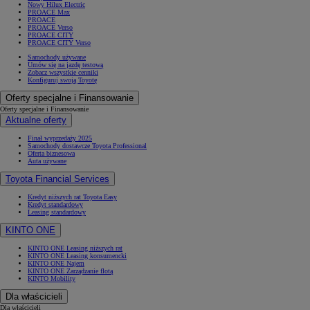
Nowy Hilux Electric
PROACE Max
PROACE
PROACE Verso
PROACE CITY
PROACE CITY Verso
Samochody używane
Umów się na jazdę testową
Zobacz wszystkie cenniki
Konfiguruj swoją Toyotę
Oferty specjalne i Finansowanie
Oferty specjalne i Finansowanie
Aktualne oferty
Finał wyprzedaży 2025
Samochody dostawcze Toyota Professional
Oferta biznesowa
Auta używane
Toyota Financial Services
Kredyt niższych rat Toyota Easy
Kredyt standardowy
Leasing standardowy
KINTO ONE
KINTO ONE Leasing niższych rat
KINTO ONE Leasing konsumencki
KINTO ONE Najem
KINTO ONE Zarządzanie flotą
KINTO Mobility
Dla właścicieli
Dla właścicieli