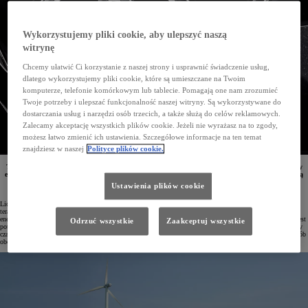
Wykorzystujemy pliki cookie, aby ulepszyć naszą
witrynę
Chcemy ułatwić Ci korzystanie z naszej strony i usprawnić świadczenie usług,
dlatego wykorzystujemy pliki cookie, które są umieszczane na Twoim
komputerze, telefonie komórkowym lub tablecie. Pomagają one nam zrozumieć
Twoje potrzeby i ulepszać funkcjonalność naszej witryny. Są wykorzystywane do
dostarczania usług i narzędzi osób trzecich, a także służą do celów reklamowych.
Zalecamy akceptację wszystkich plików cookie. Jeżeli nie wyrażasz na to zgody,
możesz łatwo zmienić ich ustawienia. Szczegółowe informacje na ten temat
znajdziesz w naszej
Polityce plików cookie.
Toyota i TEPCO (Tokyo Electric Power Company Holdings) wspólnie tworzą stacjonarne magazyny
energii. W tym celu wykorzystywane będą baterie z zelektryfikowanych modeli Toyoty, które pomogą
przechować energię z odnawialnych źródeł. Można ją będzie następnie wykorzystywać zgodnie
Ustawienia plików cookie
z koncepcją gospodarki obiegu zamkniętego.
Liczba aut elektrycznych stale rośnie, co powoduje m.in. wzrost zapotrzebowania na energię elektryczną. Już
teraz należy więc opracować takie rozwiązania, które pozwolą efektywnie wykorzystywać odnawialne źródła
energii. Elektrownie wiatrowe oraz farmy fotowoltaiczne mogą wytwarzać więcej prądu, niż w danej chwili jest
Odrzuć wszystkie
Zaakceptuj wszystkie
potrzebne. Kluczową rolę będą tu więc odgrywać systemy magazynowania energii. Pozwolą one przez dłuższy
czas przechowywać wytworzony prąd i udostępniać go w okresach niskiej produkcji, równoważąc w ten sposób
obciążenia szczytowe.