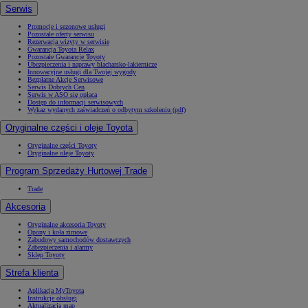
Serwis
Promocje i sezonowe usługi
Pozostałe oferty serwisu
Rezerwacja wizyty w serwisie
Gwarancja Toyota Relax
Pozostałe Gwarancje Toyoty
Ubezpieczenia i naprawy blacharsko-lakiernicze
Innowacyjne usługi dla Twojej wygody
Bezpłatne Akcje Serwisowe
Serwis Dobrych Cen
Serwis w ASO się opłaca
Dostęp do informacji serwisowych
Wykaz wydanych zaświadczeń o odbytym szkoleniu (pdf)
Oryginalne części i oleje Toyota
Oryginalne części Toyoty
Oryginalne oleje Toyoty
Program Sprzedaży Hurtowej Trade
Trade
Akcesoria
Oryginalne akcesoria Toyoty
Opony i koła zimowe
Zabudowy samochodów dostawczych
Zabezpieczenia i alarmy
Sklep Toyoty
Strefa klienta
Aplikacja MyToyota
Instrukcje obsługi
Aktualizacja map