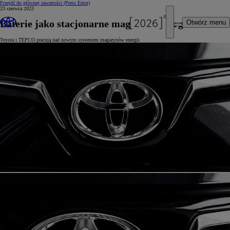
Przejdź do głównej zawartości
(Press Enter)
23 czerwca 2023
Baterie jako stacjonarne magazyny energii
Otwórz menu
Toyota i TEPCO pracują nad nowym systemem magazynów energii