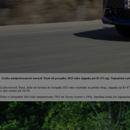
Liczba zarejestrowanych nowych Toyot od początku 2023 roku sięgnęła już 83 471 egz. Najczęściej wyb
Liczba nowych Toyot, które od stycznia do listopada 2023 roku wyjechały na polskie drogi, sięgnęła już 83 
Od
81 900 zł
w nim wynosi już 19,3%.
Tylko w listopadzie 2023 roku zarejestrowano 7813 aut Toyoty (wzrost o 24%). Japońska marka jest najpopular
Yaris Cross
HYBRID