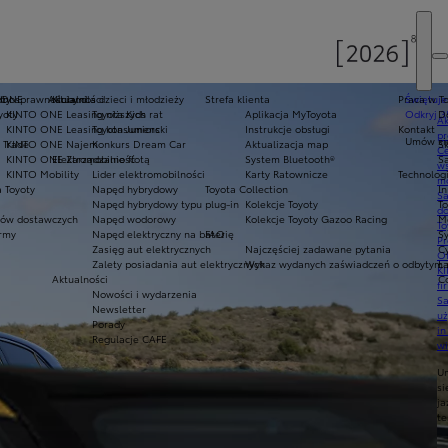
oty
ełnosprawnościami
 ONE
Aktualności
Kluby dla dzieci i młodzieży
Strefa klienta
Praca w T
Świętuje
yoty
KINTO ONE Leasing niższych rat
Toyota Kids
Aplikacja MyToyota
Odkryj 3
D
Ak
KINTO ONE Leasing konsumencki
Toyota Juniors
Instrukcje obsługi
Kontakt
pr
Umów się
 Trade
KINTO ONE Najem
Konkurs Dream Car
Aktualizacja map
Sk
Ce
KINTO ONE Zarządzanie flotą
Elektromobilność
System Bluetooth®
Sa
ws
KINTO Mobility
Lider elektromobilności
Karty Ratownicze
Technolog
mo
 Toyoty
Napęd hybrydowy
Toyota Collection
I
S
Napęd hybrydowy typu plug-in
Kolekcje Toyoty
T
do
ów dostawczych
Napęd wodorowy
Kolekcje Toyoty Gazoo Racing
M
To
army
Napęd elektryczny na baterię
FAQ
S
Pr
Zasięg aut elektrycznych
Najczęściej zadawane pytania
C
Of
Zalety posiadania aut elektrycznych
Wykaz wydanych zaświadczeń o odbytym s
Ł
KI
Aktualności
C
fi
Nowości i wydarzenia
S
Newsletter
u
Porady
in
Regulacje CAFE
w
U
si
ja
te