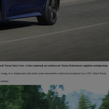
ali Toyotę Yaris Cross. Liczba rejestracji aut użytkowych Toyota Professional względem analogicznego
ócić uwagę, że w międzyczasie cały polski rynek samochodów osobowych powiększył się o 13%. Udział Toyoty
udziału).