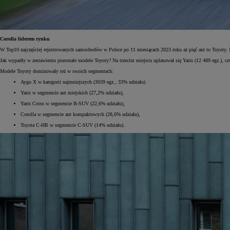
Corolla liderem rynku
W Top10 najczęściej rejestrowanych samochodów w Polsce po 11 miesiącach 2023 roku aż pięć aut to Toyoty.
Jak wypadły w zestawieniu pozostałe modele Toyoty? Na trzecim miejscu uplasował się Yaris (12 489 egz.), czw
Modele Toyoty dominowały też w swoich segmentach:
Aygo X w kategorii najmniejszych (3039 egz., 33% udziału)
Yaris w segmencie aut miejskich (27,2% udziału),
Yaris Cross w segmencie B-SUV (22,6% udziału),
Corolla w segmencie aut kompaktowych (28,6% udziału),
Toyota C-HR w segmencie C-SUV (14% udziału).