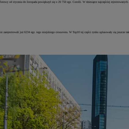
towy od stycznia do listopada powiększył się o 20 750 egz. Corolli. W dziesiątce najczęściej rejestrowanych au
 zarejestrowali już 6234 egz. tego miejskiego crossovera. W Top10 tej części rynku uplasowały się jeszcze tak