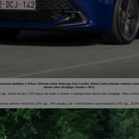
ieranym modelem w Polsce i liderem rynku flotowego była Corolla. Klienci indywidualni chętniej wybier
okresu roku ubiegłego wzrosła o 46%.
471 egz. Wynik ten jest o 25% lepszy niż miało to miejsce w analogicznym okresie roku ubiegłego. Warto zwr
niejsza zarówno wśród firm (5451 egz., 18% udziału), jak i wśród klientów indywidualnych (2362 egz., 20,6% 