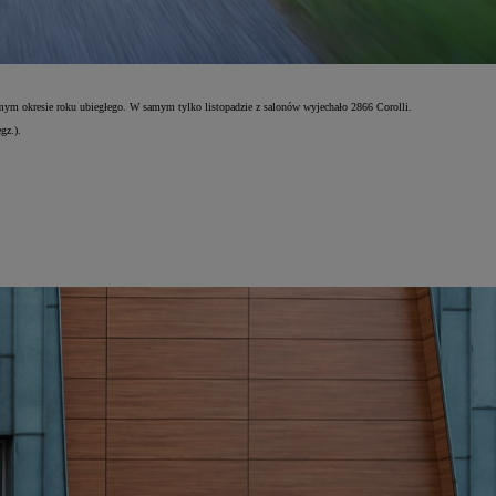
mym okresie roku ubiegłego. W samym tylko listopadzie z salonów wyjechało 2866 Corolli.
gz.).