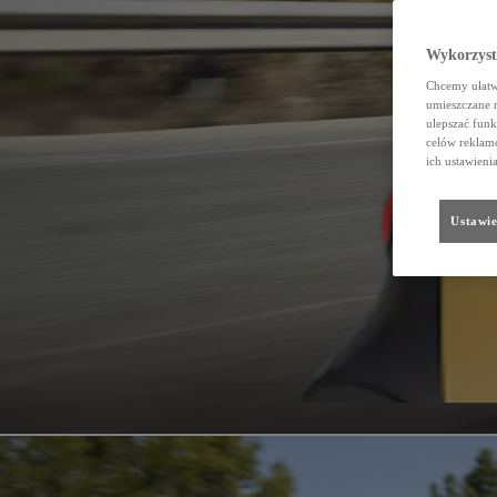
Wykorzystu
Chcemy ułatwi
umieszczane 
ulepszać funk
celów reklamo
ich ustawieni
Ustawie