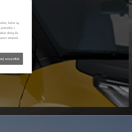
okie, które są
potrzeby i
także służą do
łatwo zmienić
uj wszystkie