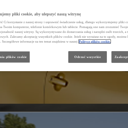
jemy pliki cookie, aby ulepszyć naszą witrynę
ć Ci korzystanie z naszej strony i usprawnić świadczenie usług, dlatego wykorzystujemy pliki co
na Twoim komputerze, telefonie komórkowym lub tablecie. Pomagają one nam zrozumieć Twoje 
cjonalność naszej witryny. Są wykorzystywane do dostarczania usług i narzędzi osób trzecich, a 
wych. Zalecamy akceptację wszystkich plików cookie. Jeżeli nie wyrażasz na to zgody, możesz 
a. Szczegółowe informacje na ten temat znajdziesz w naszej
Polityce plików cookie.
nia plików cookie
Odrzuć wszystkie
Zaakcept