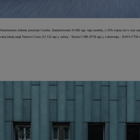
 Niezmiennym liderem pozostaje Corolla. Zarejestrowano 24 082 egz. tego modelu, o 23% więcej niż w tym sa
artą lokatę zajął Yarisowi Cross (12 125 egz.), szóstą – Toyota C-HR (9728 egz.), a dziewiątą – RAV4 (7758 e