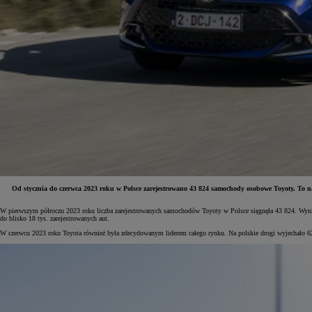
Od stycznia do czerwca 2023 roku w Polsce zarejestrowano 43 824 samochody osobowe Toyoty.
To n
W pierwszym półroczu 2023 roku liczba zarejestrowanych samochodów Toyoty w Polsce sięgnęła 43 824. Wynik 
Od
81 900 zł
do blisko 18 tys. zarejestrowanych aut.
W czerwcu 2023 roku Toyota również była zdecydowanym liderem całego rynku. Na polskie drogi wyjechało 629
Yaris Cross
HYBRID