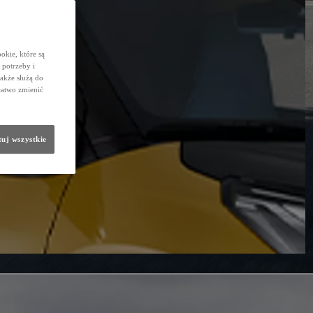
okie, które są
potrzeby i
także służą do
łatwo zmienić
uj wszystkie