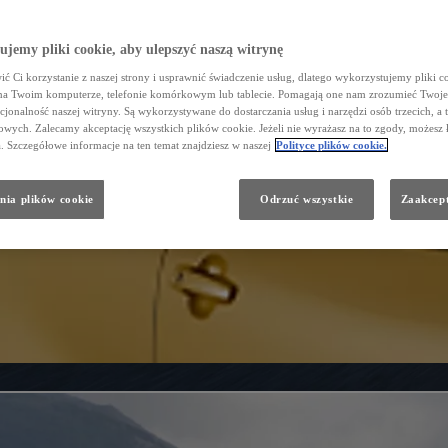
jemy pliki cookie, aby ulepszyć naszą witrynę
ć Ci korzystanie z naszej strony i usprawnić świadczenie usług, dlatego wykorzystujemy pliki co
na Twoim komputerze, telefonie komórkowym lub tablecie. Pomagają one nam zrozumieć Twoje 
cjonalność naszej witryny. Są wykorzystywane do dostarczania usług i narzędzi osób trzecich, a 
wych. Zalecamy akceptację wszystkich plików cookie. Jeżeli nie wyrażasz na to zgody, możesz 
a. Szczegółowe informacje na ten temat znajdziesz w naszej
Polityce plików cookie.
nia plików cookie
Odrzuć wszystkie
Zaakcept