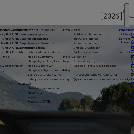
oty
ełnosprawnościami
 ONE
Aktualności
Kluby dla dzieci i młodzieży
Strefa klienta
Praca w T
Świętuje
yoty
KINTO ONE Leasing niższych rat
Toyota Kids
Aplikacja MyToyota
Odkryj 3
D
Ak
KINTO ONE Leasing konsumencki
Toyota Juniors
Instrukcje obsługi
Kontakt
pr
Umów się
 Trade
KINTO ONE Najem
Konkurs Dream Car
Aktualizacja map
Sk
Ce
KINTO ONE Zarządzanie flotą
Elektromobilność
System Bluetooth®
Sa
ws
KINTO Mobility
Lider elektromobilności
Karty Ratownicze
Technolog
mo
 Toyoty
Napęd hybrydowy
Toyota Collection
I
S
Napęd hybrydowy typu plug-in
Kolekcje Toyoty
T
do
ów dostawczych
Napęd wodorowy
Kolekcje Toyoty Gazoo Racing
M
To
army
Napęd elektryczny na baterię
FAQ
S
Pr
Zasięg aut elektrycznych
Najczęściej zadawane pytania
C
Of
Zalety posiadania aut elektrycznych
Wykaz wydanych zaświadczeń o odbytym s
Ł
KI
Aktualności
C
fi
Nowości i wydarzenia
S
Newsletter
u
Porady
in
Regulacje CAFE
w
U
si
ja
te