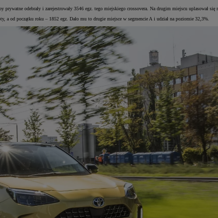
rywatne odebrały i zarejestrowały 3546 egz. tego miejskiego crossovera. Na drugim miejscu uplasował się mo
y, a od początku roku – 1852 egz. Dało mu to drugie miejsce w segmencie A i udział na poziomie 32,3%.