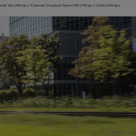
del Yaris (2856 egz.). W pierwszej 10 są jeszcze Toyota C-HR (1794 egz.) i Corolla (1299 egz.).