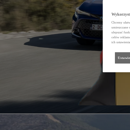
Wykorzystu
Chcemy ułatwi
umieszczane 
ulepszać funk
celów reklamo
ich ustawieni
Ustawie