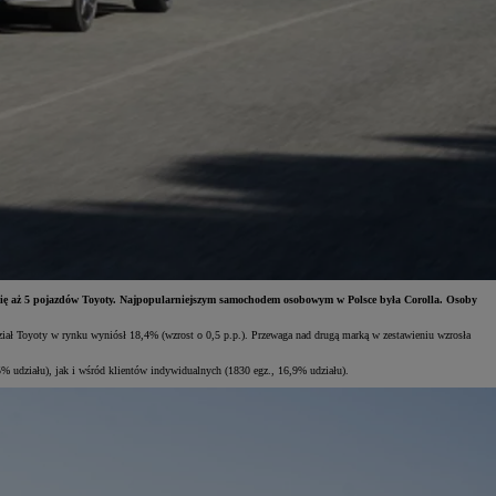
o się aż 5 pojazdów Toyoty. Najpopularniejszym samochodem osobowym w Polsce była Corolla. Osoby
ział Toyoty w rynku wyniósł 18,4% (wzrost o 0,5 p.p.). Przewaga nad drugą marką w zestawieniu wzrosła
 udziału), jak i wśród klientów indywidualnych (1830 egz., 16,9% udziału).