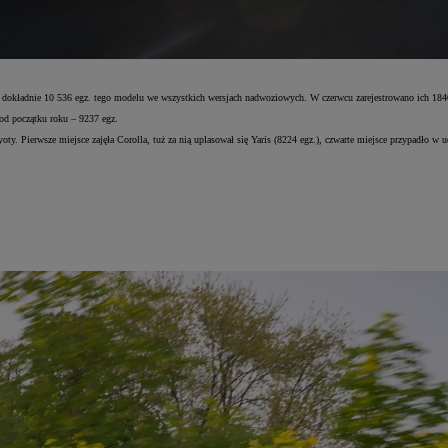
o dokładnie 10 536 egz. tego modelu we wszystkich wersjach nadwoziowych. W czerwcu zarejestrowano ich 18
od początku roku – 9237 egz.
y. Pierwsze miejsce zajęła Corolla, tuż za nią uplasował się Yaris (8224 egz.), czwarte miejsce przypadło w ud