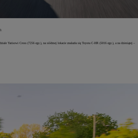
40.
ziale Yarisowi Cross (7256 egz.), na siódmej lokacie znalazła się Toyota C-HR (5016 egz.), a na dziesiątej –