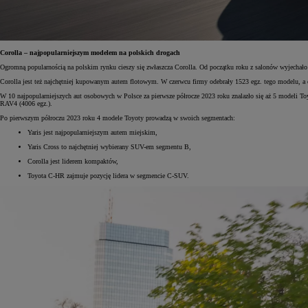
Corolla – najpopularniejszym modelem na polskich drogach
Ogromną popularnością na polskim rynku cieszy się zwłaszcza Corolla. Od początku roku z salonów wyjechał
Corolla jest też najchętniej kupowanym autem flotowym. W czerwcu firmy odebrały 1523 egz. tego modelu, a 
W 10 najpopularniejszych aut osobowych w Polsce za pierwsze półrocze 2023 roku znalazło się aż 5 modeli Toyot
RAV4 (4006 egz.).
Po pierwszym półroczu 2023 roku 4 modele Toyoty prowadzą w swoich segmentach:
Yaris jest najpopularniejszym autem miejskim,
Yaris Cross to najchętniej wybierany SUV-em segmentu B,
Corolla jest liderem kompaktów,
Toyota C-HR zajmuje pozycję lidera w segmencie C-SUV.