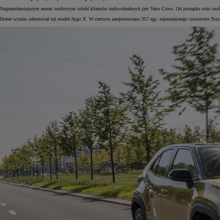
Najpopularniejszym autem osobowym wśród klientów indywidualnych jest Yaris Cross. Od początku roku osoby p
Dobre wyniki odnotował też model Aygo X. W czerwcu zarejestrowano 357 egz. najmniejszego crossovera Toyot
Od
105 300 zł
Corolla Hatchback
HYBRID