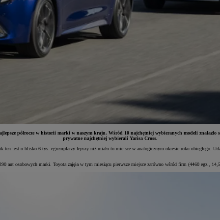
ajlepsze półrocze w historii marki w naszym kraju. Wśród 10 najchętniej wybieranych modeli znalazł
prywatne najchętniej wybierali Yarisa Cross.
ten jest o blisko 6 tys. egzemplarzy lepszy niż miało to miejsce w analogicznym okresie roku ubiegłego. Ud
0 aut osobowych marki. Toyota zajęła w tym miesiącu pierwsze miejsce zarówno wśród firm (4460 egz., 14,5%