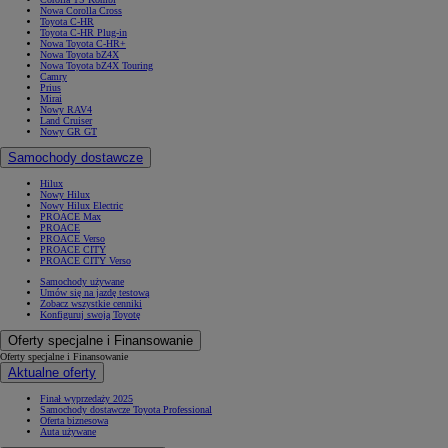
Nowa Corolla Cross
Toyota C-HR
Toyota C-HR Plug-in
Nowa Toyota C-HR+
Nowa Toyota bZ4X
Nowa Toyota bZ4X Touring
Camry
Prius
Mirai
Nowy RAV4
Land Cruiser
Nowy GR GT
Samochody dostawcze
Hilux
Nowy Hilux
Nowy Hilux Electric
PROACE Max
PROACE
PROACE Verso
PROACE CITY
PROACE CITY Verso
Samochody używane
Umów się na jazdę testową
Zobacz wszystkie cenniki
Konfiguruj swoją Toyotę
Oferty specjalne i Finansowanie
Oferty specjalne i Finansowanie
Aktualne oferty
Finał wyprzedaży 2025
Samochody dostawcze Toyota Professional
Oferta biznesowa
Auta używane