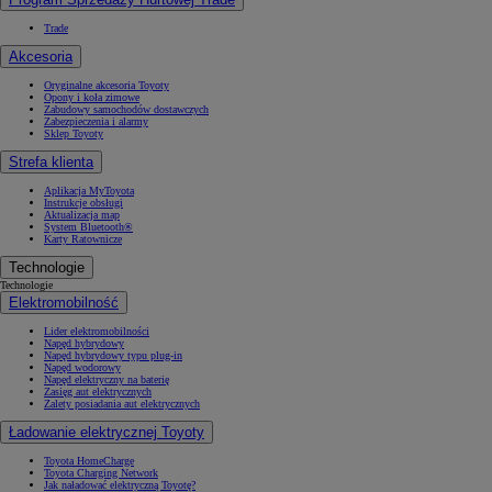
Trade
Akcesoria
Oryginalne akcesoria Toyoty
Opony i koła zimowe
Zabudowy samochodów dostawczych
Zabezpieczenia i alarmy
Sklep Toyoty
Strefa klienta
Aplikacja MyToyota
Instrukcje obsługi
Aktualizacja map
System Bluetooth®
Karty Ratownicze
Technologie
Technologie
Elektromobilność
Lider elektromobilności
Napęd hybrydowy
Napęd hybrydowy typu plug-in
Napęd wodorowy
Napęd elektryczny na baterię
Zasięg aut elektrycznych
Zalety posiadania aut elektrycznych
Ładowanie elektrycznej Toyoty
Toyota HomeCharge
Toyota Charging Network
Jak naładować elektryczną Toyotę?