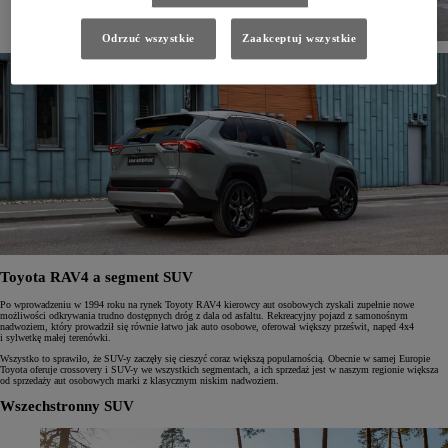
Odrzuć wszystkie
Zaakceptuj wszystkie
Toyota RAV4 a segment SUV
Po wprowadzeniu w 1994 roku na rynek Toyoty RAV4 kierowcy aut osobowych zyskali zupełnie nowe
możliwości odkrywania trudno dostępnych dróg z dala od asfaltu. Rekreacyjny pojazd z samonośnym
nadwoziem, który prowadził się równie łatwo jak auto osobowe, oferował większy prześwit, napęd 4x4
i sylwetkę małej terenówki.
Wszystko to sprawiło, że SUV-y zaczęły się cieszyć coraz większą popularnością. Obecnie w samej Europie
Toyota oferuje crossovery i SUV-y we wszystkich segmentach, a ich sprzedaż jest w naszym regionie większa
od sprzedaży aut osobowych marki z klasycznym niskim nadwoziem.
Wszechstronny SUV