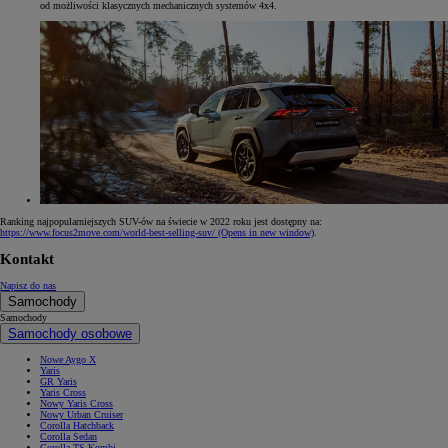
od możliwości klasycznych mechanicznych systemów 4x4.
Ranking najpopularniejszych SUV-ów na świecie w 2022 roku jest dostępny na:
https://www.focus2move.com/world-best-selling-suv/
(Opens in new window)
.
Kontakt
Napisz do nas
Samochody
Samochody
Samochody osobowe
Nowe Aygo X
Yaris
GR Yaris
Yaris Cross
Nowy Yaris Cross
Nowy Urban Cruiser
Corolla Hatchback
Corolla Sedan
Corolla TS Kombi