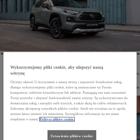
W 2022 roku najpopularniejszym SUV-em na świecie była
Toyota RAV4
. Salony marki opuściło w tym
czasie 871 513 egz. tego modelu. RAV4 zajmuje pierwsze miejsce w klasie SUV-ów nieprzerwanie
od 2017 roku. Dane zostały opublikowane przez portal analityczny focus2move.com.
Wykorzystujemy pliki cookie, aby ulepszyć naszą
Analitycy portalu focus2move.com przeanalizowali dane o rejestracjach publikowane przez
odpowiednie władze w 162 krajach i przedstawili ranking najpopularniejszych SUV-ów na świecie
witrynę
w 2022 roku. Na jego czele z liczbą 871 513 sprzedanych samochodów uplasowała się Toyota RAV4.
Był to nie tylko najlepszy wynik w segmencie SUV, ale także drugi najlepszy na całym globalnym
rynku motoryzacyjnym.
Chcemy ułatwić Ci korzystanie z naszej strony i usprawnić świadczenie usług,
dlatego wykorzystujemy pliki cookie, które są umieszczane na Twoim
RAV4 jest najpopularniejszym SUV-em na świecie nieprzerwanie od 2017 roku. W 2020 roku łączna
sprzedaż tego modelu przekroczyła 10 mln samochodów.
komputerze, telefonie komórkowym lub tablecie. Pomagają one nam zrozumieć
Twoje potrzeby i ulepszać funkcjonalność naszej witryny. Są wykorzystywane do
dostarczania usług i narzędzi osób trzecich, a także służą do celów reklamowych.
Zalecamy akceptację wszystkich plików cookie. Jeżeli nie wyrażasz na to zgody,
możesz łatwo zmienić ich ustawienia. Szczegółowe informacje na ten temat
znajdziesz w naszej
Polityce plików cookie.
Ustawienia plików cookie