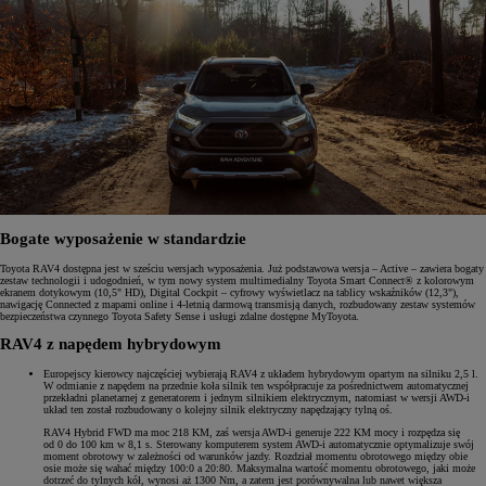
Bogate wyposażenie w standardzie
Toyota RAV4 dostępna jest w sześciu wersjach wyposażenia. Już podstawowa wersja – Active – zawiera bogaty
zestaw technologii i udogodnień, w tym nowy system multimedialny Toyota Smart Connect® z kolorowym
ekranem dotykowym (10,5" HD), Digital Cockpit – cyfrowy wyświetlacz na tablicy wskaźników (12,3"),
nawigację Connected z mapami online i 4-letnią darmową transmisją danych, rozbudowany zestaw systemów
bezpieczeństwa czynnego Toyota Safety Sense i usługi zdalne dostępne MyToyota.
RAV4 z napędem hybrydowym
Europejscy kierowcy najczęściej wybierają RAV4 z układem hybrydowym opartym na silniku 2,5 l.
W odmianie z napędem na przednie koła silnik ten współpracuje za pośrednictwem automatycznej
przekładni planetarnej z generatorem i jednym silnikiem elektrycznym, natomiast w wersji AWD-i
układ ten został rozbudowany o kolejny silnik elektryczny napędzający tylną oś.
RAV4 Hybrid FWD ma moc 218 KM, zaś wersja AWD-i generuje 222 KM mocy i rozpędza się
od 0 do 100 km w 8,1 s. Sterowany komputerem system AWD-i automatycznie optymalizuje swój
moment obrotowy w zależności od warunków jazdy. Rozdział momentu obrotowego między obie
osie może się wahać między 100:0 a 20:80. Maksymalna wartość momentu obrotowego, jaki może
dotrzeć do tylnych kół, wynosi aż 1300 Nm, a zatem jest porównywalna lub nawet większa