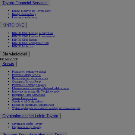
Toyota Financial Services
Kredyt niższych rat Toyota Easy
Kredyt standardowy
Leasing standardowy
KINTO ONE
KINTO ONE Leasing niższych rat
KINTO ONE Leasing konsumencki
KINTO ONE Najem
KINTO ONE Zarządzanie flotą
KINTO Mobility
Dla właścicieli
Dla właścicieli
Serwis
Promocje i sezonowe usługi
Pozostałe oferty serwisu
Rezerwacja wizyty w serwisie
Gwarancja Toyota Relax
Pozostałe Gwarancje Toyoty
Ubezpieczenia i naprawy blacharsko-lakiernicze
Innowacyjne usługi dla Twojej wygody
Bezpłatne Akcje Serwisowe
Serwis Dobrych Cen
Serwis w ASO się opłaca
Dostęp do informacji serwisowych
Wykaz wydanych zaświadczeń o odbytym szkoleniu (pdf)
Oryginalne części i oleje Toyota
Oryginalne części Toyoty
Oryginalne oleje Toyoty
Program Sprzedaży Hurtowej Trade