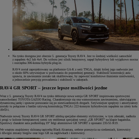
Na rynku dostępna jest obecnie 5. generacja Toyoty RAV4. Jest to średniej wielkości samochód
z napędem 4x2 lub 4x4. Do wyboru jest silnik benzynowy, napęd hybrydowy lub wyjątkowo mocna
i oszczędna 306-konna hybryda plug-in.
RAV4 został zaprojektowany na platformie GA-K z serii TNGA, dzięki której jego nadwozie jest
o około 60% sztywniejsze w porównaniu do poprzedniej generacji. Stabilność konstrukcji auta
sprawia, że zawieszenie zostało tak skalibrowane, by zapewnić komfortowe tłumienie nierówności,
a jednocześnie precyzję prowadzenia i stabilność w zakrętach.
RAV4 GR SPORT – jeszcze lepsze możliwości jezdne
Wraz z 5. generacją Toyoty RAV4 na rynku debiutuje nowa wersja GR SPORT inspirowana sportowymi
samochodami TOYOTA GAZOO Racing. Charakteryzuje się ona wzmocnionym zawieszeniem, ułatwiającym
dynamiczną jazdę i sprawne poruszanie się po nieutwardzonych drogach. Sztywniejsze sprężyny i amortyzatory
zostały tu połączone z bardzo sztywną konstrukcją TNGA i 222-konnym hybrydowym napędem na cztery koła
AWD-i.
Nadwozie nowej Toyoty RAV4 GR SPORT zdobią specjalne elementy stylistyczne, w tym zderzaki, nadkola
i progi w kolorze fortepianowej czerni czy emblemat specjalnej wersji „GR SPORT” na klapie bagażnika.
Sportowy charakter auta podkreślają 19" felgi aluminiowe GR SPORT z oponami 235/55 R19.
We wnętrzu znajdziemy skórzaną tapicerkę Black Alcantara, srebrne przeszycia na siedzeniach, kierownicy
i dźwigni zmiany biegów oraz logo GR na zagłówkach i kierownicy.