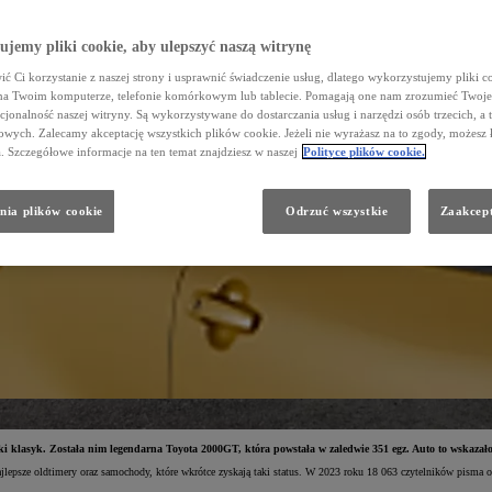
jemy pliki cookie, aby ulepszyć naszą witrynę
ć Ci korzystanie z naszej strony i usprawnić świadczenie usług, dlatego wykorzystujemy pliki co
na Twoim komputerze, telefonie komórkowym lub tablecie. Pomagają one nam zrozumieć Twoje 
cjonalność naszej witryny. Są wykorzystywane do dostarczania usług i narzędzi osób trzecich, a 
wych. Zalecamy akceptację wszystkich plików cookie. Jeżeli nie wyrażasz na to zgody, możesz 
a. Szczegółowe informacje na ten temat znajdziesz w naszej
Polityce plików cookie.
nia plików cookie
Odrzuć wszystkie
Zaakcept
i klasyk. Została nim legendarna Toyota 2000GT, która powstała w zaledwie 351 egz. Auto to wskazał
lepsze oldtimery oraz samochody, które wkrótce zyskają taki status. W 2023 roku 18 063 czytelników pisma o