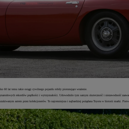
 60 lat temu takie osiągi cywilnego pojazdu robiły piorunujące wrażenie.
dzynarodowych rekordów prędkości i wytrzymałości. Udowodniło tym samym skuteczność i niezawodność zaawa
oszukiwanym autem przez kolekcjonerów. To najcenniejsza i najbardziej pożądana Toyota w historii marki. Pier