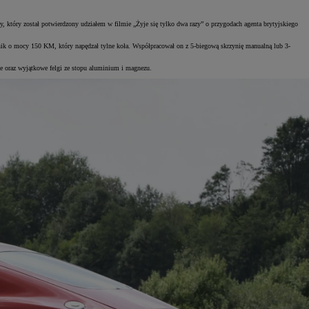
który został potwierdzony udziałem w filmie „Żyje się tylko dwa razy” o przygodach agenta brytyjskiego
ik o mocy 150 KM, który napędzał tylne koła. Współpracował on z 5-biegową skrzynię manualną lub 3-
 oraz wyjątkowe felgi ze stopu aluminium i magnezu.