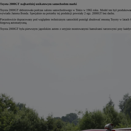
Toyota 2000GT najbardziej unikatowym samochodem
marki
Toyota 2000GT debiutowała podczas salonu samochodowego w Tokio w 1965 roku. Model ten był produkowany w l
wywiadu Jamesa Bonda. Specjalnie na potrzeby tej produkcji powstały 2 egz. 2000GT bez dachu.
Pieczołowicie dopracowany pod względem technicznym samochód pomógł zbudować renomę Toyoty w latach 60. 
biegową automatyczną.
Toyota 2000GT była pierwszym japońskim autem z seryjnie montowanymi hamulcami tarczowymi przy każdym 