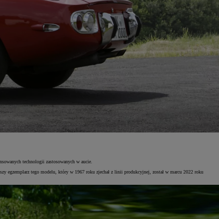
nsowanych technologii zastosowanych w aucie.
wszy egzemplarz tego modelu, który w 1967 roku zjechał z linii produkcyjnej, został w marcu 2022 roku