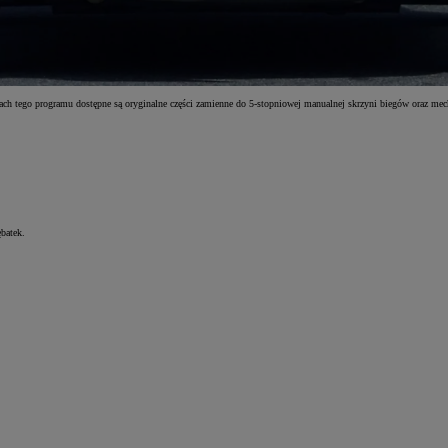
ach tego programu dostępne są oryginalne części zamienne do 5-stopniowej manualnej skrzyni biegów oraz m
batek.