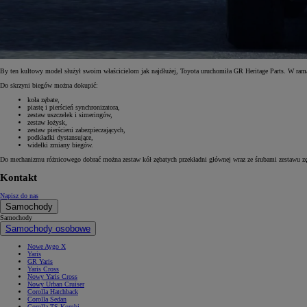
By ten kultowy model służył swoim właścicielom jak najdłużej, Toyota uruchomiła GR Heritage Parts. W ram
Do skrzyni biegów można dokupić:
koła zębate,
piastę i pierścień synchronizatora,
zestaw uszczelek i simeringów,
zestaw łożysk,
zestaw pierścieni zabezpieczających,
podkładki dystansujące,
widełki zmiany biegów.
Do mechanizmu różnicowego dobrać można zestaw kół zębatych przekładni głównej wraz ze śrubami zestawu zę
Kontakt
Napisz do nas
Samochody
Samochody
Samochody osobowe
Nowe Aygo X
Yaris
GR Yaris
Yaris Cross
Nowy Yaris Cross
Nowy Urban Cruiser
Corolla Hatchback
Corolla Sedan
Corolla TS Kombi