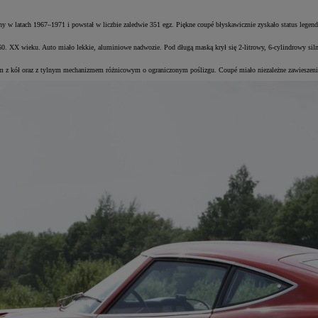
atach 1967–1971 i powstał w liczbie zaledwie 351 egz. Piękne coupé błyskawicznie zyskało status legendy, 
XX wieku. Auto miało lekkie, aluminiowe nadwozie. Pod długą maską krył się 2-litrowy, 6-cylindrowy siln
z kół oraz z tylnym mechanizmem różnicowym o ograniczonym poślizgu. Coupé miało niezależne zawieszenie