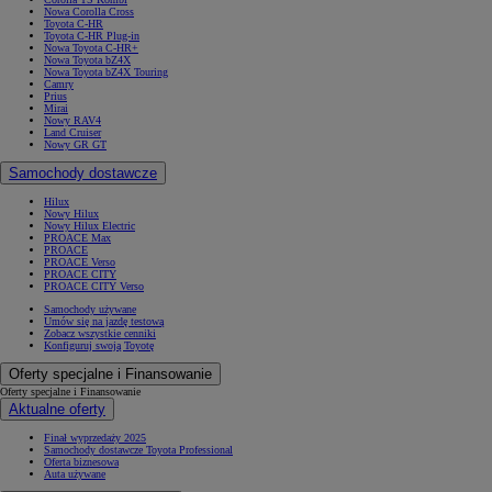
Nowa Corolla Cross
Toyota C-HR
Toyota C-HR Plug-in
Nowa Toyota C-HR+
Nowa Toyota bZ4X
Nowa Toyota bZ4X Touring
Camry
Prius
Mirai
Nowy RAV4
Land Cruiser
Nowy GR GT
Samochody dostawcze
Hilux
Nowy Hilux
Nowy Hilux Electric
PROACE Max
PROACE
PROACE Verso
PROACE CITY
PROACE CITY Verso
Samochody używane
Umów się na jazdę testową
Zobacz wszystkie cenniki
Konfiguruj swoją Toyotę
Oferty specjalne i Finansowanie
Oferty specjalne i Finansowanie
Aktualne oferty
Finał wyprzedaży 2025
Samochody dostawcze Toyota Professional
Oferta biznesowa
Auta używane