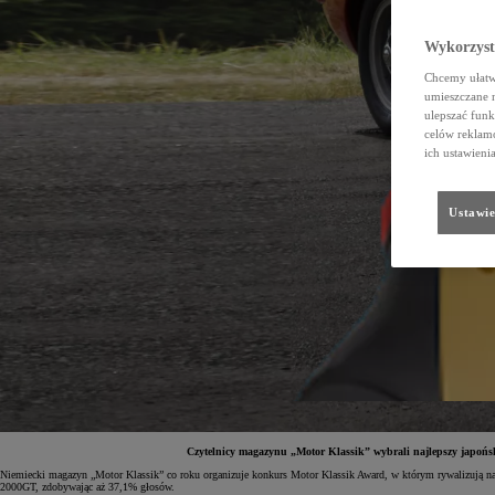
Wykorzystu
Chcemy ułatwi
umieszczane 
ulepszać funk
celów reklamo
ich ustawieni
Ustawie
Czytelnicy magazynu „Motor Klassik” wybrali najlepszy japońsk
Niemiecki magazyn „Motor Klassik” co roku organizuje konkurs Motor Klassik Award, w którym rywalizują naj
2000GT, zdobywając aż 37,1% głosów.