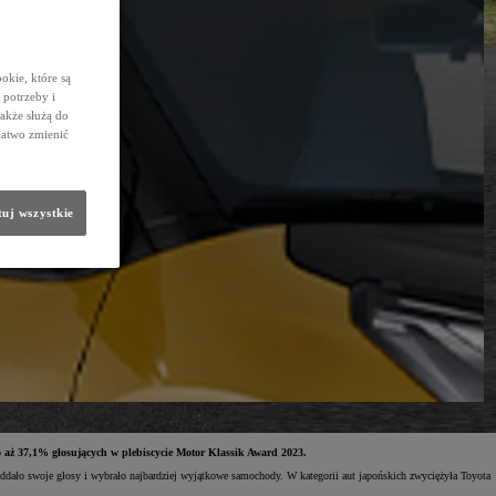
okie, które są
potrzeby i
także służą do
łatwo zmienić
uj wszystkie
o aż 37,1% głosujących w plebiscycie Motor Klassik Award 2023.
ddało swoje głosy i wybrało najbardziej wyjątkowe samochody. W kategorii aut japońskich zwyciężyła Toyota