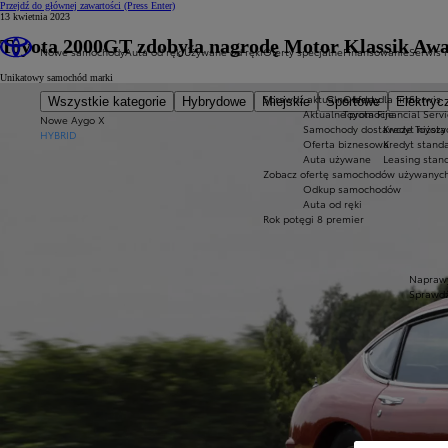
Przejdź do głównej zawartości
(Press Enter)
13 kwietnia 2023
Toyota 2000GT zdobyła nagrodę Motor Klassik Aw
Nowe samochody
Auta od ręki
Używane od ręki
Oferty specjalne
Finansowanie
Serwis i
Unikatowy samochód marki
Sprawdź aktualne oferty
Oferta dla firm
Serwis
Wszystkie kategorie
Hybrydowe
Miejskie
Sportowe
Elektryc
Aktualne promocje
Toyota Financial Serv
Nowe Aygo X
Samochody dostawcze Toyota 
Kredyt niższy
HYBRID
Oferta biznesowa
Kredyt stand
Auta używane
Leasing stan
Zobacz ofertę samochodów używanyc
Odkup samochodów
Auta od ręki
Rok potęgi 8 premier
Naprawy
Sprawdź