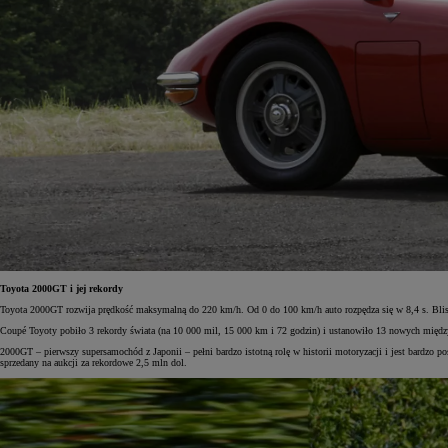
Toyota 2000GT i jej rekordy
Toyota 2000GT rozwija prędkość maksymalną do 220 km/h. Od 0 do 100 km/h auto rozpędza się w 8,4 s. Blisko
Od
81 900 zł
Coupé Toyoty pobiło 3 rekordy świata (na 10 000 mil, 15 000 km i 72 godzin) i ustanowiło 13 nowych mię
Yaris Cross
2000GT – pierwszy supersamochód z Japonii – pełni bardzo istotną rolę w historii motoryzacji i jest bardzo p
HYBRID
sprzedany na aukcji za rekordowe 2,5 mln dol.