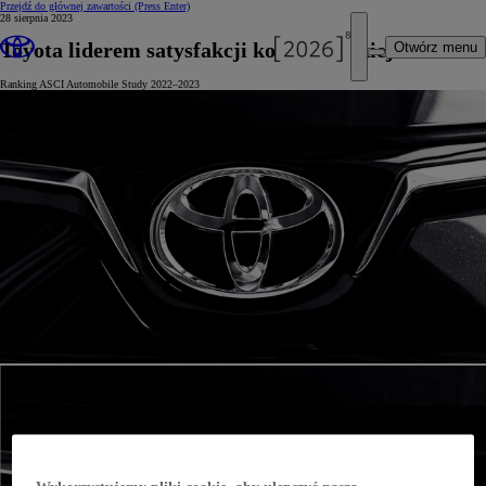
Przejdź do głównej zawartości
(Press Enter)
28 sierpnia 2023
Toyota liderem satysfakcji konsumenckiej
Otwórz menu
Ranking ASCI Automobile Study 2022–2023