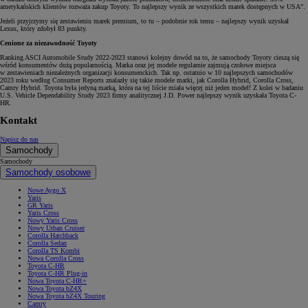
amerykańskich klientów rozważa zakup Toyoty. To najlepszy wynik ze wszystkich marek dostępnych w USA”.
Jeżeli przyjrzymy się zestawieniu marek premium, to tu – podobnie rok temu – najlepszy wynik uzyskał
Lexus, który zdobył 83 punkty.
Cenione za niezawodność Toyoty
Ranking ASCI Automobile Study 2022-2023 stanowi kolejny dowód na to, że samochody Toyoty cieszą się
wśród konsumentów dużą popularnością. Marka oraz jej modele regularnie zajmują czołowe miejsca
w zestawieniach niezależnych organizacji konsumenckich. Tak np. ostatnio w 10 najlepszych samochodów
2023 roku według Consumer Reports znalazły się takie modele marki, jak Corolla Hybrid, Corolla Cross,
Camry Hybrid. Toyota była jedyną marką, która na tej liście miała więcej niż jeden model! Z kolei w badaniu
U.S. Vehicle Dependability Study 2023 firmy analitycznej J.D. Power najlepszy wynik uzyskała Toyota C-
HR.
Kontakt
Napisz do nas
Samochody
Samochody
Samochody osobowe
Nowe Aygo X
Yaris
GR Yaris
Yaris Cross
Nowy Yaris Cross
Nowy Urban Cruiser
Corolla Hatchback
Corolla Sedan
Corolla TS Kombi
Nowa Corolla Cross
Toyota C-HR
Toyota C-HR Plug-in
Nowa Toyota C-HR+
Nowa Toyota bZ4X
Nowa Toyota bZ4X Touring
Camry