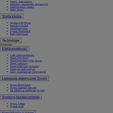
Opony i koła zimowe
Zabudowy samochodów dostawczych
Zabezpieczenia i alarmy
Sklep Toyoty
Strefa klienta
Aplikacja MyToyota
Instrukcje obsługi
Aktualizacja map
System Bluetooth®
Karty Ratownicze
Technologie
Technologie
Elektromobilność
Lider elektromobilności
Napęd hybrydowy
Napęd hybrydowy typu plug-in
Napęd wodorowy
Napęd elektryczny na baterię
Zasięg aut elektrycznych
Zalety posiadania aut elektrycznych
Ładowanie elektrycznej Toyoty
Toyota HomeCharge
Toyota Charging Network
Jak naładować elektryczną Toyotę?
Systemy bezpieczeństwa
Toyota T-Mate
System eCall
Komunikacja z autem