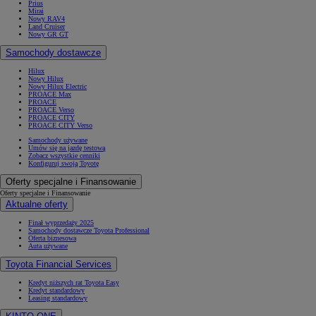
Prius
Mirai
Nowy RAV4
Land Cruiser
Nowy GR GT
Samochody dostawcze
Hilux
Nowy Hilux
Nowy Hilux Electric
PROACE Max
PROACE
PROACE Verso
PROACE CITY
PROACE CITY Verso
Samochody używane
Umów się na jazdę testową
Zobacz wszystkie cenniki
Konfiguruj swoją Toyotę
Oferty specjalne i Finansowanie
Oferty specjalne i Finansowanie
Aktualne oferty
Finał wyprzedaży 2025
Samochody dostawcze Toyota Professional
Oferta biznesowa
Auta używane
Toyota Financial Services
Kredyt niższych rat Toyota Easy
Kredyt standardowy
Leasing standardowy