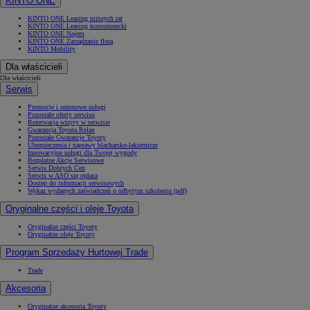
KINTO ONE
KINTO ONE Leasing niższych rat
KINTO ONE Leasing konsumencki
KINTO ONE Najem
KINTO ONE Zarządzanie flotą
KINTO Mobility
Dla właścicieli
Dla właścicieli
Serwis
Promocje i sezonowe usługi
Pozostałe oferty serwisu
Rezerwacja wizyty w serwisie
Gwarancja Toyota Relax
Pozostałe Gwarancje Toyoty
Ubezpieczenia i naprawy blacharsko-lakiernicze
Innowacyjne usługi dla Twojej wygody
Bezpłatne Akcje Serwisowe
Serwis Dobrych Cen
Serwis w ASO się opłaca
Dostęp do informacji serwisowych
Wykaz wydanych zaświadczeń o odbytym szkoleniu (pdf)
Oryginalne części i oleje Toyota
Oryginalne części Toyoty
Oryginalne oleje Toyoty
Program Sprzedaży Hurtowej Trade
Trade
Akcesoria
Oryginalne akcesoria Toyoty