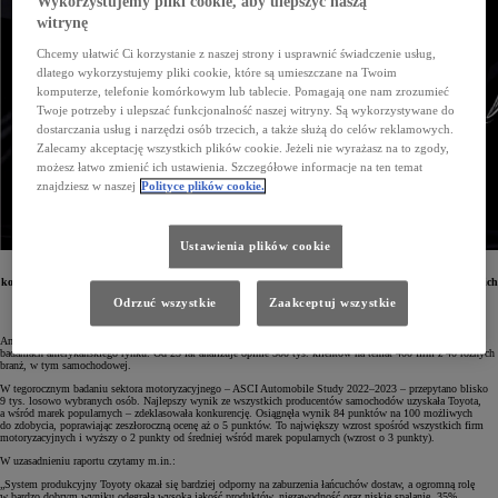
Wykorzystujemy pliki cookie, aby ulepszyć naszą
witrynę
Chcemy ułatwić Ci korzystanie z naszej strony i usprawnić świadczenie usług,
dlatego wykorzystujemy pliki cookie, które są umieszczane na Twoim
komputerze, telefonie komórkowym lub tablecie. Pomagają one nam zrozumieć
Twoje potrzeby i ulepszać funkcjonalność naszej witryny. Są wykorzystywane do
dostarczania usług i narzędzi osób trzecich, a także służą do celów reklamowych.
Zalecamy akceptację wszystkich plików cookie. Jeżeli nie wyrażasz na to zgody,
możesz łatwo zmienić ich ustawienia. Szczegółowe informacje na ten temat
znajdziesz w naszej
Polityce plików cookie.
Ustawienia plików cookie
American Customer Satisfaction Index (ASCI) to niezależna organizacja, która bada satysfakcję
konsumentów z produktów. W najnowszej edycji badań największą liczbę punktów spośród wszystkich
marek motoryzacyjnych zdobyła Toyota.
Odrzuć wszystkie
Zaakceptuj wszystkie
American Customer Satisfaction Index (ASCI) to organizacja mająca bogate doświadczenie w detalicznych
badaniach amerykańskiego rynku. Od 25 lat analizuje opinie 500 tys. klientów na temat 400 firm z 40 różnych
branż, w tym samochodowej.
W tegorocznym badaniu sektora motoryzacyjnego – ASCI Automobile Study 2022–2023 – przepytano blisko
9 tys. losowo wybranych osób. Najlepszy wynik ze wszystkich producentów samochodów uzyskała Toyota,
a wśród marek popularnych – zdeklasowała konkurencję. Osiągnęła wynik 84 punktów na 100 możliwych
do zdobycia, poprawiając zeszłoroczną ocenę aż o 5 punktów. To największy wzrost spośród wszystkich firm
motoryzacyjnych i wyższy o 2 punkty od średniej wśród marek popularnych (wzrost o 3 punkty).
W uzasadnieniu raportu czytamy m.in.:
„System produkcyjny Toyoty okazał się bardziej odporny na zaburzenia łańcuchów dostaw, a ogromną rolę
w bardzo dobrym wyniku odegrała wysoka jakość produktów, niezawodność oraz niskie spalanie. 35%