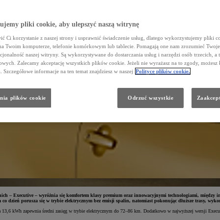
jemy pliki cookie, aby ulepszyć naszą witrynę
ć Ci korzystanie z naszej strony i usprawnić świadczenie usług, dlatego wykorzystujemy pliki co
na Twoim komputerze, telefonie komórkowym lub tablecie. Pomagają one nam zrozumieć Twoje 
cjonalność naszej witryny. Są wykorzystywane do dostarczania usług i narzędzi osób trzecich, a 
wych. Zalecamy akceptację wszystkich plików cookie. Jeżeli nie wyrażasz na to zgody, możesz 
a. Szczegółowe informacje na ten temat znajdziesz w naszej
Polityce plików cookie.
nia plików cookie
Odrzuć wszystkie
Zaakcept
a z nich – Executive – wyróżnia się komfortem klasy premium oraz innowacyjnymi technologiami, międ
o dzień porusza się w trybie elektrycznym bez emisji spalin, natomiast pokonując dłuższe trasy, wykor
a 13,6 kWh zapewnia średni zasięg w trybie elektrycznym do 72–86 km. Dodatkowo w najwyższej wersji Executiv