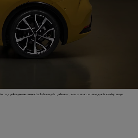
o przy pokonywaniu niewielkich dziennych dystansów pełni w zasadzie funkcję auta elektrycznego.