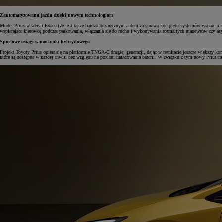
Zautomatyzowana jazda dzięki nowym technologiom
Model Prius w wersji Executive jest także bardzo bezpiecznym autem za sprawą kompletu systemów wsparcia k
wspierające kierowcę podczas parkowania, włączania się do ruchu i wykonywania rozmaitych manewrów czy asy
Sportowe osiągi samochodu hybrydowego
Projekt Toyoty Prius opiera się na platformie TNGA-C drugiej generacji, dając w rezultacie jeszcze więks
które są dostępne w każdej chwili bez względu na poziom naładowania baterii. W związku z tym nowy Prius mo