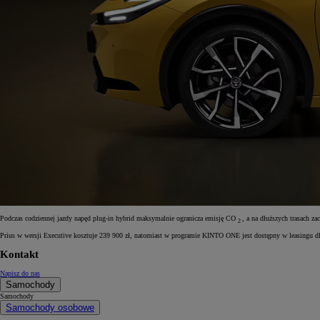
Podczas codziennej jazdy napęd plug-in hybrid maksymalnie ogranicza emisję CO
, a na dłuższych trasach 
2
Prius w wersji Executive kosztuje 239 900 zł, natomiast w programie KINTO ONE jest dostępny w leasingu dl
Kontakt
Napisz do nas
Samochody
Samochody
Samochody osobowe