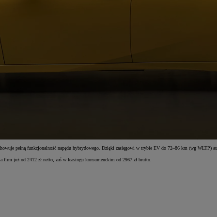
zachowuje pełną funkcjonalność napędu hybrydowego. Dzięki zasięgowi w trybie EV do 72–86 km (wg WLTP) aut
a firm już od 2412 zł netto, zaś w leasingu konsumenckim od 2967 zł brutto.