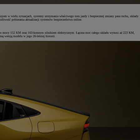
jom w wielu sytuacjach, systemy utrzymania właściwego toru jazdy i bezpiecznej zmiany pasa ruchu, układy
żliwość pobierania aktualizacji systemów bezpieczeństwa online.
owym o mocy 152 KM oraz 163-konnym silnikiem elektrycznym. Łączna moc całego układu wynosi aż 223 KM,
ą wersją modelu w jego 26-letniej historii.