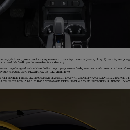
zwracają doskonałej jakości materiały wykończenia i czarna tapicerka z wegańskiej skóry. Tylko w tej wersji
ja przednich foteli i pamięć ustawień fotela kierowcy.
ierowcy z regulacją podparcia odcinka lędźwiowego, podgrzewane fotele, automatyczna klimatyzacja dwustrefow
rycznie unoszone drzwi bagażnika czy 19" felgi aluminiowe.
a, nawigacją online oraz inteligentnym asystentem głosowym zapewnia wygodę korzystania z rozrywki i infor
ltimedialnego. Z kolei aplikacja MyToyota na telefon umożliwia zdalne uruchomienie klimatyzacji, włączenie