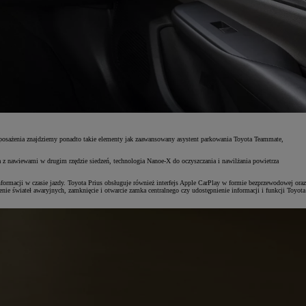
 wyposażenia znajdziemy ponadto takie elementy jak zaawansowany asystent parkowania Toyota Teammate,
a z nawiewami w drugim rzędzie siedzeń, technologia Nanoe-X do oczyszczania i nawilżania powietrza
macji w czasie jazdy. Toyota Prius obsługuje również interfejs Apple CarPlay w formie bezprzewodowej oraz
 świateł awaryjnych, zamknięcie i otwarcie zamka centralnego czy udostępnienie informacji i funkcji Toyota