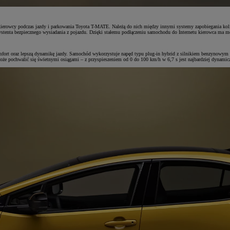
ierowcy podczas jazdy i parkowania Toyota T-MATE. Należą do nich między innymi systemy zapobiegania koliz
stenta bezpiecznego wysiadania z pojazdu. Dzięki stałemu podłączeniu samochodu do Internetu kierowca ma mo
zy komfort oraz lepszą dynamikę jazdy. Samochód wykorzystuje napęd typu plug-in hybrid z silnikiem benzyn
że pochwalić się świetnymi osiągami – z przyspieszeniem od 0 do 100 km/h w 6,7 s jest najbardziej dynamiczn