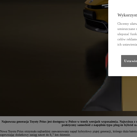
Wykorzystu
Chcemy ułatwi
umieszczane 
ulepszać funk
celów reklamo
ich ustawieni
Ustawie
Najnowsza generacja Toyoty Prius jest dostępna w Polsce w trzech wersjach wyposażenia. Najwyższ
praktyczny samochód z napędem typu plug-in hybrid na c
Nowa Toyota Prius otrzymała najbardziej zaawansowany napęd hybrydowy piątej generacji, którego duża bateri
zapewniając dodatkowy zasięg nawet do 8,7 km dziennie.