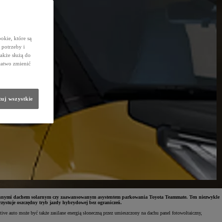
okie, które są
potrzeby i
także służą do
łatwo zmienić
uj wszystkie
zy innymi dachem solarnym czy zaawansowanym asystentem parkowania Toyota Teammate. Ten niezwykle
zystuje oszczędny tryb jazdy hybrydowej bez ograniczeń.
e auto może być także zasilane energią słoneczną przez umieszczony na dachu panel fotowoltaiczny,