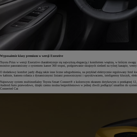
Wyposażenie klasy premium w wersji Executive
Toyota Prius w wersji Executive charakteryzuje się najwyższą elegancją i komfortem wnętrza, w którym uwagę 
monitor panoramiczny z systemem kamer 360 stopni, podgrzewanie skrajnych siedzeń na tylnej kanapie, wentylac
O dodatkowy komfort jazdy dbają także inne liczne udogodnienia, na przykład elektrycznie regulowany fotel k
w kabinie, kamera cofania z dynamicznymi liniami pomocniczymi i spryskiwaczem, inteligentny kluczyk, elekt
Najnowszy system multimedialny Toyota Smart Connect® z kolorowym ekranem dotykowym o przekątnej 12,3 cal
Android Auto przewodowo, dzięki czemu można bezproblemowo w jednej chwili podłączyć smartfon do systemu mu
Connected Car.
Od
81 900 zł
Yaris Cross
HYBRID