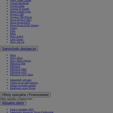
Nowy Urban Cruiser
Corolla Hatchback
Corolla Sedan
Corolla TS Kombi
Nowa Corolla Cross
Toyota C-HR
Toyota C-HR Plug-in
Nowa Toyota C-HR+
Nowa Toyota bZ4X
Nowa Toyota bZ4X Touring
Camry
Prius
Mirai
Nowy RAV4
Land Cruiser
Nowy GR GT
Samochody dostawcze
Hilux
Nowy Hilux
Nowy Hilux Electric
PROACE Max
PROACE
PROACE Verso
PROACE CITY
PROACE CITY Verso
Samochody używane
Umów się na jazdę testową
Zobacz wszystkie cenniki
Konfiguruj swoją Toyotę
Oferty specjalne i Finansowanie
Oferty specjalne i Finansowanie
Aktualne oferty
Finał wyprzedaży 2025
Samochody dostawcze Toyota Professional