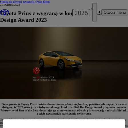
Przejdź do głównej zawartości
(Press Enter)
21 kwietnia 2023
Toyota Prius z wygraną w konkursie Red Dot
Otwórz menu
Design Award 2023
Piąta generacja Toyoty Prius została uhonorowana jedną z najbardziej prestiżowych nagród w świecie
designu. W 2023 roku jury międzynarodowego konkursu Red Dot Design Award przyznało nowemu
Priusowi tytuł Best of the Best, doceniając go za nowoczesną i odważną interpretację nadwozia liftback,
a także nowatorskie rozwiązania stylistyczne.
Toyota Prius jest jednym z najważniejszych samochodów w historii marki. Model ten jest bowiem pionierem
zelektryfikowanej motoryzacji, od 26 lat liderując całej technologii hybrydowej. Jego charakterystyczna
sylwetka typu liftback stała się w tym czasie symbolem ekologicznej motoryzacji, co jest także filarem sukcesu