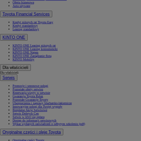
Oferta biznesowa
Auta używane
Toyota Financial Services
Kredyt niższych rat Toyota Easy
Kredyt standardowy
Leasing standardowy
KINTO ONE
KINTO ONE Leasing niższych rat
KINTO ONE Leasing konsumencki
KINTO ONE Najem
KINTO ONE Zarządzanie flotą
KINTO Mobility
Dla właścicieli
Dla właścicieli
Serwis
Promocje i sezonowe usługi
Pozostałe oferty serwisu
Rezerwacja wizyty w serwisie
Gwarancja Toyota Relax
Pozostałe Gwarancje Toyoty
Ubezpieczenia i naprawy blacharsko-lakiernicze
Innowacyjne usługi dla Twojej wygody
Bezpłatne Akcje Serwisowe
Serwis Dobrych Cen
Serwis w ASO się opłaca
Dostęp do informacji serwisowych
Wykaz wydanych zaświadczeń o odbytym szkoleniu (pdf)
Oryginalne części i oleje Toyota
Oryginalne części Toyoty