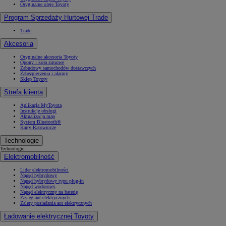
Oryginalne oleje Toyoty
Program Sprzedaży Hurtowej Trade
Trade
Akcesoria
Oryginalne akcesoria Toyoty
Opony i koła zimowe
Zabudowy samochodów dostawczych
Zabezpieczenia i alarmy
Sklep Toyoty
Strefa klienta
Aplikacja MyToyota
Instrukcje obsługi
Aktualizacja map
System Bluetooth®
Karty Ratownicze
Technologie
Technologie
Elektromobilność
Lider elektromobilności
Napęd hybrydowy
Napęd hybrydowy typu plug-in
Napęd wodorowy
Napęd elektryczny na baterię
Zasięg aut elektrycznych
Zalety posiadania aut elektrycznych
Ładowanie elektrycznej Toyoty