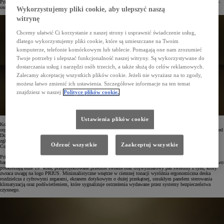
Priusa piątej generacji w tegorocznej edycji konkursu Red Dot Design Award w kategorii Product Design. 43-
osobowe jury wybrało go na zwycięzcę spośród 51 wyróżniających się produktów.
Wykorzystujemy pliki cookie, aby ulepszyć naszą
witrynę
Chcemy ułatwić Ci korzystanie z naszej strony i usprawnić świadczenie usług,
dlatego wykorzystujemy pliki cookie, które są umieszczane na Twoim
komputerze, telefonie komórkowym lub tablecie. Pomagają one nam zrozumieć
Twoje potrzeby i ulepszać funkcjonalność naszej witryny. Są wykorzystywane do
dostarczania usług i narzędzi osób trzecich, a także służą do celów reklamowych.
Zalecamy akceptację wszystkich plików cookie. Jeżeli nie wyrażasz na to zgody,
możesz łatwo zmienić ich ustawienia. Szczegółowe informacje na ten temat
znajdziesz w naszej
Polityce plików cookie.
Ustawienia plików cookie
Konkurs Red Dot Design Award jest jednym z największych wydarzeń w świecie designu. Od ponad 60 lat
organizuje go niemiecka marka Red Dot, która wydaje magazyn o tej samej nazwie. Prowadzi także muzea Red
Dot Design w Essen, Singapurze i Xiamen w Chinach. Co roku na konkurs napływa około 20 tysięcy
zgłoszeń, które są rozpatrywane w trzech kategoriach: Product Design, Communication Design oraz Design
Odrzuć wszystkie
Zaakceptuj wszystkie
Concept.
Prius od lat słynie z unikalnej, aerodynamicznej sylwetki liftbacka, która w nowym wydaniu jest jeszcze
bardziej zdecydowana i nowoczesna, nawiązując do sportowej linii coupé. Wyjątkowy charakter auta dodatkowo
podkreślają duże 19" koła, przeprojektowane przednie światła oraz trójwymiarowy pas świetlny z tyłu, który
zwraca uwagę na logo PRIUS. Minimalistyczne wnętrze w ciemnej tonacji wyróżnia ergonomiczna deska
rozdzielcza z cyfrowymi zegarami, ekranem dotykowym o dużej przekątnej, smukłym panelem sterowania
klimatyzacją oraz podświetleniem, które sygnalizuje ostrzeżenia wydawane przez systemy bezpieczeństwa
czynnego.