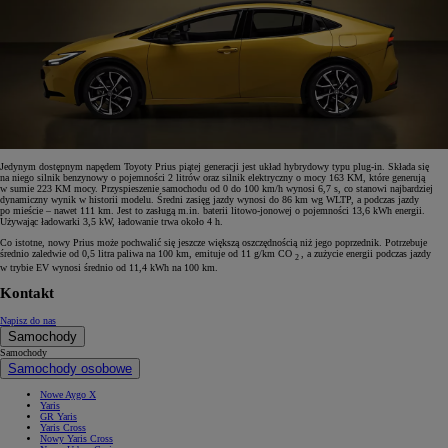
Jedynym dostępnym napędem Toyoty Prius piątej generacji jest układ hybrydowy typu plug-in. Składa się
na niego silnik benzynowy o pojemności 2 litrów oraz silnik elektryczny o mocy 163 KM, które generują
w sumie 223 KM mocy. Przyspieszenie samochodu od 0 do 100 km/h wynosi 6,7 s, co stanowi najbardziej
dynamiczny wynik w historii modelu. Średni zasięg jazdy wynosi do 86 km wg WLTP, a podczas jazdy
po mieście – nawet 111 km. Jest to zasługą m.in. baterii litowo-jonowej o pojemności 13,6 kWh energii.
Używając ładowarki 3,5 kW, ładowanie trwa około 4 h.
Co istotne, nowy Prius może pochwalić się jeszcze większą oszczędnością niż jego poprzednik. Potrzebuje
średnio zaledwie od 0,5 litra paliwa na 100 km, emituje od 11 g/km CO
, a zużycie energii podczas jazdy
2
w trybie EV wynosi średnio od 11,4 kWh na 100 km.
Kontakt
Napisz do nas
Samochody
Samochody
Samochody osobowe
Nowe Aygo X
Yaris
GR Yaris
Yaris Cross
Nowy Yaris Cross