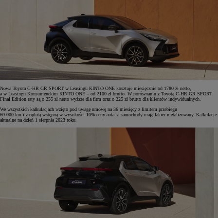
Nowa Toyota C-HR GR SPORT w Leasingu KINTO ONE kosztuje miesięcznie od 1780 zł netto,
a w Leasingu Konsumenckim KINTO ONE – od 2100 zł brutto. W porównaniu z Toyotą C-HR GR SPORT
Final Edition raty są o 255 zł netto wyższe dla firm oraz o 225 zł brutto dla klientów indywidualnych.
We wszystkich kalkulacjach wzięto pod uwagę umowę na 36 miesięcy z limitem przebiegu
60 000 km i z opłatą wstępną w wysokości 10% ceny auta, a samochody mają lakier metalizowany. Kalkulacje
aktualne na dzień 1 sierpnia 2023 roku.