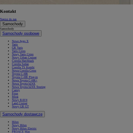
Kontakt
Napisz do nas
Samochody
Samochody
Samochody osobowe
Nowe Aygo X
Yaris
GR Yaris
Yaris Cross
Nowy Yaris Cross
Nowy Urban Cruiser
Corolla Hatchback
Corolla Sedan
Corolla TS Kombi
Nowa Corolla Cross
Toyota C-HR
Toyota C-HR Plug-in
Nowa Toyota C-HR+
Nowa Toyota bZ4X
Nowa Toyota bZ4X Touring
Camry
Prius
Mirai
Nowy RAV4
Land Cruiser
Nowy GR GT
Samochody dostawcze
Hilux
Nowy Hilux
Nowy Hilux Electric
PROACE Max