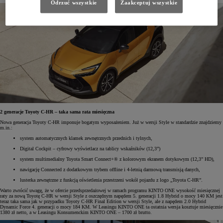
Odrzuć wszystkie
Zaakceptuj wszystkie
2 generacje Toyoty C-HR – taka sama rata miesięczna
Nowa generacja Toyoty C-HR imponuje bogatym wyposażeniem. Już w wersji Style w standardzie znajdziemy
m.in.:
system automatycznych klamek zewnętrznych przednich i tylnych,
Digital Cockpit – cyfrowy wyświetlacz na tablicy wskaźników (12,3”)
system multimedialny Toyota Smart Connect+® z kolorowym ekranem dotykowym (12,3” HD),
nawigację Connected z dodatkowym trybem offline i 4-letnią darmową transmisją danych,
lusterka zewnętrzne z funkcją oświetlenia przestrzeni wokół pojazdu z logo „Toyota C-HR”.
Warto zwrócić uwagę, że w ofercie przedsprzedażowej w ramach programu KINTO ONE wysokość miesięcznej
raty za nową Toyotę C-HR w wersji Style z oszczędnym napędem 5. generacji 1.8 Hybrid o mocy 140 KM jest
teraz taka sama jak w przypadku Toyoty C-HR Final Edition w wersji Style, ale z napędem 2.0 Hybrid
Dynamic Force 4. generacji o mocy 184 KM. W Leasingu KINTO ONE ta ostatnia wersja kosztuje miesięcznie
1380 zł netto, a w Leasingu Konsumenckim KINTO ONE – 1700 zł brutto.