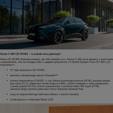
Toyota C-HR GR SPORT – co zyskała nowa generacja?
Wersja GR SPORT doskonale pokazuje, jak wiele zmieniło się w Toyocie C-HR nowej generacji w porównaniu
z poprzednikiem. Jest ona dostępna tylko z napędem hybrydowym 2.0 Hybrid Dynamic Force 197 KM i jest
wyposażona w:
19" felgi aluminiowe GR SPORT,
tapicerką z ekologicznego zamszu Ultrasuede™.
systemy bezpieczeństwa T-MATE, w tym kamerę monitorującą kierowcę (DCM), asystenta zmiany
pasa ruchu (LCA), adaptacyjne światła drogowe (AHS), system ostrzegania o ruchu poprzecznym
z przodu pojazdu (FCTA), monitor panoramiczny z systemem kamer 360 stopni (PVM),
zaawansowanego asystenta parkowania Toyota Teammate Advanced Park,
stację do bezprzewodowego ładowania telefonu w konsoli centralnej
światła główne w technologii Matrix LED.