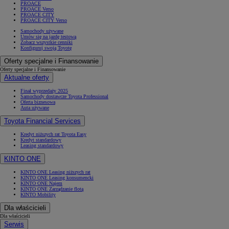
PROACE
PROACE Verso
PROACE CITY
PROACE CITY Verso
Samochody używane
Umów się na jazdę testową
Zobacz wszystkie cenniki
Konfiguruj swoją Toyotę
Oferty specjalne i Finansowanie
Oferty specjalne i Finansowanie
Aktualne oferty
Finał wyprzedaży 2025
Samochody dostawcze Toyota Professional
Oferta biznesowa
Auta używane
Toyota Financial Services
Kredyt niższych rat Toyota Easy
Kredyt standardowy
Leasing standardowy
KINTO ONE
KINTO ONE Leasing niższych rat
KINTO ONE Leasing konsumencki
KINTO ONE Najem
KINTO ONE Zarządzanie flotą
KINTO Mobility
Dla właścicieli
Dla właścicieli
Serwis