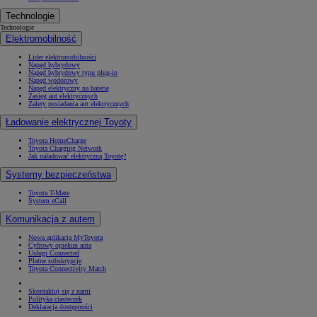
Technologie
Technologie
Elektromobilność
Lider elektromobilności
Napęd hybrydowy
Napęd hybrydowy typu plug-in
Napęd wodorowy
Napęd elektryczny na baterię
Zasięg aut elektrycznych
Zalety posiadania aut elektrycznych
Ładowanie elektrycznej Toyoty
Toyota HomeCharge
Toyota Charging Network
Jak naładować elektryczną Toyotę?
Systemy bezpieczeństwa
Toyota T-Mate
System eCall
Komunikacja z autem
Nowa aplikacja MyToyota
Cyfrowy opiekun auta
Usługi Connected
Płatne subskrypcje
Toyota Connectivity Match
Skontaktuj się z nami
Polityka ciasteczek
Deklaracja dostępności