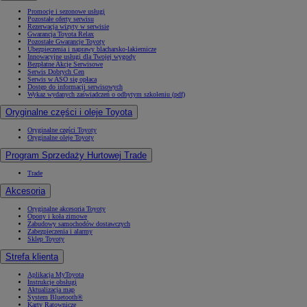
Promocje i sezonowe usługi
Pozostałe oferty serwisu
Rezerwacja wizyty w serwisie
Gwarancja Toyota Relax
Pozostałe Gwarancje Toyoty
Ubezpieczenia i naprawy blacharsko-lakiernicze
Innowacyjne usługi dla Twojej wygody
Bezpłatne Akcje Serwisowe
Serwis Dobrych Cen
Serwis w ASO się opłaca
Dostęp do informacji serwisowych
Wykaz wydanych zaświadczeń o odbytym szkoleniu (pdf)
Oryginalne części i oleje Toyota
Oryginalne części Toyoty
Oryginalne oleje Toyoty
Program Sprzedaży Hurtowej Trade
Trade
Akcesoria
Oryginalne akcesoria Toyoty
Opony i koła zimowe
Zabudowy samochodów dostawczych
Zabezpieczenia i alarmy
Sklep Toyoty
Strefa klienta
Aplikacja MyToyota
Instrukcje obsługi
Aktualizacja map
System Bluetooth®
Karty Ratownicze