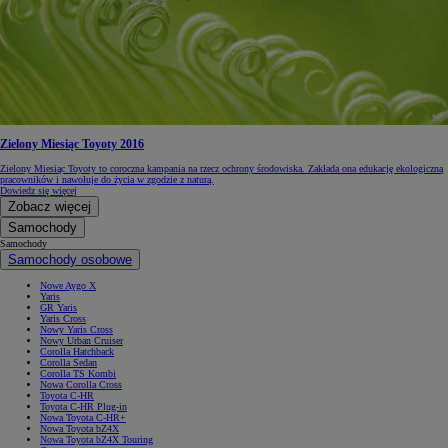
Zielony Miesiąc Toyoty 2016
Zielony Miesiąc Toyoty to coroczna kampania na rzecz ochrony środowiska. Zakłada ona edukację ekologiczną
pracowników i nawołuje do życia w zgodzie z naturą.
Dowiedz się więcej
Zobacz więcej
Samochody
Samochody
Samochody osobowe
Nowe Aygo X
Yaris
GR Yaris
Yaris Cross
Nowy Yaris Cross
Nowy Urban Cruiser
Corolla Hatchback
Corolla Sedan
Corolla TS Kombi
Nowa Corolla Cross
Toyota C-HR
Toyota C-HR Plug-in
Nowa Toyota C-HR+
Nowa Toyota bZ4X
Nowa Toyota bZ4X Touring