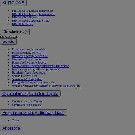
KINTO ONE
KINTO ONE Leasing niższych rat
KINTO ONE Leasing konsumencki
KINTO ONE Najem
KINTO ONE Zarządzanie flotą
KINTO Mobility
Dla właścicieli
Dla właścicieli
Serwis
Promocje i sezonowe usługi
Pozostałe oferty serwisu
Rezerwacja wizyty w serwisie
Gwarancja Toyota Relax
Pozostałe Gwarancje Toyoty
Ubezpieczenia i naprawy blacharsko-lakiernicze
Innowacyjne usługi dla Twojej wygody
Bezpłatne Akcje Serwisowe
Serwis Dobrych Cen
Serwis w ASO się opłaca
Dostęp do informacji serwisowych
Wykaz wydanych zaświadczeń o odbytym szkoleniu (pdf)
Oryginalne części i oleje Toyota
Oryginalne części Toyoty
Oryginalne oleje Toyoty
Program Sprzedaży Hurtowej Trade
Trade
Akcesoria