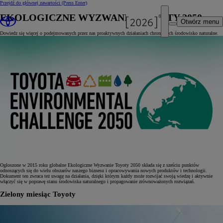
Przejdź do głównej zawartości
(Press Enter)
EKOLOGICZNE WYZWANIE TOYOTY 2050
Otwórz menu
Dowiedz się więcej o podejmowanych przez nas proaktywnych działaniach chroniących środowisko naturalne.
Ogłoszone w 2015 roku globalne Ekologiczne Wyzwanie Toyoty 2050 składa się z sześciu punktów
odnoszących się do wielu obszarów naszego biznesu i opracowywania nowych produktów i technologii.
Dokument ten zwraca też uwagę na działania, dzięki którym każdy może rozwijać swoją wiedzę i aktywnie
włączyć się w poprawę stanu środowiska naturalnego i propagowanie zrównoważonych rozwiązań.
Zielony miesiąc Toyoty