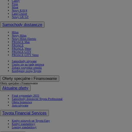
Camry
Prius
Mirai
Nowy RAV4
Land Cruiser
Nowy GR GT
Samochody dostawcze
Hilux
Nowy Hilux
Nowy Hilux Electric
PROACE Max
PROACE
PROACE Verso
PROACE CITY
PROACE CITY Verso
Samochody używane
Umów się na jazdę testową
Zobacz wszystkie cenniki
Konfiguruj swoją Toyotę
Oferty specjalne i Finansowanie
Oferty specjalne i Finansowanie
Aktualne oferty
Finał wyprzedaży 2025
Samochody dostawcze Toyota Professional
Oferta biznesowa
Auta używane
Toyota Financial Services
Kredyt niższych rat Toyota Easy
Kredyt standardowy
Leasing standardowy