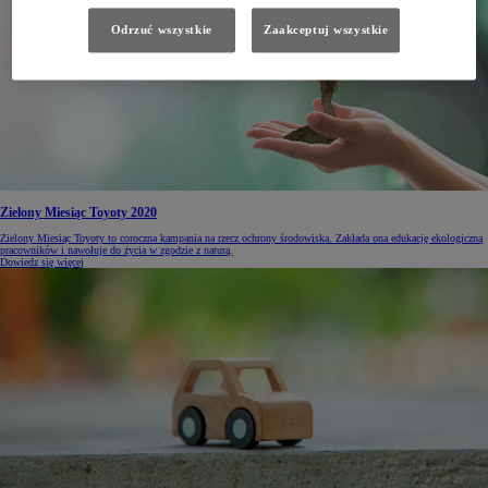
Odrzuć wszystkie
Zaakceptuj wszystkie
Zielony Miesiąc Toyoty 2020
Zielony Miesiąc Toyoty to coroczna kampania na rzecz ochrony środowiska. Zakłada ona edukację ekologiczną
pracowników i nawołuje do życia w zgodzie z naturą.
Dowiedz się więcej