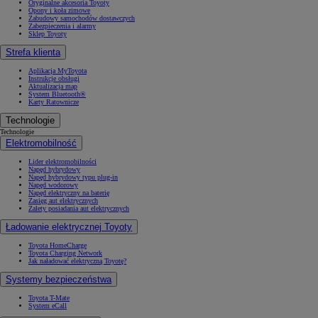
Oryginalne akcesoria Toyoty
Opony i koła zimowe
Zabudowy samochodów dostawczych
Zabezpieczenia i alarmy
Sklep Toyoty
Strefa klienta
Aplikacja MyToyota
Instrukcje obsługi
Aktualizacja map
System Bluetooth®
Karty Ratownicze
Technologie
Technologie
Elektromobilność
Lider elektromobilności
Napęd hybrydowy
Napęd hybrydowy typu plug-in
Napęd wodorowy
Napęd elektryczny na baterię
Zasięg aut elektrycznych
Zalety posiadania aut elektrycznych
Ładowanie elektrycznej Toyoty
Toyota HomeCharge
Toyota Charging Network
Jak naładować elektryczną Toyotę?
Systemy bezpieczeństwa
Toyota T-Mate
System eCall