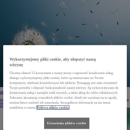
Wykorzystujemy pliki cookie, aby ulepszyć naszą
witrynę
Chcemy ułatwić Ci korzystanie z naszej strony i usprawnić świadczenie usług,
dlatego wykorzystujemy pliki cookie, które są umieszczane na Twoim
komputerze, telefonie komórkowym lub tablecie. Pomagają one nam zrozumieć
Twoje potrzeby i ulepszać funkcjonalność naszej witryny. Są wykorzystywane do
dostarczania usług i narzędzi osób trzecich, a także służą do celów reklamowych.
Zielony Miesiąc Toyoty 2021
Zalecamy akceptację wszystkich plików cookie. Jeżeli nie wyrażasz na to zgody,
Zielony Miesiąc Toyoty to coroczna kampania na rzecz ochrony środowiska. Zakłada ona edukację ekologiczną
możesz łatwo zmienić ich ustawienia. Szczegółowe informacje na ten temat
pracowników i nawołuje do życia w zgodzie z naturą.
Dowiedz się więcej
znajdziesz w naszej
Polityce plików cookie.
Ustawienia plików cookie