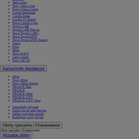
Yaris Cross
Nowy Yaris Cross
Nowy Urban Cruiser
Corolla Hatchback
Corolla Sedan
Corolla TS Kombi
Nowa Corolla Cross
Toyota C-HR
Toyota C-HR Plug-in
Nowa Toyota C-HR+
Nowa Toyota bZ4X
Nowa Toyota bZ4X Touring
Camry
Prius
Mirai
Nowy RAV4
Land Cruiser
Nowy GR GT
Samochody dostawcze
Hilux
Nowy Hilux
Nowy Hilux Electric
PROACE Max
PROACE
PROACE Verso
PROACE CITY
PROACE CITY Verso
Samochody używane
Umów się na jazdę testową
Zobacz wszystkie cenniki
Konfiguruj swoją Toyotę
Oferty specjalne i Finansowanie
Oferty specjalne i Finansowanie
Aktualne oferty