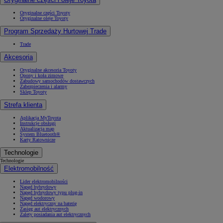
Oryginalne części Toyoty
Oryginalne oleje Toyoty
Program Sprzedaży Hurtowej Trade
Trade
Akcesoria
Oryginalne akcesoria Toyoty
Opony i koła zimowe
Zabudowy samochodów dostawczych
Zabezpieczenia i alarmy
Sklep Toyoty
Strefa klienta
Aplikacja MyToyota
Instrukcje obsługi
Aktualizacja map
System Bluetooth®
Karty Ratownicze
Technologie
Technologie
Elektromobilność
Lider elektromobilności
Napęd hybrydowy
Napęd hybrydowy typu plug-in
Napęd wodorowy
Napęd elektryczny na baterię
Zasięg aut elektrycznych
Zalety posiadania aut elektrycznych