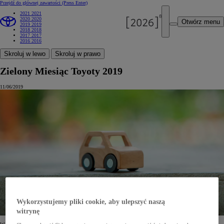
Przejdź do głównej zawartości
(Press Enter)
2021
2021
2020
2020
Otwórz menu
2019
2019
2018
2018
2017
2017
2016
2016
Skroluj w lewo
Skroluj w prawo
Zielony Miesiąc Toyoty 2019
11/06/2019
Wykorzystujemy pliki cookie, aby ulepszyć naszą
witrynę