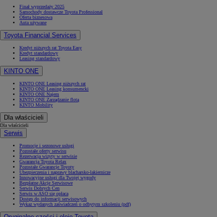
Finał wyprzedaży 2025
Samochody dostawcze Toyota Professional
Oferta biznesowa
Auta używane
Toyota Financial Services
Kredyt niższych rat Toyota Easy
Kredyt standardowy
Leasing standardowy
KINTO ONE
KINTO ONE Leasing niższych rat
KINTO ONE Leasing konsumencki
KINTO ONE Najem
KINTO ONE Zarządzanie flotą
KINTO Mobility
Dla właścicieli
Dla właścicieli
Serwis
Promocje i sezonowe usługi
Pozostałe oferty serwisu
Rezerwacja wizyty w serwisie
Gwarancja Toyota Relax
Pozostałe Gwarancje Toyoty
Ubezpieczenia i naprawy blacharsko-lakiernicze
Innowacyjne usługi dla Twojej wygody
Bezpłatne Akcje Serwisowe
Serwis Dobrych Cen
Serwis w ASO się opłaca
Dostęp do informacji serwisowych
Wykaz wydanych zaświadczeń o odbytym szkoleniu (pdf)
Oryginalne części i oleje Toyota